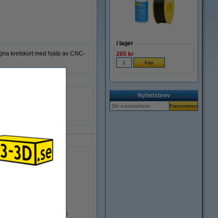
i lager
 egna kretskort med hjälp av CNC-
265 kr
Nyhetsbrev
,6 mm
23-3D
BB00004
123-3D V-spår dubbelhjul