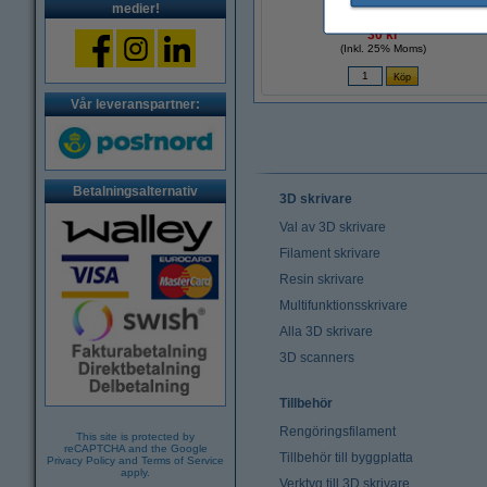
| 23mm
medier!
30 kr
(Inkl. 25% Moms)
Vår leveranspartner:
Betalningsalternativ
3D skrivare
Val av 3D skrivare
Filament skrivare
Resin skrivare
Multifunktionsskrivare
Alla 3D skrivare
3D scanners
Tillbehör
Rengöringsfilament
This site is protected by
reCAPTCHA and the Google
Tillbehör till byggplatta
Privacy Policy
and
Terms of Service
apply.
Verktyg till 3D skrivare