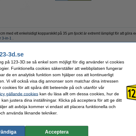
cm med ett enkelsidigt kopparskikt på 35 µm tjockt är extremt lämpligt för att göra
 3-in-1
.
23-3d.se
200 mm
Tjocklek:
1
ng på 123-3D.se så enkel som möjligt för dig använder vi cookies
Koppar
Varumärke:
1
ogier. Funktionella cookies säkerställer att webbplatsen fungerar
150 mm
Produktkod:
D
Epoxy
r de en analytisk funktion som hjälper oss att kontinuerligt
en. Vi vill också visa dig annonser som matchar dina intressen
 cookies för att spåra ditt beteende på och utanför vår
valde ofta även dessa produkter!
icy gällande cookies
kan du läsa allt om dessa cookies, hur de
kan justera dina inställningar. Klicka på acceptera för att ge ditt
jer att avböja kommer vi endast att placera funktionella och
och använda liknande tekniker.
vändiga
Acceptera
20
123-3D Epoxi FR-4 PCB enkelsidig |
123-3D Epoxi FR-4 PCB enkelsidig |