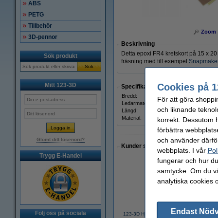
ABS
PETG
Tillbehör
Zoom
3D-pennor
Beskrivning
Detta epoxi FR4 kretskort på 15 x 20 
Sök produkt
fräsning med till exempel
Snapmaker
Sök
Cookies på 1
Mitt 123-3D
Specifikationer
Bredd:
För att göra shoppi
Ledarmaterial:
och liknande teknol
Längd:
Material:
korrekt. Dessutom ha
förbättra webbplats
och använder därför
Glömt ditt lösenord?
Kunder som gjort ett liknande köp 
webbplats. I vår
Pol
Trygg E-Handel
fungerar och hur du 
samtycke. Om du väl
analytiska cookies 
Endast Nöd
Följ oss på sociala
123-3D Hjul nylon för aluminiumprofil 20x