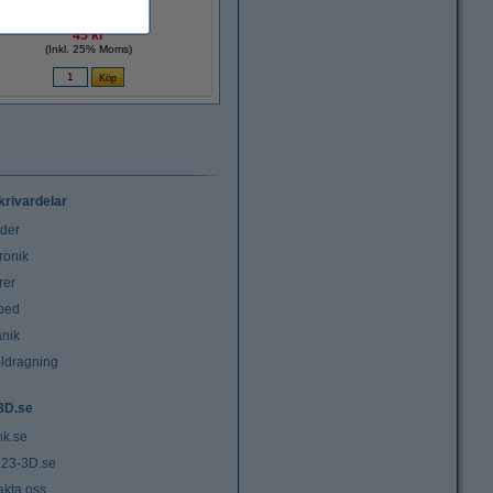
45 kr
(Inkl. 25% Moms)
krivardelar
uder
ronik
rer
tbed
nik
ldragning
3D.se
nk.se
23-3D.se
akta oss