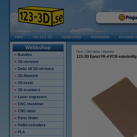
Hem
Om 123-3D
Hjälpcenter
Information
Kontakta 
Webbshop
Hem
CNC-delar
Material
Bundles
123-3D Epoxi FR-4 PCB enkelsidig 
3D-skrivare
Delar till 3D-skrivare
3D-filament
3D-resin
3D-scanners
Laser engravers
CNC-maskiner
CNC-delar
Parts finder
Pellet extruders
PLA