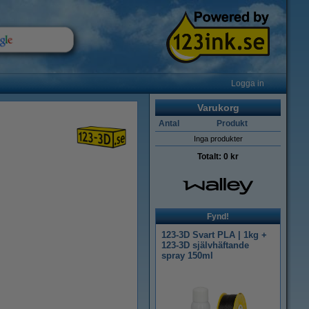
Logga in
Varukorg
Antal
Produkt
Inga produkter
Totalt:
0 kr
Fynd!
123-3D Svart PLA | 1kg +
123-3D självhäftande
spray 150ml