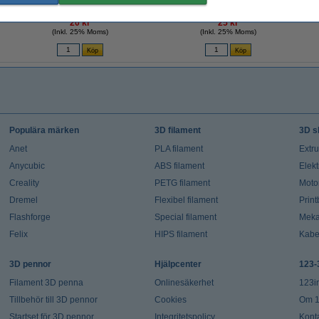
Koppar | 35 µm | 10 x 15cm
Koppar | 35 µm | 10 x 20cm
20 kr
25 kr
(Inkl. 25% Moms)
(Inkl. 25% Moms)
Populära märken
3D filament
3D s
Anet
PLA filament
Extr
Anycubic
ABS filament
Elekt
Creality
PETG filament
Moto
Dremel
Flexibel filament
Prin
Flashforge
Special filament
Meka
Felix
HIPS filament
Kabe
3D pennor
Hjälpcenter
123-
Filament 3D penna
Onlinesäkerhet
123i
Tillbehör till 3D pennor
Cookies
Om 1
Startset för 3D pennor
Integritetspolicy
Kont