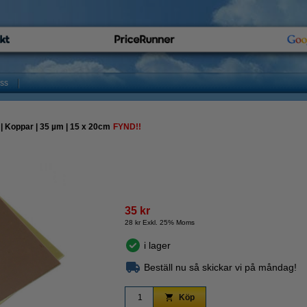
oss
| Koppar | 35 µm | 15 x 20cm
FYND!!
35 kr
28 kr Exkl. 25% Moms
i lager
Beställ nu så skickar vi på måndag!
Köp