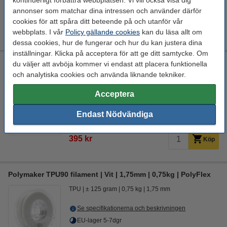
kontinuerligt förbättra webbplatsen. Vi vill också visa dig
annonser som matchar dina intressen och använder därför
395 kr
Köp
cookies för att spåra ditt beteende på och utanför vår
webbplats. I vår
Policy gällande cookies
kan du läsa allt om
För tillfället slut
dessa cookies, hur de fungerar och hur du kan justera dina
inställningar. Klicka på acceptera för att ge ditt samtycke. Om
Polymaker TPU90 filament | Svart | 1,75mm | 0,75kg |
du väljer att avböja kommer vi endast att placera funktionella
PolyFlex
och analytiska cookies och använda liknande tekniker.
TPU
± 125 gram
0,75 kg
1,75 mm
Acceptera
Se specifikationerna och beskrivningen
Endast Nödvändiga
EU-lager 5-7dgr
395 kr
Köp
Polymaker TPU90 filament | Vit | 1,75mm | 0,75kg | PolyFlex
TPU
± 125 gram
0,75 kg
1,75 mm
Se specifikationerna och beskrivningen
EU-lager 5-7dgr