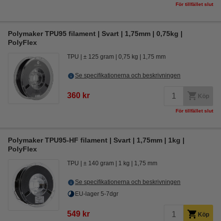
För tillfället slut
Polymaker TPU95 filament | Svart | 1,75mm | 0,75kg |
PolyFlex
TPU
± 125 gram
0,75 kg
1,75 mm
Se specifikationerna och beskrivningen
360 kr
Köp
För tillfället slut
Polymaker TPU95-HF filament | Svart | 1,75mm | 1kg |
PolyFlex
TPU
± 140 gram
1 kg
1,75 mm
Se specifikationerna och beskrivningen
EU-lager 5-7dgr
549 kr
Köp