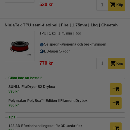
520 kr
Köp
NinjaTek TPU semi-flexibel | Fire | 1,75mm | 1kg | Cheetah
TPU
1 kg
1,75 mm
Röd
Se specifikationerna och beskrivningen
EU-lager 5-7dgr
770 kr
Köp
Glöm inte att beställ!
SUNLU FilaDryer S2 Drybox
595 kr
Polymaker PolyBox™ Edition II Filament Drybox
780 kr
Tips!
123-3D Efterbehandlingsset för 3D-utskrifter