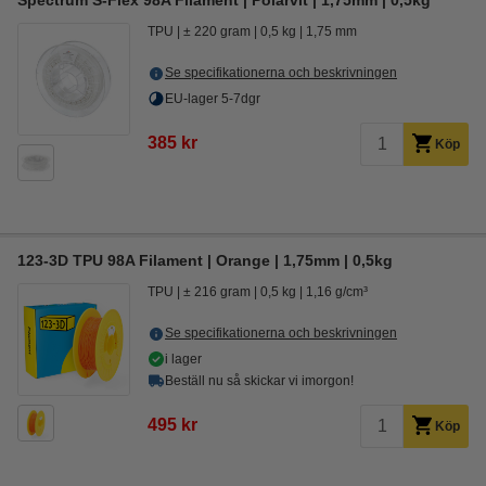
Spectrum S-Flex 98A Filament | Polarvit | 1,75mm | 0,5kg
TPU
± 220 gram
0,5 kg
1,75 mm
Se specifikationerna och beskrivningen
EU-lager 5-7dgr
385 kr
Köp
123-3D TPU 98A Filament | Orange | 1,75mm | 0,5kg
TPU
± 216 gram
0,5 kg
1,16 g/cm³
Se specifikationerna och beskrivningen
i lager
Beställ nu så skickar vi imorgon!
495 kr
Köp