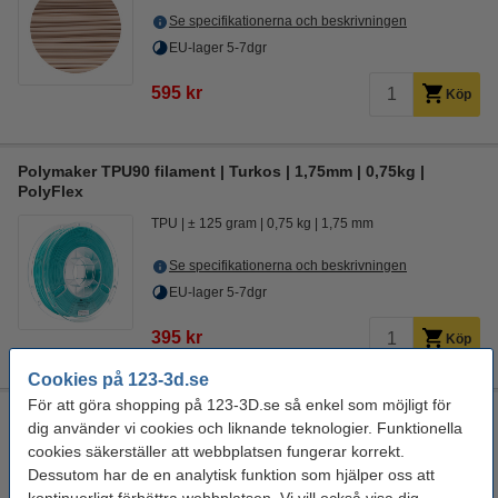
Se specifikationerna och beskrivningen
EU-lager 5-7dgr
595 kr
Köp
Polymaker TPU90 filament | Turkos | 1,75mm | 0,75kg |
PolyFlex
TPU
± 125 gram
0,75 kg
1,75 mm
Se specifikationerna och beskrivningen
EU-lager 5-7dgr
395 kr
Köp
Cookies på 123-3d.se
För att göra shopping på 123-3D.se så enkel som möjligt för
Polymaker TPU90 filament | Grå | 1,75mm | 0,75kg | PolyFlex
dig använder vi cookies och liknande teknologier. Funktionella
TPU
± 125 gram
0,75 kg
1,75 mm
cookies säkerställer att webbplatsen fungerar korrekt.
Dessutom har de en analytisk funktion som hjälper oss att
Se specifikationerna och beskrivningen