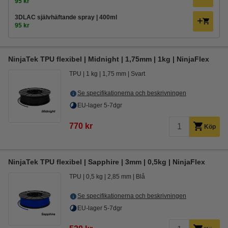
95 kr
3DLAC självhäftande spray | 400ml
95 kr
NinjaTek TPU flexibel | Midnight | 1,75mm | 1kg | NinjaFlex
TPU
1 kg
1,75 mm
Svart
Se specifikationerna och beskrivningen
EU-lager 5-7dgr
770 kr
Köp
NinjaTek TPU flexibel | Sapphire | 3mm | 0,5kg | NinjaFlex
TPU
0,5 kg
2,85 mm
Blå
Se specifikationerna och beskrivningen
EU-lager 5-7dgr