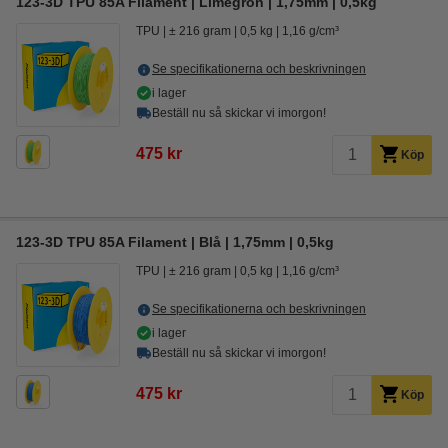
123-3D TPU 85A Filament | Limegrön | 1,75mm | 0,5kg
TPU
± 216 gram
0,5 kg
1,16 g/cm³
Se specifikationerna och beskrivningen
i lager
Beställ nu så skickar vi imorgon!
475 kr
Köp
123-3D TPU 85A Filament | Blå | 1,75mm | 0,5kg
TPU
± 216 gram
0,5 kg
1,16 g/cm³
Se specifikationerna och beskrivningen
i lager
Beställ nu så skickar vi imorgon!
475 kr
Köp