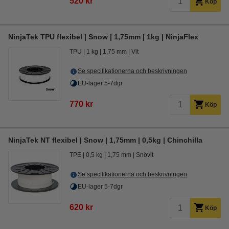
520 kr
Köp
NinjaTek TPU flexibel | Snow | 1,75mm | 1kg | NinjaFlex
TPU
1 kg
1,75 mm
Vit
Se specifikationerna och beskrivningen
EU-lager 5-7dgr
770 kr
Köp
NinjaTek NT flexibel | Snow | 1,75mm | 0,5kg | Chinchilla
TPE
0,5 kg
1,75 mm
Snövit
Se specifikationerna och beskrivningen
EU-lager 5-7dgr
620 kr
Köp