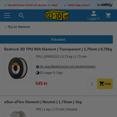
Beställ innan 16:00 så skickar vi idag!
Alltid låga priser!
Logga in
Typ av filament
Flexibel
Bedrock 3D TPU 85A filament | Transparent | 1,75mm | 0,75kg
TPU
DFB00222
0,75 kg
1,75 mm
Se specifikationerna och beskrivningen
EU-lager 5-7dgr
545 kr
Köp
eSun eFlex filament | Neutral | 1,75mm | 1kg
TPE
1 kg
1,75 mm
Neutral