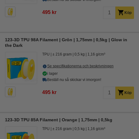
495 kr
Köp
123-3D TPU 98A Filament | Grön | 1,75mm | 0,5kg | Glow in
the Dark
TPU
± 216 gram
0,5 kg
1,16 g/cm³
Se specifikationerna och beskrivningen
i lager
Beställ nu så skickar vi imorgon!
495 kr
Köp
123-3D TPU 85A Filament | Orange | 1,75mm | 0,5kg
TPU
± 216 gram
0,5 kg
1,16 g/cm³