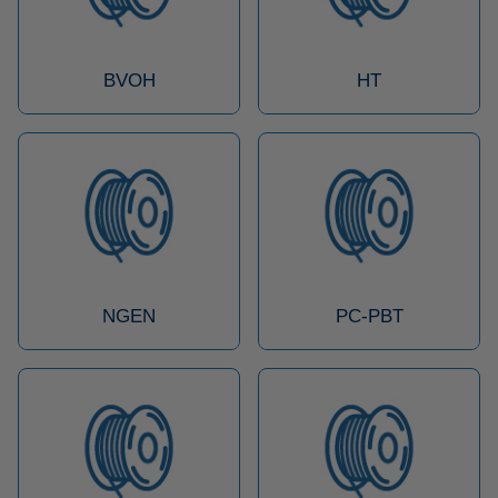
BVOH
HT
NGEN
PC-PBT