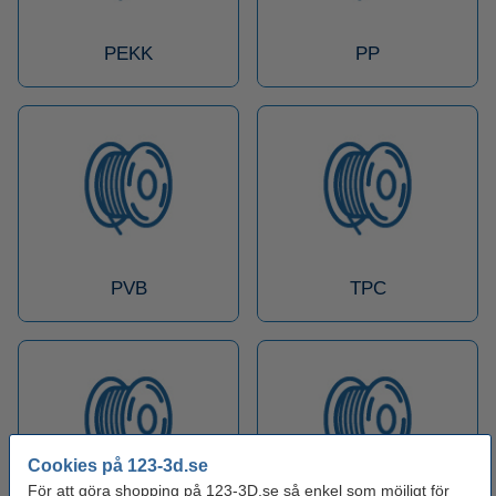
PEKK
PP
PVB
TPC
Cookies på 123-3d.se
För att göra shopping på 123-3D.se så enkel som möjligt för