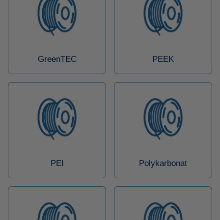
GreenTEC
PEEK
PEI
Polykarbonat