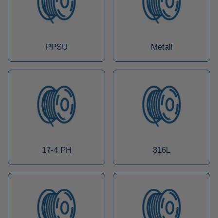
PPSU
Metall
17-4 PH
316L