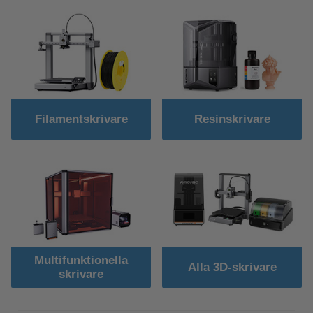
Filamentskrivare
Resinskrivare
Multifunktionella
Alla 3D-skrivare
skrivare