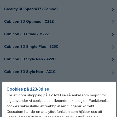
Creality 3D SparkX I7 (Combo)
Cubicon 3D Optimus - C23Z
Cubicon 3D Prime - M22Z
Cubicon 3D Single Plus - 320C
Cubicon 3D Style Neo - A22C
Cubicon 3D Style Neo - A31C
Cubicon 3D Style Plus - A15CR
Cookies på 123-3d.se
För att göra shopping på 123-3D.se så enkel som möjligt för
Elegoo
dig använder vi cookies och liknande teknologier. Funktionella
cookies säkerställer att webbplatsen fungerar korrekt.
Elegoo Centauri Carbon
Dessutom har de en analytisk funktion som hjälper oss att