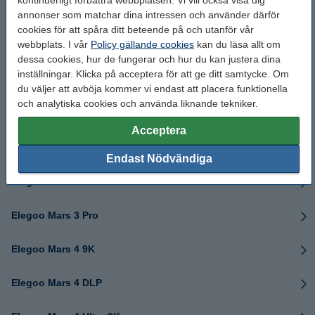
kontinuerligt förbättra webbplatsen. Vi vill också visa dig
Elegoo Centauri Carbon 2
annonser som matchar dina intressen och använder därför
cookies för att spåra ditt beteende på och utanför vår
webbplats. I vår
Policy gällande cookies
kan du läsa allt om
Elegoo Jupiter
dessa cookies, hur de fungerar och hur du kan justera dina
inställningar. Klicka på acceptera för att ge ditt samtycke. Om
Elegoo Jupiter 2
du väljer att avböja kommer vi endast att placera funktionella
och analytiska cookies och använda liknande tekniker.
Elegoo Jupiter SE
Acceptera
Elegoo Mars 2 Pro
Endast Nödvändiga
Elegoo Mars 3
Elegoo Mars 3 Pro
Elegoo Mars 4 9K
Elegoo Mars 4 DLP