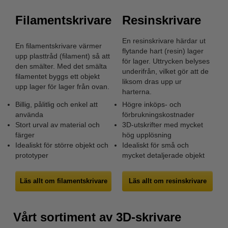
Filamentskrivare
Resinskrivare
En resinskrivare härdar ut
En filamentskrivare värmer
flytande hart (resin) lager
upp plasttråd (filament) så att
för lager. Uttrycken belyses
den smälter. Med det smälta
underifrån, vilket gör att de
filamentet byggs ett objekt
liksom dras upp ur
upp lager för lager från ovan.
harterna.
Billig, pålitlig och enkel att
Högre inköps- och
använda
förbrukningskostnader
Stort urval av material och
3D-utskrifter med mycket
färger
hög upplösning
Idealiskt för större objekt och
Idealiskt för små och
prototyper
mycket detaljerade objekt
Läs allt om filamentskrivare
Läs allt om resinskrivare
Vårt sortiment av 3D-skrivare