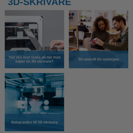
3D-SKRIVARE
Vad ska man tänka på när man
3D-utskrift för nybörjare
köper en 3D-skrivare?
Bakgrunden till 3D-skrivare