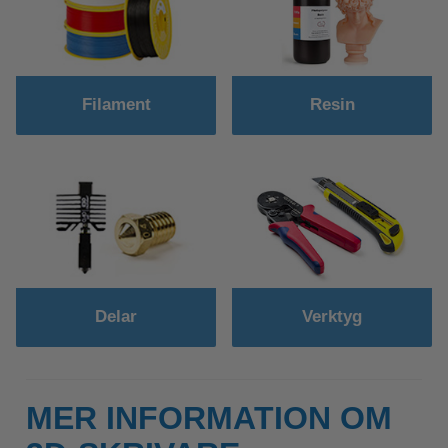
Filament
Resin
Delar
Verktyg
MER INFORMATION OM