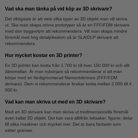
Vad ska man tänka på vid köp av 3D skrivare?
Det viktigaste är att veta vilka typer av 3D objekt man vill skriva
ut. Ska man skapa större prototyper så är en FFF/FDM skrivare
Resin
3D tillbehör
med stor byggvolym att rekommendera. Vill man skapa mindre
föremål med hög detaljrikedom så är SLA/DLP skrivare att
rekommendera.
Hur mycket kostar en 3D printer?
En 3D printer kan kosta från 1 700 kr till över 150 000 kr och allt
däremellan. Är man nybörjare så rekommenderar vi att man
börjar med en färdigmonterad filamentskrivare (FFF/FDM
skrivare). Dem vi rekommenderar brukar kosta mellan 2 000 till 4
000 kr.
Vad kan man skriva ut med en 3D skrivare?
Med en 3D skrivare kan man skriva ut tredimensionella föremål
även kallat 3D objekt. Det kan vara alltifrån leksaker, figurer, delar
till olika maskiner och mycket mer. Det är bara fantasin som
sätter gränser.