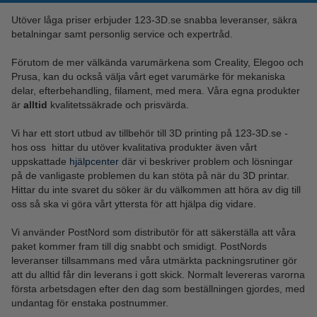
Utöver låga priser erbjuder 123-3D.se snabba leveranser, säkra
betalningar samt personlig service och expertråd.
Förutom de mer välkända varumärkena som Creality, Elegoo och
Prusa, kan du också välja vårt eget varumärke för mekaniska
delar, efterbehandling, filament, med mera. Våra egna produkter
är
alltid
kvalitetssäkrade och prisvärda.
Vi har ett stort utbud av tillbehör till 3D printing
på 123-3D.se -
hos oss hittar du utöver kvalitativa produkter även vårt
uppskattade
hjälpcenter
där vi beskriver problem och lösningar
på de vanligaste problemen du kan stöta på när du 3D printar.
Hittar du inte svaret du söker är du välkommen att höra av dig till
oss så ska vi göra vårt yttersta för att hjälpa dig vidare.
Vi använder PostNord som distributör för att säkerställa att våra
paket kommer fram till dig snabbt och smidigt. PostNords
leveranser tillsammans med våra utmärkta packningsrutiner gör
att du alltid får din leverans i gott skick. Normalt levereras varorna
första arbetsdagen efter den dag som beställningen gjordes, med
undantag för enstaka postnummer.