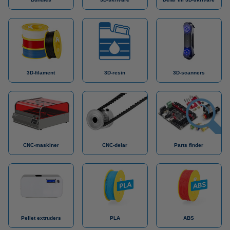
3D-filament
3D-resin
3D-scanners
CNC-maskiner
CNC-delar
Parts finder
Pellet extruders
PLA
ABS