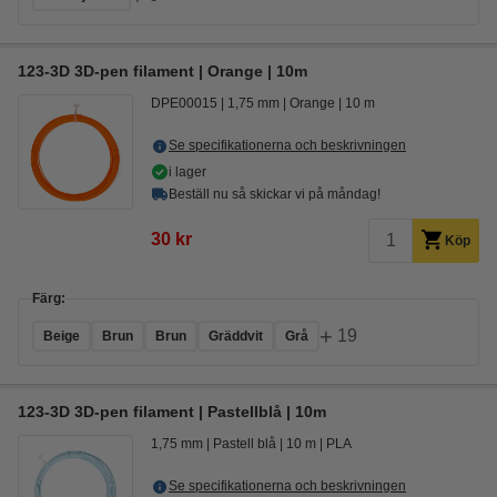
123-3D 3D-pen filament | Orange | 10m
DPE00015
1,75 mm
Orange
10 m
Se specifikationerna och beskrivningen
i lager
Beställ nu så skickar vi på måndag!
30 kr
Köp
Färg:
+
19
Beige
Brun
Brun
Gräddvit
Grå
123-3D 3D-pen filament | Pastellblå | 10m
1,75 mm
Pastell blå
10 m
PLA
Se specifikationerna och beskrivningen