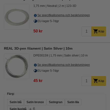
1,75 mm
Neutral
2 m
123-3D
Se specifikationerna och beskrivningen
EU-lager 5-7dgr
50 kr
Köp
REAL 3D-pen filament | Satin Silver | 10m
DPE00159
1,75 mm
Satin silver
10 m
Se specifikationerna och beskrivningen
EU-lager 5-7dgr
45 kr
Köp
Färg:
Satin blå
Satin bronze
Satingran
Satin lila
+
6
Satin ljusblå