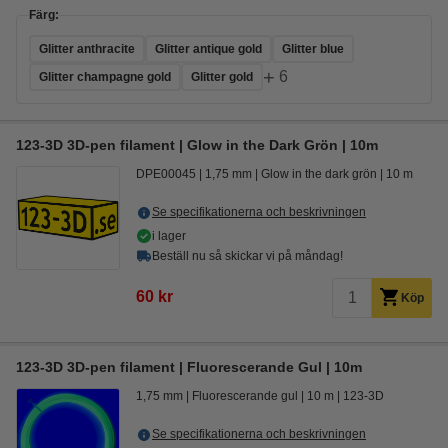
Färg:
Glitter anthracite
Glitter antique gold
Glitter blue
+
6
Glitter champagne gold
Glitter gold
123-3D 3D-pen filament | Glow in the Dark Grön | 10m
DPE00045
1,75 mm
Glow in the dark grön
10 m
Se specifikationerna och beskrivningen
i lager
Beställ nu så skickar vi på måndag!
60 kr
Köp
123-3D 3D-pen filament | Fluorescerande Gul | 10m
1,75 mm
Fluorescerande gul
10 m
123-3D
Se specifikationerna och beskrivningen