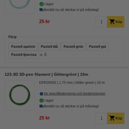
i lager
Beställ nu så skickar vi på måndag!
25 kr
Köp
Färg:
Pastell apelsin
Pastell blå
Pastell grön
Pastell gul
+
4
Pastell ljusrosa
123-3D 3D-pen filament | Glittergrönt | 10m
DPE00092
1,75 mm
Glitter green
10 m
Se specifikationerna och beskrivningen
i lager
Beställ nu så skickar vi på måndag!
25 kr
Köp