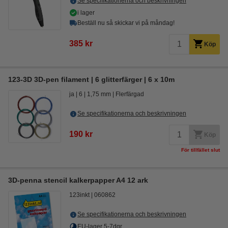
Se specifikationerna och beskrivningen
i lager
Beställ nu så skickar vi på måndag!
385 kr
Köp
123-3D 3D-pen filament | 6 glitterfärger | 6 x 10m
ja
6
1,75 mm
Flerfärgad
Se specifikationerna och beskrivningen
190 kr
Köp
För tillfället slut
3D-penna stencil kalkerpapper A4 12 ark
123inkt
060862
Se specifikationerna och beskrivningen
EU-lager 5-7dgr