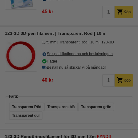
45 kr
Köp
123-3D 3D-pen filament | Transparent Röd | 10m
1,75 mm
Transparent Röd
10 m
123-3D
Se specifikationerna och beskrivningen
i lager
Beställ nu så skickar vi på måndag!
40 kr
Köp
Färg:
Transparent Röd
Transparent blå
Transparent grön
Transparent gul
123-3D Rengöringsfilament för 3D-pen | 2m
FYND!!