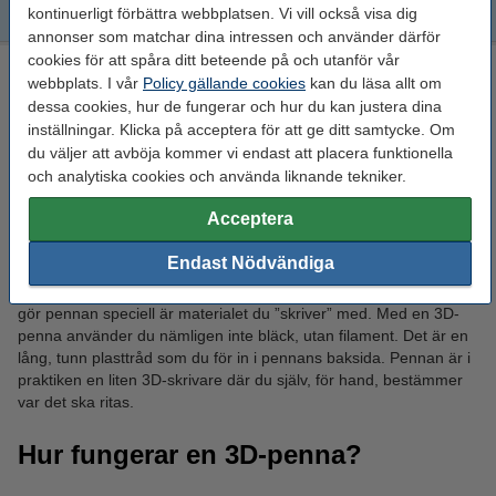
kontinuerligt förbättra webbplatsen. Vi vill också visa dig
Filament till 3D-pennor
annonser som matchar dina intressen och använder därför
cookies för att spåra ditt beteende på och utanför vår
Köpa en 3D-penna?
webbplats. I vår
Policy gällande cookies
kan du läsa allt om
dessa cookies, hur de fungerar och hur du kan justera dina
Älskar du att rita och är redo för en ny utmaning? Eller har du
inställningar. Klicka på acceptera för att ge ditt samtycke. Om
aldrig ritat och vill gärna prova? Då är en 3D-penna något för dig.
du väljer att avböja kommer vi endast att placera funktionella
Med en 3D-penna ger du din teckning extra dimension och kan
och analytiska cookies och använda liknande tekniker.
skapa roliga effekter och objekt.
Acceptera
Vad är en 3D-penna?
Endast Nödvändiga
En 3D-penna liknar en vanlig penna, bara lite tjockare. Det som
gör pennan speciell är materialet du ”skriver” med. Med en 3D-
penna använder du nämligen inte bläck, utan filament. Det är en
lång, tunn plasttråd som du för in i pennans baksida. Pennan är i
praktiken en liten 3D-skrivare där du själv, för hand, bestämmer
var det ska ritas.
Hur fungerar en 3D-penna?