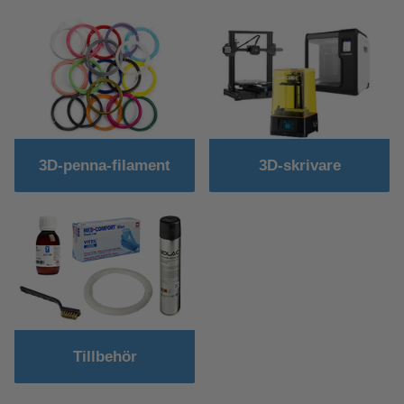
3D-penna-filament
3D-skrivare
Tillbehör