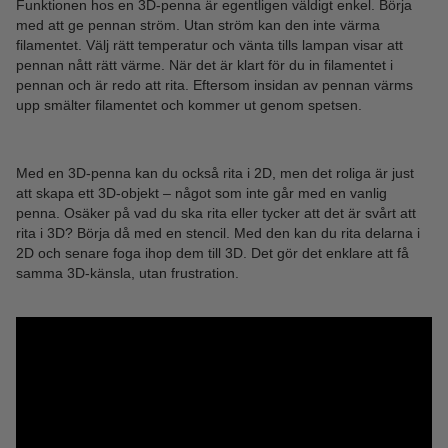
Funktionen hos en 3D-penna är egentligen väldigt enkel. Börja
med att ge pennan ström. Utan ström kan den inte värma
filamentet. Välj rätt temperatur och vänta tills lampan visar att
pennan nått rätt värme. När det är klart för du in filamentet i
pennan och är redo att rita. Eftersom insidan av pennan värms
upp smälter filamentet och kommer ut genom spetsen.
Med en 3D-penna kan du också rita i 2D, men det roliga är just
att skapa ett 3D-objekt – något som inte går med en vanlig
penna. Osäker på vad du ska rita eller tycker att det är svårt att
rita i 3D? Börja då med en stencil. Med den kan du rita delarna i
2D och senare foga ihop dem till 3D. Det gör det enklare att få
samma 3D-känsla, utan frustration.