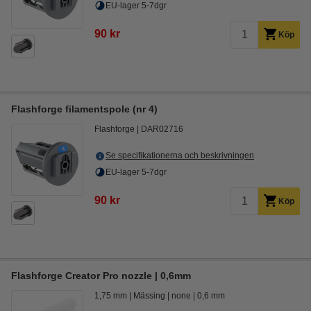
EU-lager 5-7dgr
90 kr
Köp
Flashforge filamentspole (nr 4)
Flashforge
DAR02716
Se specifikationerna och beskrivningen
EU-lager 5-7dgr
90 kr
Köp
Flashforge Creator Pro nozzle | 0,6mm
1,75 mm
Mässing
none
0,6 mm