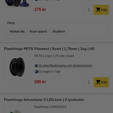
275 kr
Köp
Färg:
Nebula lila
Rose quartz
Skydiver
Flashforge PETG Filament | Svart | 1,75mm | 1kg | HS
PETG
1 kg
1,75 mm
Svart
Se specifikationerna och beskrivningen
EU-lager 5-7dgr
295 kr
Köp
Flashforge Adventurer 3 LED-kort | 2 lysdioder
Flashforge
DRO00115