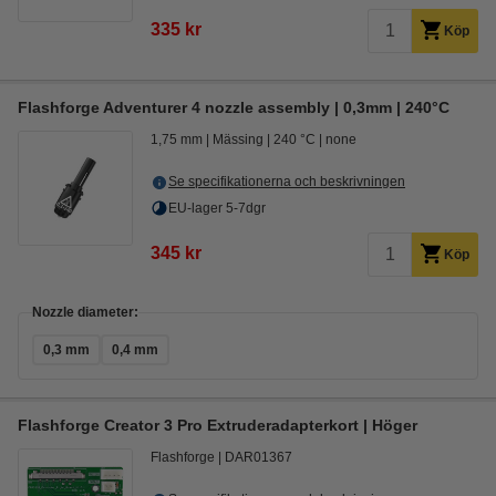
335 kr
Köp
Flashforge Adventurer 4 nozzle assembly | 0,3mm | 240°C
1,75 mm
Mässing
240 °C
none
Se specifikationerna och beskrivningen
EU-lager 5-7dgr
345 kr
Köp
Nozzle diameter:
0,3 mm
0,4 mm
Flashforge Creator 3 Pro Extruderadapterkort | Höger
Flashforge
DAR01367