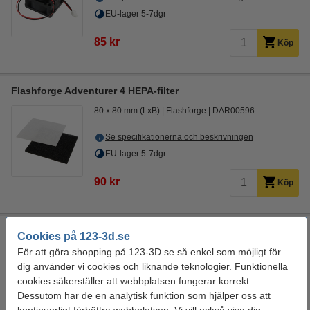
EU-lager 5-7dgr
85 kr
Köp
Flashforge Adventurer 4 HEPA-filter
80 x 80 mm (LxB)
Flashforge
DAR00596
Se specifikationerna och beskrivningen
EU-lager 5-7dgr
90 kr
Köp
Flashforge filamentspole (nr 1)
Cookies på 123-3d.se
Flashforge
DAR02713
För att göra shopping på 123-3D.se så enkel som möjligt för
dig använder vi cookies och liknande teknologier. Funktionella
Se specifikationerna och beskrivningen
cookies säkerställer att webbplatsen fungerar korrekt.
EU-lager 5-7dgr
Dessutom har de en analytisk funktion som hjälper oss att