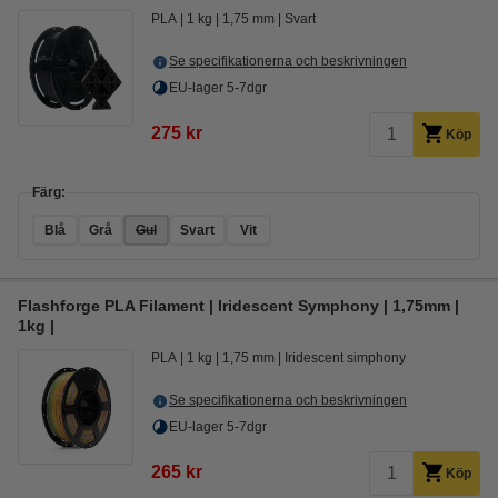
PLA
1 kg
1,75 mm
Svart
Se specifikationerna och beskrivningen
EU-lager 5-7dgr
275 kr
Köp
Färg:
Blå
Grå
Gul
Svart
Vit
Flashforge PLA Filament | Iridescent Symphony | 1,75mm |
1kg |
PLA
1 kg
1,75 mm
Iridescent simphony
Se specifikationerna och beskrivningen
EU-lager 5-7dgr
265 kr
Köp