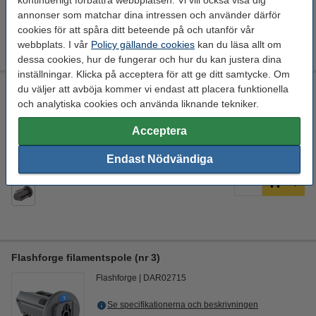
kontinuerligt förbättra webbplatsen. Vi vill också visa dig
90 kr
Köp
annonser som matchar dina intressen och använder därför
cookies för att spåra ditt beteende på och utanför vår
webbplats. I vår
Policy gällande cookies
kan du läsa allt om
dessa cookies, hur de fungerar och hur du kan justera dina
inställningar. Klicka på acceptera för att ge ditt samtycke. Om
Flashforge filamentspole (nr 2)
du väljer att avböja kommer vi endast att placera funktionella
och analytiska cookies och använda liknande tekniker.
Flashforge
DAR02714
Acceptera
Se specifikationerna och beskrivningen
EU-lager 5-7dgr
Endast Nödvändiga
90 kr
Köp
Flashforge filamentspole (nr 3)
Flashforge
DAR02715
Se specifikationerna och beskrivningen