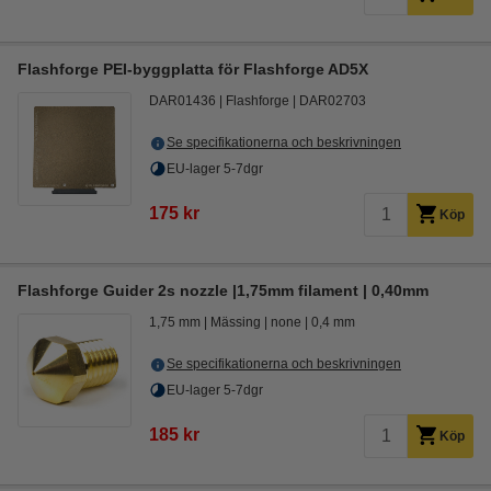
Flashforge PEI-byggplatta för Flashforge AD5X
DAR01436
Flashforge
DAR02703
Se specifikationerna och beskrivningen
EU-lager 5-7dgr
175 kr
Köp
Flashforge Guider 2s nozzle |1,75mm filament | 0,40mm
1,75 mm
Mässing
none
0,4 mm
Se specifikationerna och beskrivningen
EU-lager 5-7dgr
185 kr
Köp