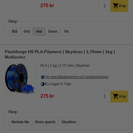
275 kr
Köp
Färg:
Blå
Grå
Gul
Svart
Vit
Flashforge HS PLA Filament | Skydiver | 1,75mm | 1kg |
Multicolor
PLA
1 kg
1,75 mm
Skydiver
Se specifikationerna och beskrivningen
EU-lager 5-7dgr
275 kr
Köp
Färg:
Nebula lila
Rose quartz
Skydiver