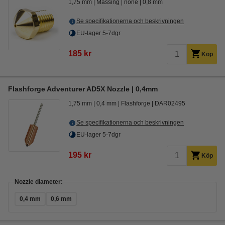
1,75 mm
Mässing
none
0,8 mm
Se specifikationerna och beskrivningen
EU-lager 5-7dgr
185 kr
Köp
Flashforge Adventurer AD5X Nozzle | 0,4mm
1,75 mm
0,4 mm
Flashforge
DAR02495
Se specifikationerna och beskrivningen
EU-lager 5-7dgr
195 kr
Köp
Nozzle diameter:
0,4 mm
0,6 mm