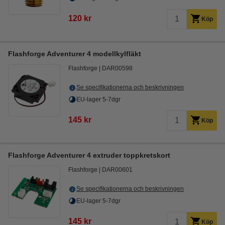
120 kr
Köp
Flashforge Adventurer 4 modellkylfläkt
Flashforge
DAR00598
Se specifikationerna och beskrivningen
EU-lager 5-7dgr
145 kr
Köp
Flashforge Adventurer 4 extruder toppkretskort
Flashforge
DAR00601
Se specifikationerna och beskrivningen
EU-lager 5-7dgr
145 kr
Köp