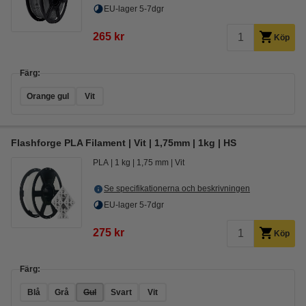
EU-lager 5-7dgr
265 kr
Köp
Färg:
Orange gul
Vit
Flashforge PLA Filament | Vit | 1,75mm | 1kg | HS
PLA
1 kg
1,75 mm
Vit
Se specifikationerna och beskrivningen
EU-lager 5-7dgr
275 kr
Köp
Färg:
Blå
Grå
Gul
Svart
Vit