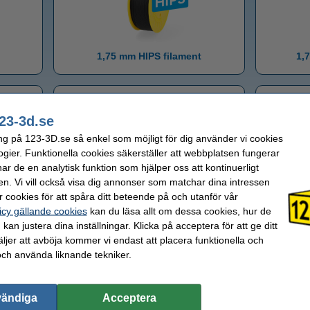
1,75 mm HIPS filament
1,
23-3d.se
ng på 123-3D.se så enkel som möjligt för dig använder vi cookies
ogier. Funktionella cookies säkerställer att webbplatsen fungerar
r de en analytisk funktion som hjälper oss att kontinuerligt
1
t
en. Vi vill också visa dig annonser som matchar dina intressen
1,75 mm Polykarbonat filament
 cookies för att spåra ditt beteende på och utanför vår
icy gällande cookies
kan du läsa allt om dessa cookies, hur de
1,75 mm filament
kan justera dina inställningar. Klicka på acceptera för att ge ditt
jer att avböja kommer vi endast att placera funktionella och
och använda liknande tekniker.
vändiga
Acceptera