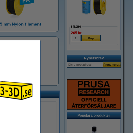
75 mm Nylon filament
i lager
265 kr
Nyhetsbrev
,75 mm TPU filament
Populära produkter