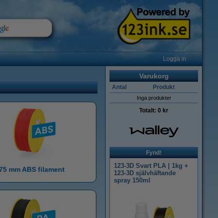
Logga in
Varukorg
Antal
Produkt
Inga produkter
Totalt:
0 kr
Fynd!
123-3D Svart PLA | 1kg +
,75 mm ABS filament
123-3D självhäftande
spray 150ml