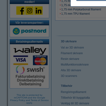
1,75 mm Nylon filament
medier!
1,75 mm PCTG filament
1,75 mm Polykarbonat filament
1,75 mm TPU filament
Vår leveranspartner:
3D skrivare
Betalningsalternativ
Val av 3D skrivare
Filament skrivare
Resin skrivare
Multifunktionsskrivare
Alla 3D skrivare
3D scanners
Tillbehör
Rengöringsfilament
This site is protected by
Tillbehör till byggplatta
reCAPTCHA and the Google
Privacy Policy
and
Terms of Service
apply.
Verktyg till 3D skrivare