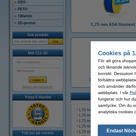
ABS
PETG
Tillbehör
3D-pennor
1,75 mm ASA filament
Sök produkt
Sök
Cookies på 1
Mitt 123-3D
För att göra shoppi
och liknande teknol
korrekt. Dessutom ha
1,75 mm PCTG filamen
förbättra webbplats
och använder därför
Glömt ditt lösenord?
webbplats. I vår
Pol
Trygg E-Handel
fungerar och hur du 
samtycke. Om du väl
1,75 mm PLA filament
analytiska cookies 
1,75 mm PETG filament
1,75 mm ABS filament
1,75 mm ASA filament
Endast Nöd
1,75 mm HIPS filament
Följ oss på sociala