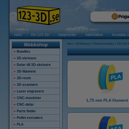
Hem
Om 123-3D
Hjälpcenter
Information
Kontakta 
Hem
3D-filament
Filamentmärken
123-3D f
Webbshop
Bundles
3D-skrivare
Delar till 3D-skrivare
3D-filament
3D-resin
3D-scanners
Laser engravers
CNC-maskiner
1,75 mm PLA filament
CNC-delar
Parts finder
Pellet extruders
PLA