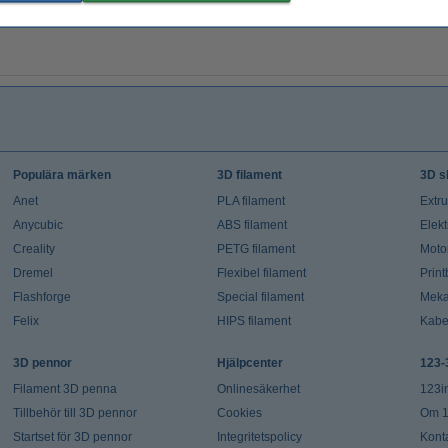
Populära märken
3D filament
3D s
Anet
PLA filament
Extr
Anycubic
ABS filament
Elekt
Creality
PETG filament
Moto
Dremel
Flexibel filament
Prin
Flashforge
Special filament
Meka
Felix
HIPS filament
Kabe
3D pennor
Hjälpcenter
123-
Filament 3D penna
Onlinesäkerhet
123i
Tillbehör till 3D pennor
Cookies
Om 1
Startset för 3D pennor
Integritetspolicy
Kont