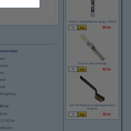
3DLAC självhäftande spray | 400ml
95 kr
krivardelar
uder
Super Lube smörjolja
ronik
65 kr
rer
tbed
nik
ldragning
123-3D Hotend rengöringsborste |
3D.se
Koppar
nk.se
35 kr
23-3D.se
akta oss