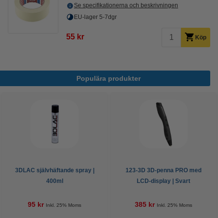
Se specifikationerna och beskrivningen
EU-lager 5-7dgr
55 kr
Köp
Populära produkter
3DLAC självhäftande spray |
123-3D 3D-penna PRO med
400ml
LCD-display | Svart
95 kr
385 kr
Inkl. 25% Moms
Inkl. 25% Moms