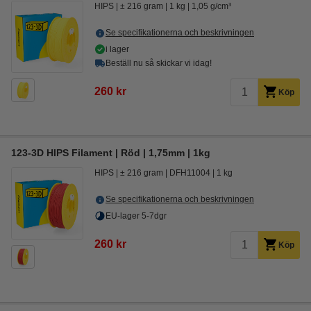
HIPS
± 216 gram
1 kg
1,05 g/cm³
Se specifikationerna och beskrivningen
i lager
Beställ nu så skickar vi idag!
260 kr
Köp
123-3D HIPS Filament | Röd | 1,75mm | 1kg
HIPS
± 216 gram
DFH11004
1 kg
Se specifikationerna och beskrivningen
EU-lager 5-7dgr
260 kr
Köp