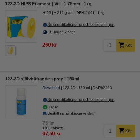
123-3D HIPS Filament | Vit | 1,75mm | 1kg
HIPS
± 216 gram
DFH11001
1 kg
Se specifikationerna och beskrivningen
EU-lager 5-7dgr
260 kr
Köp
123-3D självhäftande spray | 150ml
Download
123-3D
150 ml
DAR02393
Se specifikationerna och beskrivningen
i lager
Beställ nu så skickar vi idag!
75 kr
10% rabatt:
Köp
67,50 kr