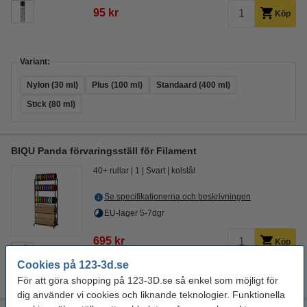
95 kr
Köp
Variant:
Nylon (30 ml)
Plus (100 ml)
Standaard (400 ml)
Stick (80 ml)
BIQU Panda förvaringsställ för Filament
40+ rullar
1
Svart
kolstål
Se specifikationerna och beskrivningen
EU-lager 5-7dgr
695 kr
Köp
Cookies på 123-3d.se
För att göra shopping på 123-3D.se så enkel som möjligt för
dig använder vi cookies och liknande teknologier. Funktionella