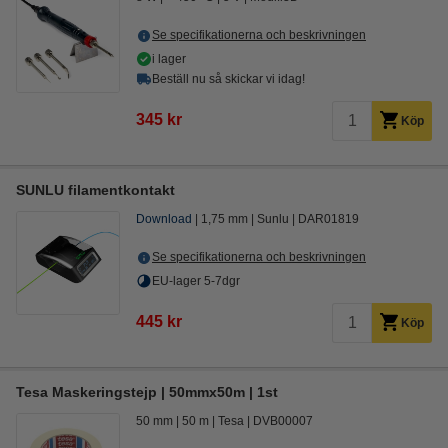
Se specifikationerna och beskrivningen
i lager
Beställ nu så skickar vi idag!
345 kr
Köp
SUNLU filamentkontakt
Download
1,75 mm
Sunlu
DAR01819
Se specifikationerna och beskrivningen
EU-lager 5-7dgr
445 kr
Köp
Tesa Maskeringstejp | 50mmx50m | 1st
50 mm
50 m
Tesa
DVB00007