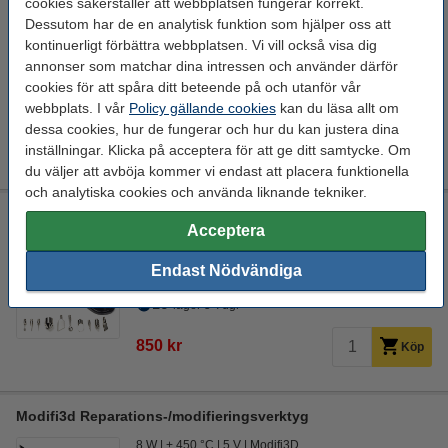
cookies säkerställer att webbplatsen fungerar korrekt.
eSun eVacuum kit Pro
Dessutom har de en analytisk funktion som hjälper oss att
32 x 32 x 102 mm (LxBxH)
5 V
eSun
0,075 kg
kontinuerligt förbättra webbplatsen. Vi vill också visa dig
annonser som matchar dina intressen och använder därför
Se specifikationerna och beskrivningen
cookies för att spåra ditt beteende på och utanför vår
EU-lager 5-7dgr
webbplats. I vår
Policy gällande cookies
kan du läsa allt om
dessa cookies, hur de fungerar och hur du kan justera dina
220 kr
Köp
inställningar. Klicka på acceptera för att ge ditt samtycke. Om
du väljer att avböja kommer vi endast att placera funktionella
och analytiska cookies och använda liknande tekniker.
Modifi3d Pro reparations-/modifieringsverktyg
Acceptera
30 W
150 cm
+ 450 °C
24 V
Endast Nödvändiga
Se specifikationerna och beskrivningen
EU-lager 5-7dgr
850 kr
Köp
Modifi3d Reparations-/modifieringsverktyg
8 W
+ 450 °C
5 V
Modifi3D