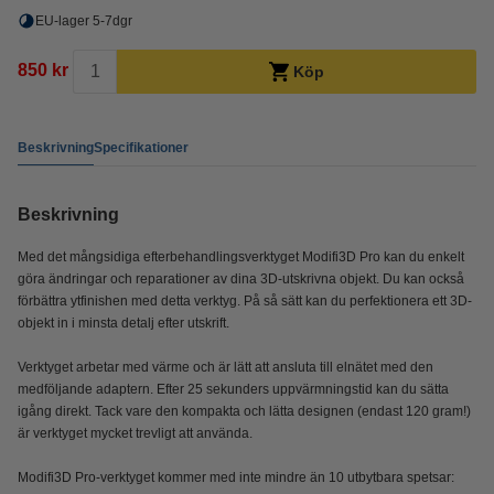
EU-lager 5-7dgr
850 kr
Köp
Beskrivning
Specifikationer
Beskrivning
Med det mångsidiga efterbehandlingsverktyget Modifi3D Pro kan du enkelt
göra ändringar och reparationer av dina 3D-utskrivna objekt. Du kan också
förbättra ytfinishen med detta verktyg. På så sätt kan du perfektionera ett 3D-
objekt in i minsta detalj efter utskrift.
Verktyget arbetar med värme och är lätt att ansluta till elnätet med den
medföljande adaptern. Efter 25 sekunders uppvärmningstid kan du sätta
igång direkt. Tack vare den kompakta och lätta designen (endast 120 gram!)
är verktyget mycket trevligt att använda.
Modifi3D Pro-verktyget kommer med inte mindre än 10 utbytbara spetsar: