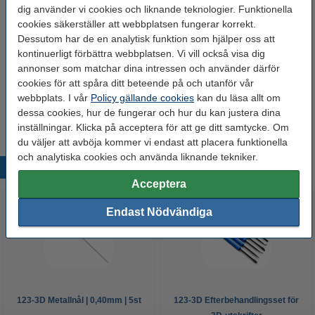
dig använder vi cookies och liknande teknologier. Funktionella
drifttemperatur:
cookies säkerställer att webbplatsen fungerar korrekt.
Spänning:
24 V
Dessutom har de en analytisk funktion som hjälper oss att
kontinuerligt förbättra webbplatsen. Vi vill också visa dig
Varumärke:
Modifi3D
annonser som matchar dina intressen och använder därför
Vikt:
0,12 kg
cookies för att spåra ditt beteende på och utanför vår
webbplats. I vår
Policy gällande cookies
kan du läsa allt om
Produktkod:
DGS00090
dessa cookies, hur de fungerar och hur du kan justera dina
inställningar. Klicka på acceptera för att ge ditt samtycke. Om
du väljer att avböja kommer vi endast att placera funktionella
och analytiska cookies och använda liknande tekniker.
Populära produkter
Acceptera
Endast Nödvändiga
123-3D Metallnål | 0,40mm | 5st
123-3D Efterbehandlingsset för