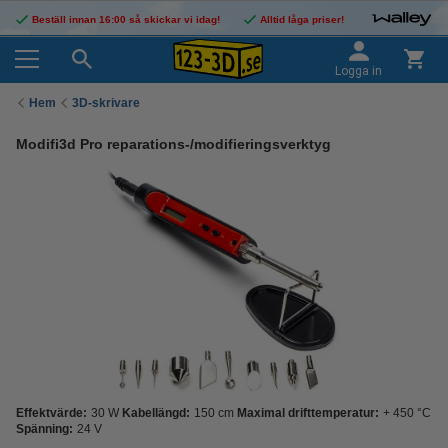
Beställ innan 16:00 så skickar vi idag!
Alltid låga priser!
Logga in
Hem
3D-skrivare
Modifi3d Pro reparations-/modifieringsverktyg
Effektvärde:
30 W
Kabellängd:
150 cm
Maximal drifttemperatur:
+ 450 °C
Spänning:
24 V