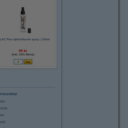
LAC Plus självhäftande spray | 100ml
95 kr
(Inkl. 25% Moms)
krivardelar
uder
ronik
rer
tbed