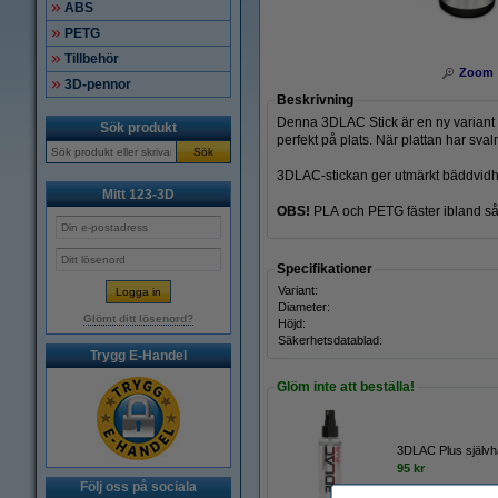
ABS
PETG
Tillbehör
Zoom
3D-pennor
Beskrivning
Denna 3DLAC Stick är en ny variant a
Sök produkt
perfekt på plats. När plattan har svaln
Sök
3DLAC-stickan ger utmärkt bäddvidhäf
Mitt 123-3D
OBS!
PLA och PETG fäster ibland så b
Specifikationer
Variant:
Diameter:
Glömt ditt lösenord?
Höjd:
Säkerhetsdatablad:
Trygg E-Handel
Glöm inte att beställa!
3DLAC Plus självh
95 kr
Följ oss på sociala