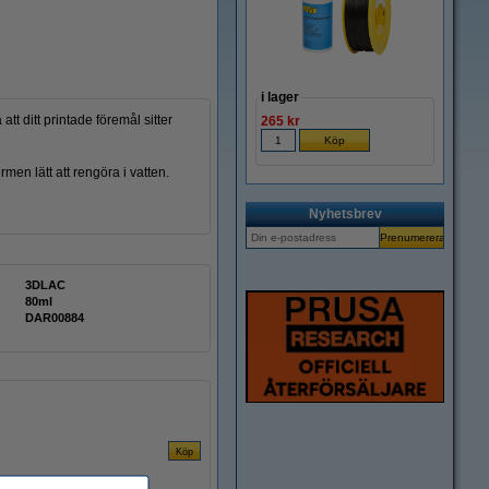
i lager
t ditt printade föremål sitter
265 kr
en lätt att rengöra i vatten.
Nyhetsbrev
3DLAC
80ml
DAR00884