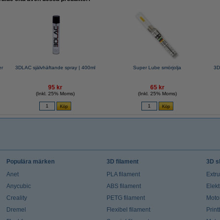
er
3DLAC självhäftande spray | 400ml
Super Lube smörjolja
3D
95 kr
65 kr
(Inkl. 25% Moms)
(Inkl. 25% Moms)
Populära märken
3D filament
3D s
Anet
PLA filament
Extr
Anycubic
ABS filament
Elekt
Creality
PETG filament
Moto
Dremel
Flexibel filament
Prin