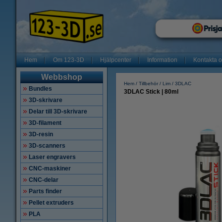
Hem
Om 123-3D
Hjälpcenter
Information
Kontakta 
Webbshop
Hem
Tillbehör
Lim
3DLAC
Bundles
3DLAC Stick | 80ml
3D-skrivare
Delar till 3D-skrivare
3D-filament
3D-resin
3D-scanners
Laser engravers
CNC-maskiner
CNC-delar
Parts finder
Pellet extruders
PLA