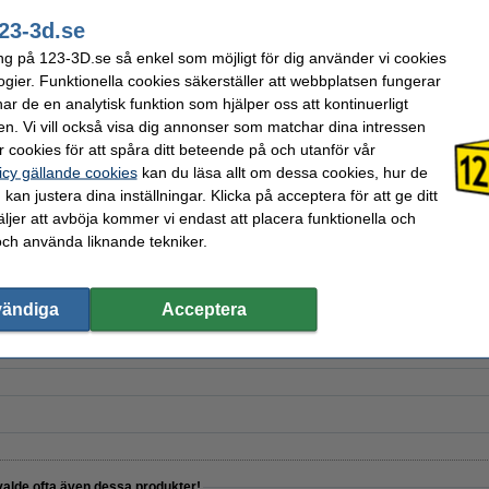
23-3d.se
ng på 123-3D.se så enkel som möjligt för dig använder vi cookies
a | 40mm
ogier. Funktionella cookies säkerställer att webbplatsen fungerar
r de en analytisk funktion som hjälper oss att kontinuerligt
en. Vi vill också visa dig annonser som matchar dina intressen
 cookies för att spåra ditt beteende på och utanför vår
icy gällande cookies
kan du läsa allt om dessa cookies, hur de
m
kan justera dina inställningar. Klicka på acceptera för att ge ditt
jer att avböja kommer vi endast att placera funktionella och
och använda liknande tekniker.
de spray | 400ml
vändiga
Acceptera
valde ofta även dessa produkter!