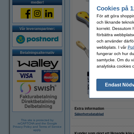
medier!
Cookies på 1
För att göra shoppi
123-3D Glasskrap
och liknande teknol
50 kr
korrekt. Dessutom ha
Vår leveranspartner:
förbättra webbplats
och använder därför
webbplats. I vår
Pol
KWB Spatel | 60m
Betalningsalternativ
fungerar och hur du 
50 kr
samtycke. Om du väl
analytiska cookies 
3DLAC självhäftan
Endast Nöd
95 kr
Extra information
Säkerhetsdatablad
This site is protected by
reCAPTCHA and the Google
Privacy Policy
and
Terms of Service
apply.
Kunder som gjort ett liknande köp 