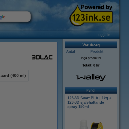
Logga in
Varukorg
Antal
Produkt
Inga produkter
Totalt:
0 kr
aard (400 ml)
Fynd!
123-3D Svart PLA | 1kg +
123-3D självhäftande
spray 150ml