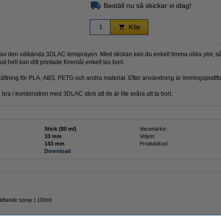
Beställ nu så skickar vi idag!
Köp
v den välkända 3DLAC-limsprayen. Med stickan kan du enkelt limma olika ytor, så at
at helt kan ditt printade föremål enkelt tas bort.
tning för PLA, ABS, PETG och andra material. Efter användning är limningsplattform
ra i kombination med 3DLAC stick att de är lite svåra att ta bort.
Stick (80 ml)
Varumärke:
33 mm
Volym:
143 mm
Produktkod:
Download
äftande spray | 100ml