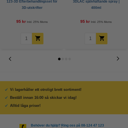
123-3D Efterbehandlingsset för
3DLAC självhäftande spray |
3D-utskrifter
400ml
95 kr
95 kr
Inkl. 25% Moms
Inkl. 25% Moms
Vi lagerhåller ett otroligt brett sortiment!
Beställ innan 16:00 så skickar vi idag!
Alltid låga priser!
Behöver du hjälp? Ring oss på 08-124 47 123