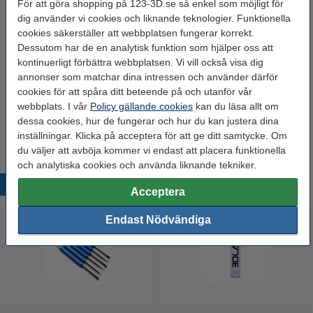
För att göra shopping på 123-3D.se så enkel som möjligt för
Produktkod:
DAR02393
dig använder vi cookies och liknande teknologier. Funktionella
Se specifikationerna och beskrivningen
cookies säkerställer att webbplatsen fungerar korrekt.
Dessutom har de en analytisk funktion som hjälper oss att
i lager
Beställ nu så skickar vi på måndag!
kontinuerligt förbättra webbplatsen. Vi vill också visa dig
75 kr
annonser som matchar dina intressen och använder därför
10% rabatt:
Köp
cookies för att spåra ditt beteende på och utanför vår
67,50 kr
webbplats. I vår
Policy gällande cookies
kan du läsa allt om
dessa cookies, hur de fungerar och hur du kan justera dina
Extra information
inställningar. Klicka på acceptera för att ge ditt samtycke. Om
Säkerhetsdatablad
du väljer att avböja kommer vi endast att placera funktionella
och analytiska cookies och använda liknande tekniker.
Populära produkter
Acceptera
Endast Nödvändiga