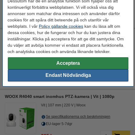
Dessutom har de en analytisk funktion som hjälper oss att
kontinuerligt förbättra webbplatsen. Vi vill också visa dig
annonser som matchar dina intressen och använder därför
Tuya
Google*
Alexa*
Siri
cookies för att spåra ditt beteende på och utanför vår
webbplats. I vår
Policy gällande cookies
kan du läsa allt om
dessa cookies, hur de fungerar och hur du kan justera dina
Luftspray 400ml | 123ink
inställningar. Klicka på acceptera för att ge ditt samtycke. Om
123inkt
400 ml
301186
du väljer att avböja kommer vi endast att placera funktionella
och analytiska cookies och använda liknande tekniker.
Se specifikationerna och beskrivningen
Acceptera
EU-lager 5-7dgr
74 kr
Endast Nödvändiga
Köp
WOOX R4040 smart inomhus PTZ-kamera | Vit | 1080p
Vit
107 mm
220 V
Woox
Se specifikationerna och beskrivningen
EU-lager 5-7dgr