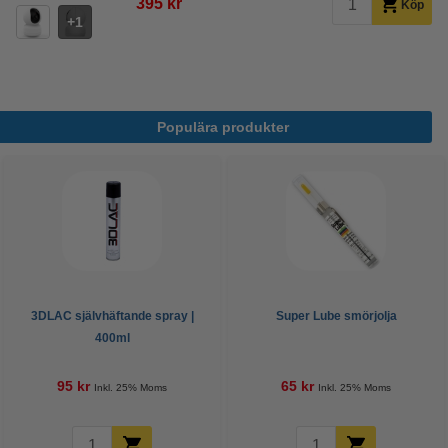
395 kr
Köp
1
Populära produkter
3DLAC självhäftande spray |
Super Lube smörjolja
400ml
95 kr
65 kr
Inkl. 25% Moms
Inkl. 25% Moms