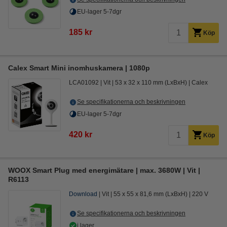
EU-lager 5-7dgr
185 kr
Köp
Calex Smart Mini inomhuskamera | 1080p
LCA01092
Vit
53 x 32 x 110 mm (LxBxH)
Calex
Se specifikationerna och beskrivningen
EU-lager 5-7dgr
420 kr
Köp
WOOX Smart Plug med energimätare | max. 3680W | Vit |
R6113
Download
Vit
55 x 55 x 81,6 mm (LxBxH)
220 V
Se specifikationerna och beskrivningen
i lager