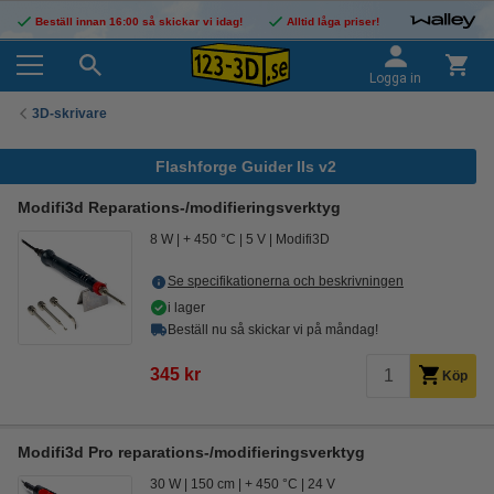
Beställ innan 16:00 så skickar vi idag!
Alltid låga priser!
Logga in
3D-skrivare
Flashforge Guider IIs v2
Modifi3d Reparations-/modifieringsverktyg
8 W
+ 450 °C
5 V
Modifi3D
Se specifikationerna och beskrivningen
i lager
Beställ nu så skickar vi på måndag!
345 kr
Köp
Modifi3d Pro reparations-/modifieringsverktyg
30 W
150 cm
+ 450 °C
24 V