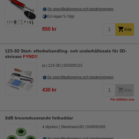
Se specifikationerna och beskrivningen
EU-lager 5-7dgr
850 kr
Köp
123-3D Start- efterbehandling- och underhållssats för 3D-
skrivare
FYND!!
ja
123-3D
DGS00122
Se specifikationerna och beskrivningen
430 kr
Köp
För tillfället slut
3dB brusreducerande fotkuddar
4 stycken
Steelmans3D
DAR00265
Se specifikationerna och beskrivningen