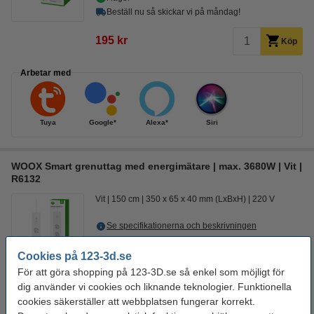
Beställ nu så skickar vi på måndag!
195 kr
Köp
Arbetar med
Tuya
Google*
Alexa*
Siri
WOOX Smart grenuttag med energimätare | max. 3680W | Vit |
R6132
Vit
150 cm
350 x 65 x 40 mm (LxBxH)
220 V
Se specifikationerna och beskrivningen
EU-lager 5-7dgr
Cookies på 123-3d.se
509 kr
För att göra shopping på 123-3D.se så enkel som möjligt för
Köp
dig använder vi cookies och liknande teknologier. Funktionella
cookies säkerställer att webbplatsen fungerar korrekt.
Arbetar med