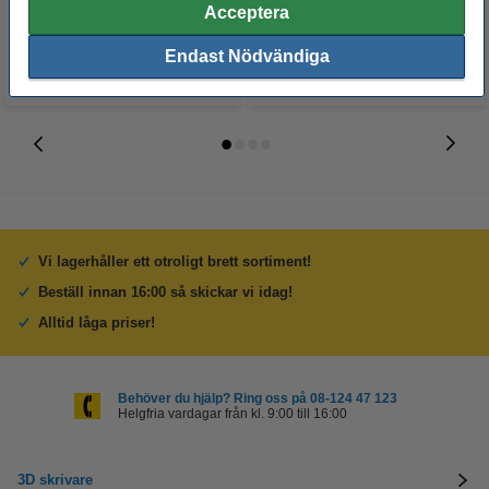
430 kr
95 kr
Inkl. 25% Moms
Inkl. 25% Moms
Acceptera
Endast Nödvändiga
Vi lagerhåller ett otroligt brett sortiment!
Beställ innan 16:00 så skickar vi idag!
Alltid låga priser!
Behöver du hjälp? Ring oss på 08-124 47 123
Helgfria vardagar från kl. 9:00 till 16:00
3D skrivare