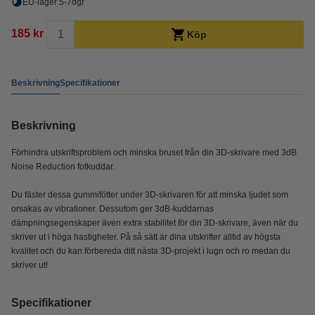
EU-lager 5-7dgr
185 kr
Köp
Beskrivning
Specifikationer
Beskrivning
Förhindra utskriftsproblem och minska bruset från din 3D-skrivare med 3dB
Noise Reduction fotkuddar.
Du fäster dessa gummifötter under 3D-skrivaren för att minska ljudet som
orsakas av vibrationer. Dessutom ger 3dB-kuddarnas
dämpningsegenskaper även extra stabilitet för din 3D-skrivare, även när du
skriver ut i höga hastigheter. På så sätt är dina utskrifter alltid av högsta
kvalitet och du kan förbereda ditt nästa 3D-projekt i lugn och ro medan du
skriver ut!
Specifikationer