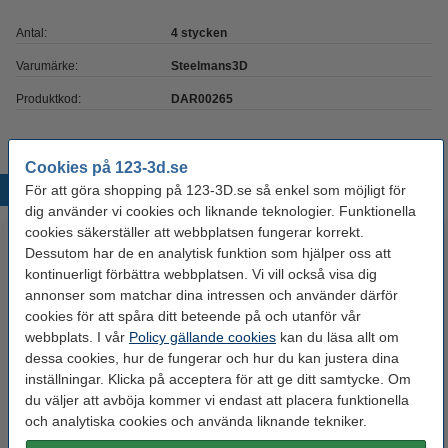
Antal:
4 stycken
Varumärke:
Steelmans3D
Produktkod:
DAR00265
Cookies på 123-3d.se
För att göra shopping på 123-3D.se så enkel som möjligt för
Populära produkter
dig använder vi cookies och liknande teknologier. Funktionella
cookies säkerställer att webbplatsen fungerar korrekt.
Dessutom har de en analytisk funktion som hjälper oss att
kontinuerligt förbättra webbplatsen. Vi vill också visa dig
annonser som matchar dina intressen och använder därför
cookies för att spåra ditt beteende på och utanför vår
webbplats. I vår
Policy gällande cookies
kan du läsa allt om
dessa cookies, hur de fungerar och hur du kan justera dina
inställningar. Klicka på acceptera för att ge ditt samtycke. Om
123-3D Start- efterbehandling-
3DLAC självhäftande spray |
du väljer att avböja kommer vi endast att placera funktionella
och underhållssats för 3D-
400ml
och analytiska cookies och använda liknande tekniker.
skrivare