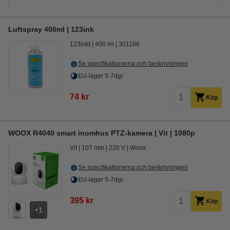
Luftspray 400ml | 123ink
123inkt
400 ml
301186
Se specifikationerna och beskrivningen
EU-lager 5-7dgr
74 kr
Köp
WOOX R4040 smart inomhus PTZ-kamera | Vit | 1080p
Vit
107 mm
220 V
Woox
Se specifikationerna och beskrivningen
EU-lager 5-7dgr
395 kr
Köp
1