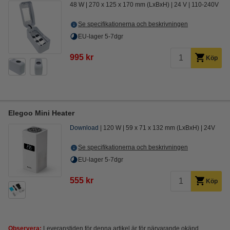
48 W
270 x 125 x 170 mm (LxBxH)
24 V
110-240V
Se specifikationerna och beskrivningen
EU-lager 5-7dgr
995 kr
Köp
Elegoo Mini Heater
Download
120 W
59 x 71 x 132 mm (LxBxH)
24V
Se specifikationerna och beskrivningen
EU-lager 5-7dgr
555 kr
Köp
Observera:
Leveranstiden för denna artikel är för närvarande okänd.