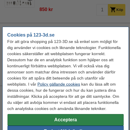
850 kr
Köp
123-3D Start- efterbehandling- och underhållssats för 3D-
Cookies på 123-3d.se
skrivare
FYND!!
För att göra shopping på 123-3D.se så enkel som möjligt för
ja
123-3D
DGS00122
dig använder vi cookies och liknande teknologier. Funktionella
cookies säkerställer att webbplatsen fungerar korrekt.
Se specifikationerna och beskrivningen
Dessutom har de en analytisk funktion som hjälper oss att
kontinuerligt förbättra webbplatsen. Vi vill också visa dig
430 kr
Köp
annonser som matchar dina intressen och använder därför
För tillfället slut
cookies för att spåra ditt beteende på och utanför vår
webbplats. I vår
Policy gällande cookies
kan du läsa allt om
dessa cookies, hur de fungerar och hur du kan justera dina
3dB brusreducerande fotkuddar
inställningar. Klicka på acceptera för att ge ditt samtycke. Om
4 stycken
Steelmans3D
DAR00265
du väljer att avböja kommer vi endast att placera funktionella
och analytiska cookies och använda liknande tekniker.
Se specifikationerna och beskrivningen
EU-lager 5-7dgr
Acceptera