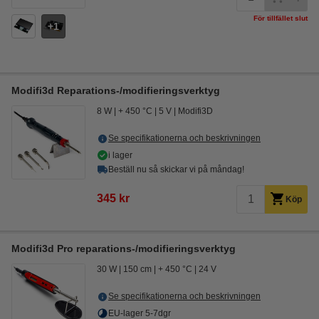
För tillfället slut
1
Modifi3d Reparations-/modifieringsverktyg
8 W
+ 450 °C
5 V
Modifi3D
Se specifikationerna och beskrivningen
i lager
Beställ nu så skickar vi på måndag!
345 kr
Köp
Modifi3d Pro reparations-/modifieringsverktyg
30 W
150 cm
+ 450 °C
24 V
Se specifikationerna och beskrivningen
EU-lager 5-7dgr