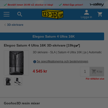
Beställ innan 16:00 så skickar vi idag!
Alltid låga priser!
Logga in
3D-skrivare
Elegoo Saturn 4 Ultra 16K
Elegoo Saturn 4 Ultra 16K 3D-skrivare [19kg✔️]
3D skrivare - SLA
Saturn 4 Ultra 16K
ja
Automatic
Se specifikationerna och beskrivningen
4 545 kr
Köp
För tillfället slut
Goofoo3D resin mixer