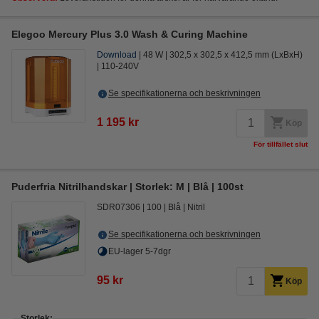
Elegoo Mercury Plus 3.0 Wash & Curing Machine
Download
48 W
302,5 x 302,5 x 412,5 mm (LxBxH)
110-240V
Se specifikationerna och beskrivningen
1 195 kr
Köp
För tillfället slut
Puderfria Nitrilhandskar | Storlek: M | Blå | 100st
SDR07306
100
Blå
Nitril
Se specifikationerna och beskrivningen
EU-lager 5-7dgr
95 kr
Köp
Storlek: