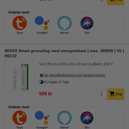
Arbetar med
Tuya
Google*
Alexa*
Siri
WOOX Smart grenuttag med energimätare | max. 3680W | Vit |
R6132
Vit
150 cm
350 x 65 x 40 mm (LxBxH)
220 V
Se specifikationerna och beskrivningen
EU-lager 5-7dgr
509 kr
Köp
Arbetar med
Tuya
Google*
Alexa*
Siri