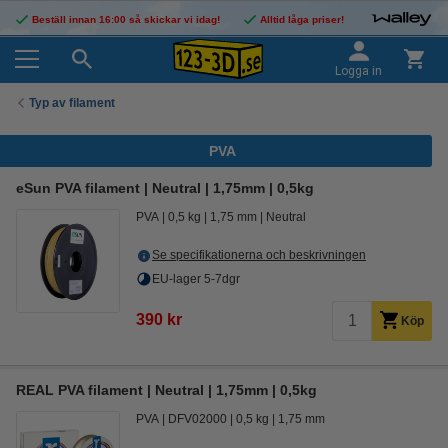
Beställ innan 16:00 så skickar vi idag!
Alltid låga priser!
Logga in
Typ av filament
PVA
eSun PVA filament | Neutral | 1,75mm | 0,5kg
PVA
0,5 kg
1,75 mm
Neutral
Se specifikationerna och beskrivningen
EU-lager 5-7dgr
390 kr
Köp
REAL PVA filament | Neutral | 1,75mm | 0,5kg
PVA
DFV02000
0,5 kg
1,75 mm