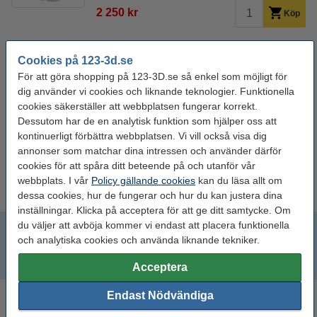
2 250 kr
Köp
Cookies på 123-3d.se
För att göra shopping på 123-3D.se så enkel som möjligt för
dig använder vi cookies och liknande teknologier. Funktionella
cookies säkerställer att webbplatsen fungerar korrekt.
Dessutom har de en analytisk funktion som hjälper oss att
kontinuerligt förbättra webbplatsen. Vi vill också visa dig
annonser som matchar dina intressen och använder därför
cookies för att spåra ditt beteende på och utanför vår
1,75 mm PVA
2,85 mm PVA
webbplats. I vår
Policy gällande cookies
kan du läsa allt om
dessa cookies, hur de fungerar och hur du kan justera dina
inställningar. Klicka på acceptera för att ge ditt samtycke. Om
du väljer att avböja kommer vi endast att placera funktionella
1,75 mm PVA
och analytiska cookies och använda liknande tekniker.
2,85 mm PVA
Acceptera
Endast Nödvändiga