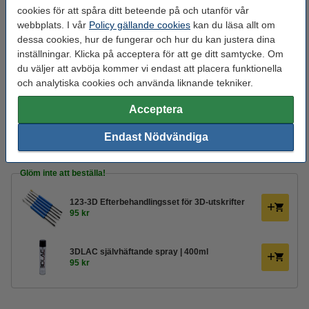
Produktkod:
DHM00171
cookies för att spåra ditt beteende på och utanför vår
webbplats. I vår
Policy gällande cookies
kan du läsa allt om
dessa cookies, hur de fungerar och hur du kan justera dina
Tips!
inställningar. Klicka på acceptera för att ge ditt samtycke. Om
du väljer att avböja kommer vi endast att placera funktionella
SUNLU FilaDryer S2 Drybox
och analytiska cookies och använda liknande tekniker.
595 kr
Acceptera
Polymaker PolyBox™ Edition II Filament
Drybox
Endast Nödvändiga
780 kr
Glöm inte att beställa!
123-3D Efterbehandlingsset för 3D-utskrifter
95 kr
3DLAC självhäftande spray | 400ml
95 kr