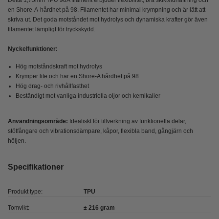
Detta 1,75mm TPU 98A filament erbjuder flexibilitet, bra skiktvidhäftning och
en Shore-A-hårdhet på 98. Filamentet har minimal krympning och är lätt att
skriva ut. Det goda motståndet mot hydrolys och dynamiska krafter gör även
filamentet lämpligt för tryckskydd.
Nyckelfunktioner:
Hög motståndskraft mot hydrolys
Krymper lite och har en Shore-A hårdhet på 98
Hög drag- och rivhållfasthet
Beständigt mot vanliga industriella oljor och kemikalier
Användningsområde:
Idealiskt för tillverkning av funktionella delar,
stötfångare och vibrationsdämpare, kåpor, flexibla band, gångjärn och
höljen.
Specifikationer
Produkt type:
TPU
Tomvikt:
± 216 gram