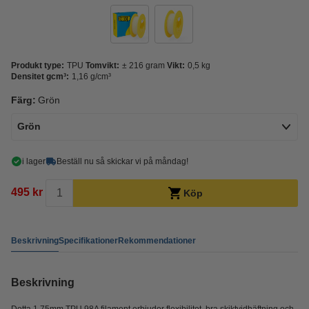
Produkt type:
TPU
Tomvikt:
± 216 gram
Vikt:
0,5 kg
Densitet gcm³:
1,16 g/cm³
Färg:
Grön
Grön
i lager
Beställ nu så skickar vi på måndag!
495 kr
Köp
Beskrivning
Specifikationer
Rekommendationer
Beskrivning