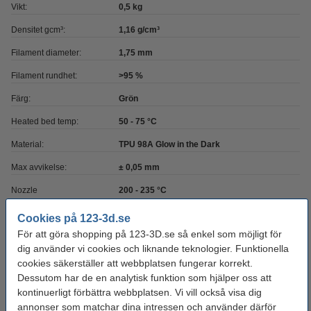
Vikt:
0,5 kg
Densitet gcm³:
1,16 g/cm³
Filament diameter:
1,75 mm
Filament rundhet:
>95 %
Färg:
Grön
Heated bed temp:
50 - 75 °C
Material:
TPU 98A Glow in the Dark
Max avvikelse:
± 0,05 mm
Nozzle
200 - 235 °C
temperaturområde:
Cookies på 123-3d.se
Spolens bredd:
6,8 cm
För att göra shopping på 123-3D.se så enkel som möjligt för
dig använder vi cookies och liknande teknologier. Funktionella
Spolens inre diameter:
Ø 5,2 cm
cookies säkerställer att webbplatsen fungerar korrekt.
Spolens ytterdiameter:
Ø 20,0 cm
Dessutom har de en analytisk funktion som hjälper oss att
kontinuerligt förbättra webbplatsen. Vi vill också visa dig
Varumärke:
123-3D
annonser som matchar dina intressen och använder därför