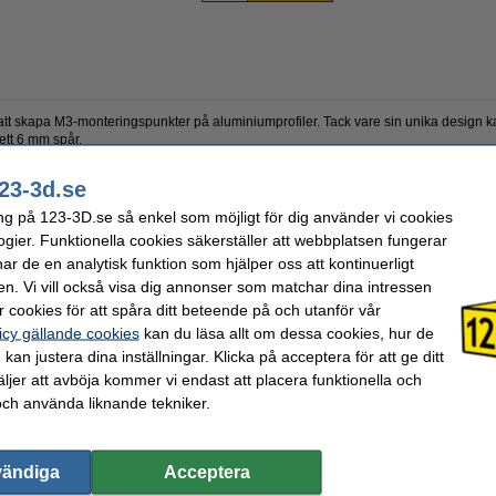
tt skapa M3-monteringspunkter på aluminiumprofiler. Tack vare sin unika design kan
 ett 6 mm spår.
23-3d.se
ng på 123-3D.se så enkel som möjligt för dig använder vi cookies
4 mm
Varumärke:
123-
9 mm
Produktkod:
DFC
ogier. Funktionella cookies säkerställer att webbplatsen fungerar
M3
r de en analytisk funktion som hjälper oss att kontinuerligt
en. Vi vill också visa dig annonser som matchar dina intressen
 cookies för att spåra ditt beteende på och utanför vår
valde ofta även dessa produkter!
icy gällande cookies
kan du läsa allt om dessa cookies, hur de
kan justera dina inställningar. Klicka på acceptera för att ge ditt
jer att avböja kommer vi endast att placera funktionella och
och använda liknande tekniker.
vändiga
Acceptera
123-3D Glidmutter M4 för aluminiumprofil
123-3D Glidmutter M5 för aluminiumprofil
123
20x20 | 20st
20x20 | 20st