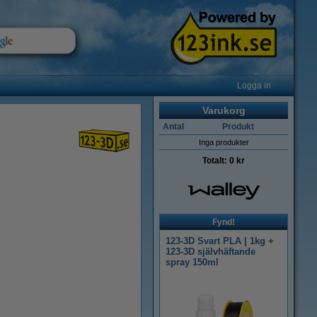
Logga in
Varukorg
Antal
Produkt
Inga produkter
Totalt:
0 kr
Fynd!
123-3D Svart PLA | 1kg +
123-3D självhäftande
spray 150ml