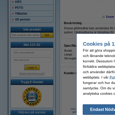
ABS
PETG
Tillbehör
Zoom
3D-pennor
Beskrivning
Dessa glidmuttrar kan användas för a
Sök produkt
spåret. Glidmuttrarna är lämpliga för
Sök
Cookies på 1
Mitt 123-3D
Specifikationer
För att göra shoppi
Bredd:
Längd:
och liknande teknol
Skruvgänga:
korrekt. Dessutom ha
förbättra webbplats
och använder därför
Kunder som gjort ett liknande köp 
Glömt ditt lösenord?
webbplats. I vår
Pol
Trygg E-Handel
fungerar och hur du 
samtycke. Om du väl
analytiska cookies 
Endast Nöd
123-3D Metallskruvförsänkt huvud
galvaniserat | M3 x 8mm | 50st
Följ oss på sociala