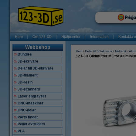
Hem
Om 123-3D
Hjälpcenter
Information
Kontakta 
Webbshop
Hem
Delar till 3D-skrivare
Mekanik
Alumi
Bundles
123-3D Glidmutter M3 för aluminium
3D-skrivare
Delar till 3D-skrivare
3D-filament
3D-resin
3D-scanners
Laser engravers
CNC-maskiner
CNC-delar
Parts finder
Pellet extruders
PLA