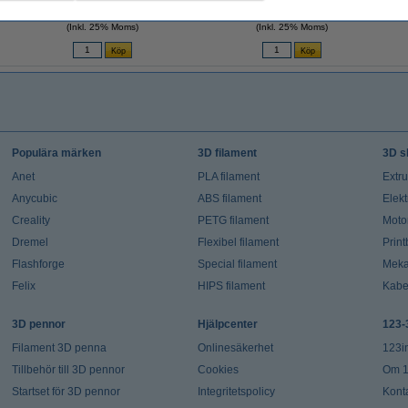
50 kr
45 kr
(Inkl. 25% Moms)
(Inkl. 25% Moms)
Populära märken
3D filament
3D s
Anet
PLA filament
Extr
Anycubic
ABS filament
Elekt
Creality
PETG filament
Moto
Dremel
Flexibel filament
Prin
Flashforge
Special filament
Meka
Felix
HIPS filament
Kabe
3D pennor
Hjälpcenter
123-
Filament 3D penna
Onlinesäkerhet
123i
Tillbehör till 3D pennor
Cookies
Om 1
Startset för 3D pennor
Integritetspolicy
Kont