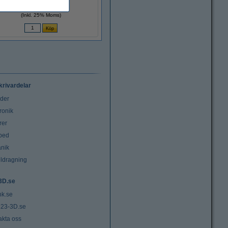
175 kr
(Inkl. 25% Moms)
krivardelar
uder
ronik
rer
tbed
nik
ldragning
3D.se
nk.se
23-3D.se
akta oss