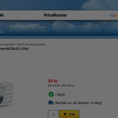
oss
niumprofiler
20x20 Aluminiumprofiler
profil 20x20 | 20st
45 kr
36 kr Exkl. 25% Moms
i lager
Beställ nu så skickar vi idag!
Köp