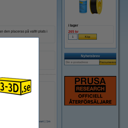
i lager
 den placeras på valfri plats i
265 kr
Nyhetsbrev
3D
00031
-3D Aluminiumprofil 20x20 | svart | 1m