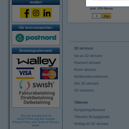
medier!
30 kr
(Inkl. 25% Moms)
Vår leveranspartner:
3D skrivare
Betalningsalternativ
Val av 3D skrivare
Filament skrivare
Resin skrivare
Multifunktionsskrivare
Alla 3D skrivare
3D scanners
Tillbehör
Rengöringsfilament
This site is protected by
Tillbehör till byggplatta
reCAPTCHA and the Google
Privacy Policy
and
Terms of Service
Verktyg till 3D skrivare
apply.