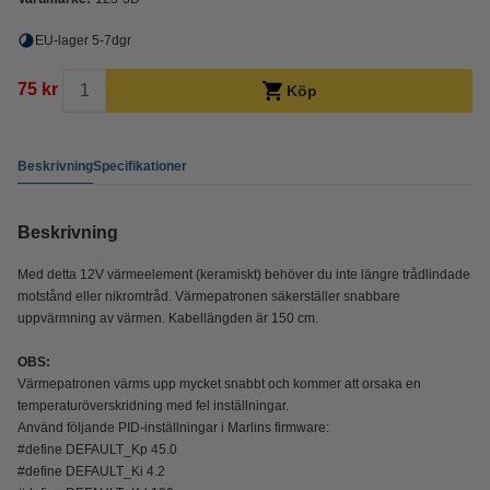
EU-lager 5-7dgr
75 kr
Köp
Beskrivning
Specifikationer
Beskrivning
Med detta 12V värmeelement (keramiskt) behöver du inte längre trådlindade
motstånd eller nikromtråd. Värmepatronen säkerställer snabbare
uppvärmning av värmen. Kabellängden är 150 cm.
OBS:
Värmepatronen värms upp mycket snabbt och kommer att orsaka en
temperaturöverskridning med fel inställningar.
Använd följande PID-inställningar i Marlins firmware:
#define DEFAULT_Kp 45.0
#define DEFAULT_Ki 4.2