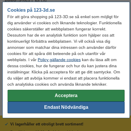
#define DEFAULT_Kd 120
Cookies på 123-3d.se
Klicka
här
för mer information om justeringen (länken är extern).
För att göra shopping på 123-3D.se så enkel som möjligt för
dig använder vi cookies och liknande teknologier. Funktionella
Specifikationer
cookies säkerställer att webbplatsen fungerar korrekt.
Dessutom har de en analytisk funktion som hjälper oss att
kontinuerligt förbättra webbplatsen. Vi vill också visa dig
Effektvärde:
40 W
annonser som matchar dina intressen och använder därför
Kabellängd:
150 cm
cookies för att spåra ditt beteende på och utanför vår
webbplats. I vår
Policy gällande cookies
kan du läsa allt om
Spänning:
12 V
dessa cookies, hur de fungerar och hur du kan justera dina
inställningar. Klicka på acceptera för att ge ditt samtycke. Om
Varumärke:
123-3D
du väljer att avböja kommer vi endast att placera funktionella
Produktkod:
DTH00007
och analytiska cookies och använda liknande tekniker.
Acceptera
Endast Nödvändiga
Vi lagerhåller ett otroligt brett sortiment!