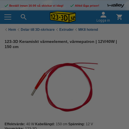
Beställ innan 16:00 så skickar vi idag!
Alltid låga priser!
Logga in
Hem
Delar till 3D-skrivare
Extruder
MK8 hotend
123-3D Keramiskt värmeelement, värmepatron | 12V/40W |
150 cm
Effektvärde:
40 W
Kabellängd:
150 cm
Spänning:
12 V
Varumärke:
123-3D