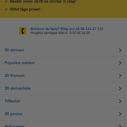
Beställ innan 16:00 så skickar vi idag!
Alltid låga priser!
Behöver du hjälp? Ring oss på 08-124 47 123
Helgfria vardagar från kl. 9:00 till 16:00
3D skrivare
Populära märken
3D filament
3D skrivardelar
Tillbehör
3D pennor
Hjälpcenter