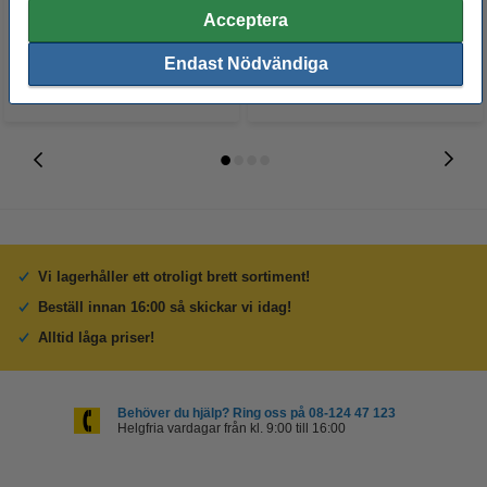
35 kr
95 kr
Acceptera
Inkl. 25% Moms
Inkl. 25% Moms
Endast Nödvändiga
Vi lagerhåller ett otroligt brett sortiment!
Beställ innan 16:00 så skickar vi idag!
Alltid låga priser!
Behöver du hjälp? Ring oss på 08-124 47 123
Helgfria vardagar från kl. 9:00 till 16:00