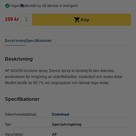
i lager
Beställ nu så skickar vi imorgon!
109 kr
Köp
Beskrivning
Specifikationer
Beskrivning
AF ISO250 isoclene spray. Denna spray är lämplig till den tekniska
användaren för rengöring av utskriftsbäddar, moderkort och andra delar.
Medlet består av 99,7% ren isopropanol och lämnar inga rester.
Specifikationer
Säkerhetsdatablad:
Download
Typ:
Specialrengöring
Varumärke:
AF