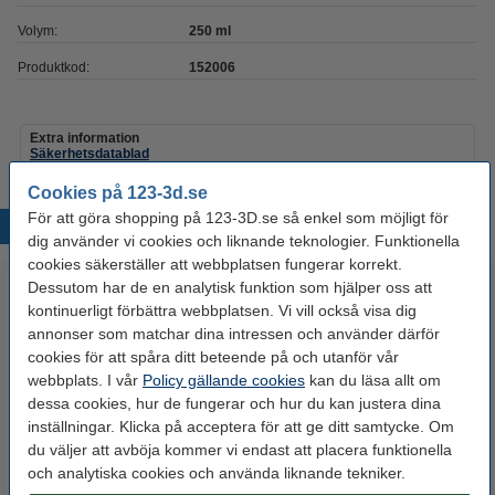
Volym:
250 ml
Produktkod:
152006
Extra information
Säkerhetsdatablad
Cookies på 123-3d.se
För att göra shopping på 123-3D.se så enkel som möjligt för
Populära produkter
dig använder vi cookies och liknande teknologier. Funktionella
cookies säkerställer att webbplatsen fungerar korrekt.
Dessutom har de en analytisk funktion som hjälper oss att
kontinuerligt förbättra webbplatsen. Vi vill också visa dig
annonser som matchar dina intressen och använder därför
cookies för att spåra ditt beteende på och utanför vår
webbplats. I vår
Policy gällande cookies
kan du läsa allt om
dessa cookies, hur de fungerar och hur du kan justera dina
inställningar. Klicka på acceptera för att ge ditt samtycke. Om
123-3D Hotend
123-3D Efterbehandlingsset för
du väljer att avböja kommer vi endast att placera funktionella
rengöringsborste | Koppar
3D-utskrifter
och analytiska cookies och använda liknande tekniker.