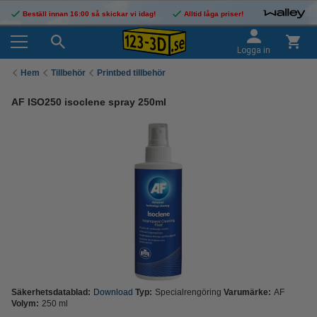
Beställ innan 16:00 så skickar vi idag!
Alltid låga priser!
Logga in
Hem
Tillbehör
Printbed tillbehör
AF ISO250 isoclene spray 250ml
Säkerhetsdatablad:
Download
Typ:
Specialrengöring
Varumärke:
AF
Volym:
250 ml