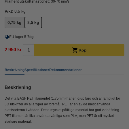
Filament utskriftshastighet:
30-70 mm/s
Vikt:
8,5 kg
0,75 kg
8,5 kg
EU-lager 5-7dgr
2 950 kr
Köp
Beskrivning
Specifikationer
Rekommendationer
Beskrivning
Det vita BASF PET filamentet (1,75mm) har en djup färg och är lämpligt för
3D utskrifter av alla typer av föremål. PET är en av de mest använda
plastsorterna i världen. Detta mycket pålitliga material har god vidhäftning.
PET filament är lika användarvänliga som PLA, men PET är ett mycket
starkare material.