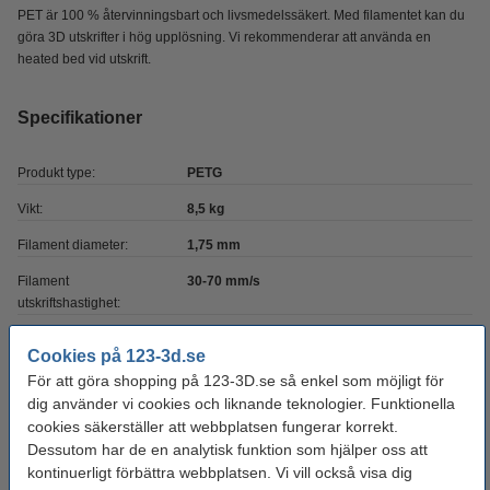
PET är 100 % återvinningsbart och livsmedelssäkert. Med filamentet kan du
göra 3D utskrifter i hög upplösning. Vi rekommenderar att använda en
heated bed vid utskrift.
Specifikationer
Produkt type:
PETG
Vikt:
8,5 kg
Filament diameter:
1,75 mm
Filament
30-70 mm/s
utskriftshastighet:
Färg:
Vit
Cookies på 123-3d.se
Heated bed temp:
60 - 80 °C
För att göra shopping på 123-3D.se så enkel som möjligt för
dig använder vi cookies och liknande teknologier. Funktionella
Material:
PET
cookies säkerställer att webbplatsen fungerar korrekt.
Nozzle
220 - 260 °C
Dessutom har de en analytisk funktion som hjälper oss att
temperaturområde:
kontinuerligt förbättra webbplatsen. Vi vill också visa dig