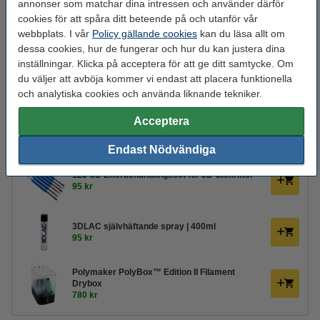
annonser som matchar dina intressen och använder därför
Spolens bredd:
17,0 cm
cookies för att spåra ditt beteende på och utanför vår
webbplats. I vår
Policy gällande cookies
kan du läsa allt om
Spolens inre diameter:
Ø 3,5 cm
dessa cookies, hur de fungerar och hur du kan justera dina
Spolens ytterdiameter:
Ø 37,0 cm
inställningar. Klicka på acceptera för att ge ditt samtycke. Om
du väljer att avböja kommer vi endast att placera funktionella
Varumärke:
BASF
och analytiska cookies och använda liknande tekniker.
Produktkod:
DFB00073
Acceptera
Glöm inte att beställa!
Endast Nödvändiga
123-3D Efterbehandlingsset för 3D-utskrifter
95 kr
3DLAC självhäftande spray | 400ml
95 kr
Polymaker PolyBox™ Edition II Filament
Drybox
780 kr