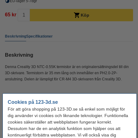
EU-lager 5-7dgr
65 kr
Köp
Beskrivning
Specifikationer
Beskrivning
Denna Creality 3D NTC-0.55K termistor är en originalersättningsdel till din
3D-skrivare. Termistorn är 35 mm lång och innehåller en PH2.0-2P-
anslutning. Delen är lämpligt för CR-M4 3D-skrivaren från Creality 3D.
Specifikationer
Cookies på 123-3d.se
För att göra shopping på 123-3D.se så enkel som möjligt för
Varumärke:
Creality 3D
dig använder vi cookies och liknande teknologier. Funktionella
Vikt:
0,001 kg
cookies säkerställer att webbplatsen fungerar korrekt.
Dessutom har de en analytisk funktion som hjälper oss att
Produktkod:
DAR01393
kontinuerligt förbättra webbplatsen. Vi vill också visa dig