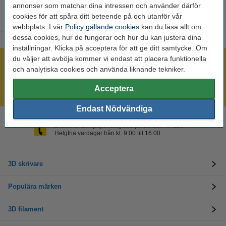
annonser som matchar dina intressen och använder därför
cookies för att spåra ditt beteende på och utanför vår
webbplats. I vår
Policy gällande cookies
kan du läsa allt om
dessa cookies, hur de fungerar och hur du kan justera dina
inställningar. Klicka på acceptera för att ge ditt samtycke. Om
du väljer att avböja kommer vi endast att placera funktionella
Vi lagerhåller ett otroligt brett sortiment!
och analytiska cookies och använda liknande tekniker.
Beställ innan 16:00 så skickar vi idag!
Acceptera
Alltid låga priser!
Endast Nödvändiga
Behöver du hjälp? Ring oss på 08-124 47 123
Helgfria vardagar från kl. 9:00 till 16:00
3D skrivare
Populära märken
3D filament