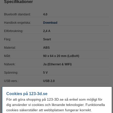
Specifikationer
Bluetooth standard:
4.0
Handbok engelska:
Download
Elförbrukning:
2,4 A
Färg:
Svart
Material:
ABS
Mått:
90 x 64 x 20 mm (LxBxH)
Nätverk:
Ja (Ethernet & WiFi)
Spänning:
5 V
USB vers.:
USB 2.0
Varumärke:
Creality 3D
Cookies på 123-3d.se
Produktkod:
DAR01274
För att göra shopping på 123-3D.se så enkel som möjligt för
dig använder vi cookies och liknande teknologier. Funktionella
cookies säkerställer att webbplatsen fungerar korrekt.
Glöm inte att beställa!