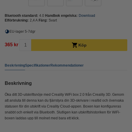
Bluetooth standard:
4.0
Handbok engelska:
Download
Elförbrukning:
2,4 A
Färg:
Svart
EU-lager 5-7dgr
365 kr
Köp
Beskrivning
Specifikationer
Rekommendationer
Beskrivning
Öka ditt 3D-utskriftsnöje med Creality WiFi box 2.0 från Creality 3D. Genom
att ansluta till denna kan du fjärrstyra din 3D-skrivare i realtid och övervaka
statusen för din utskrift via Creality Cloud-appen. Boxen kan konfigureras
snabbt och enkelt via Bluetooth. Slutligen kan utskriftshistoriken för WiFi-
boxen laddas upp till molnet med bara ett klick.