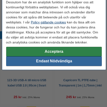
Dessutom har de en analytisk funktion som hjälper oss att
kontinuerligt förbättra webbplatsen. Vi vill också visa dig
123-3D USB-A till micro USB kabel USB 2.0 |
95cm | Svart
annonser som matchar dina intressen och använder därför
25 kr
cookies för att spåra ditt beteende på och utanför vår
webbplats. I vår
Policy gällande cookies
kan du läsa allt om
dessa cookies, hur de fungerar och hur du kan justera dina
inställningar. Klicka på acceptera för att ge ditt samtycke. Om
Populära produkter
du väljer att avböja kommer vi endast att placera funktionella
och analytiska cookies och använda liknande tekniker.
Acceptera
Endast Nödvändiga
123-3D USB-A till micro USB
Capricorn TL PTFE-tube |
kabel USB 2.0 | 95cm | Svart
Transparent | 1m | 1,75mm | inkl
PTFE Cutter
25 kr
245 kr
Inkl. 25% Moms
Inkl. 25% Moms