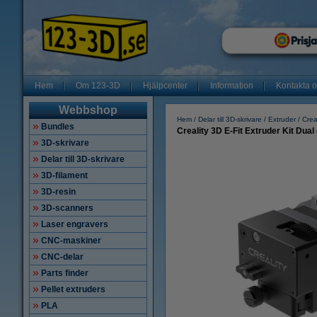
Hem
Om 123-3D
Hjälpcenter
Information
Kontakta 
Webbshop
Hem
Delar till 3D-skrivare
Extruder
Crea
Bundles
Creality 3D E-Fit Extruder Kit Dual
3D-skrivare
Delar till 3D-skrivare
3D-filament
3D-resin
3D-scanners
Laser engravers
CNC-maskiner
CNC-delar
Parts finder
Pellet extruders
PLA