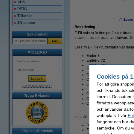
ABS
PETG
Tillbehör
Zoom
3D-pennor
Beskrivning
E-Fit-satsen är den perfekta extrude
Sök produkt
bowden- och direct drive skrivare. S
Sök
Creality E-Fit-extrudersatsen är lämp
Mitt 123-3D
Ender-3
Ender-3 V2
Ender-3 Pro
Ender-3 S
CR-10S
Cookies på 1
CR-10
För att göra shoppi
CR-10 S5
Glömt ditt lösenord?
CR-10 S4
och liknande teknol
CR-10 Mini
Trygg E-Handel
korrekt. Dessutom ha
CR-20
förbättra webbplats
CR-20 Pro
och använder därför
webbplats. I vår
Pol
Innehåll i paketet:
fungerar och hur du 
Bakplatta
samtycke. Om du väl
Fläktadapterplatta
Följ oss på sociala