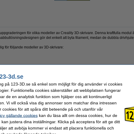
ruppgraderingen för olika modeller av Creality 3D-skrivare. Denna kraftfulla modul
nabbutlösningsdesignen gör det enkelt att byta filament, medan de dubbla drivhjule
lig för följande modeller av 3D-skrivare:
23-3d.se
ng på 123-3D.se så enkel som möjligt för dig använder vi cookies
ogier. Funktionella cookies säkerställer att webbplatsen fungerar
r de en analytisk funktion som hjälper oss att kontinuerligt
en. Vi vill också visa dig annonser som matchar dina intressen
 cookies för att spåra ditt beteende på och utanför vår
icy gällande cookies
kan du läsa allt om dessa cookies, hur de
kan justera dina inställningar. Klicka på acceptera för att ge ditt
jer att avböja kommer vi endast att placera funktionella och