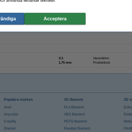
och använda liknande tekniker.
vändiga
Acceptera
3:1
Varumärke:
1,75 mm
Produktkod:
Populära märken
3D filament
3D s
Anet
PLA filament
Extr
Anycubic
ABS filament
Elekt
Creality
PETG filament
Moto
Dremel
Flexibel filament
Prin