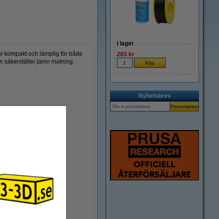
i lager
 är kompakt och lämplig för både
265 kr
n säkerställer jämn matning.
Nyhetsbrev