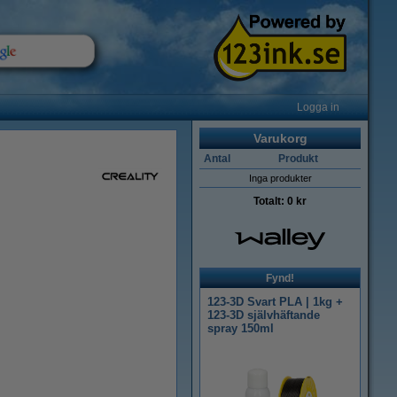
Logga in
Varukorg
Antal
Produkt
Inga produkter
Totalt:
0 kr
Fynd!
123-3D Svart PLA | 1kg +
123-3D självhäftande
spray 150ml