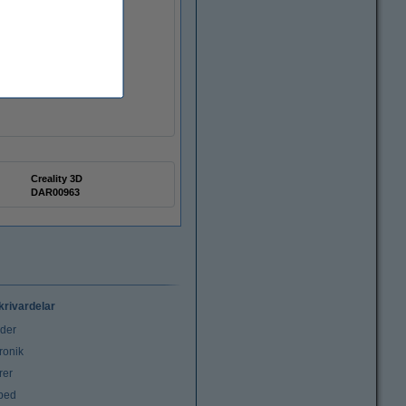
Creality 3D
DAR00963
krivardelar
uder
ronik
rer
tbed