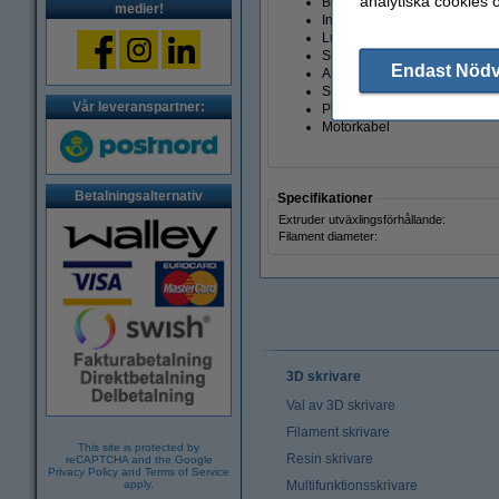
analytiska cookies 
Buntband
medier!
Insexnycklar
Luftpassage
Skruvar
Endast Nöd
Anslutning
Silikonkudde
Vår leveranspartner:
PTFE-rör
Motorkabel
Betalningsalternativ
Specifikationer
Extruder utväxlingsförhållande:
Filament diameter:
3D skrivare
Val av 3D skrivare
Filament skrivare
This site is protected by
Resin skrivare
reCAPTCHA and the Google
Privacy Policy
and
Terms of Service
apply.
Multifunktionsskrivare