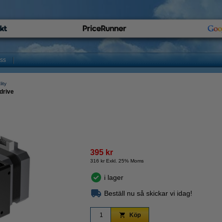
oss
lity
 drive
395 kr
316 kr Exkl. 25% Moms
i lager
Beställ nu så skickar vi idag!
Köp