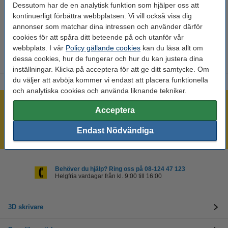
Dessutom har de en analytisk funktion som hjälper oss att
Varumärke:
Creality 3D
kontinuerligt förbättra webbplatsen. Vi vill också visa dig
annonser som matchar dina intressen och använder därför
Produktkod:
DAR01268
cookies för att spåra ditt beteende på och utanför vår
webbplats. I vår
Policy gällande cookies
kan du läsa allt om
dessa cookies, hur de fungerar och hur du kan justera dina
inställningar. Klicka på acceptera för att ge ditt samtycke. Om
du väljer att avböja kommer vi endast att placera funktionella
och analytiska cookies och använda liknande tekniker.
Vi lagerhåller ett otroligt brett sortiment!
Acceptera
Beställ innan 16:00 så skickar vi idag!
Endast Nödvändiga
Alltid låga priser!
Behöver du hjälp? Ring oss på 08-124 47 123
Helgfria vardagar från kl. 9:00 till 16:00
3D skrivare