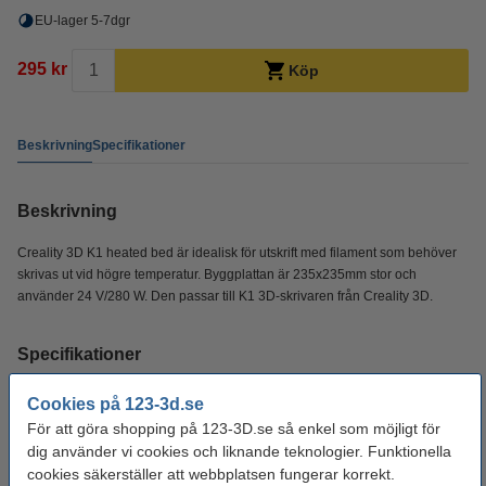
EU-lager 5-7dgr
295 kr
Köp
Beskrivning
Specifikationer
Beskrivning
Creality 3D K1 heated bed är idealisk för utskrift med filament som behöver
skrivas ut vid högre temperatur. Byggplattan är 235x235mm stor och
använder 24 V/280 W. Den passar till K1 3D-skrivaren från Creality 3D.
Specifikationer
Cookies på 123-3d.se
Effektvärde:
280 W
För att göra shopping på 123-3D.se så enkel som möjligt för
Mått:
235 x 235 mm (LxB)
dig använder vi cookies och liknande teknologier. Funktionella
cookies säkerställer att webbplatsen fungerar korrekt.
Spänning:
24 V