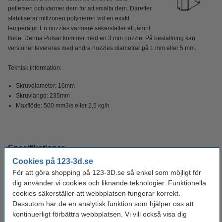
pelletsen och värmer dem för att smälta dem. Därefter
stabiliserar mittzonen polymeren vid en exakt
temperatur. En nozzles värmare säkerställer ett jämnt
flöde. Denna Pulsar kommer med en 3 mm nozzle. På beställning kan
versioner levereras med andra nozzles diametrar på 1 mm eller 5 mm.
Teknisk information:
Skruvdiameter: 16mm
Skruvlängd: 235mm
Maxflöde: 500 mm3/s eller 2,5 kg/h
Specifikationer
Cookies på 123-3d.se
För att göra shopping på 123-3D.se så enkel som möjligt för
Effektvärde:
1.100 W
dig använder vi cookies och liknande teknologier. Funktionella
Max rpm:
100 rpm
cookies säkerställer att webbplatsen fungerar korrekt.
Dessutom har de en analytisk funktion som hjälper oss att
Maximal temperatur:
500 °C
kontinuerligt förbättra webbplatsen. Vi vill också visa dig