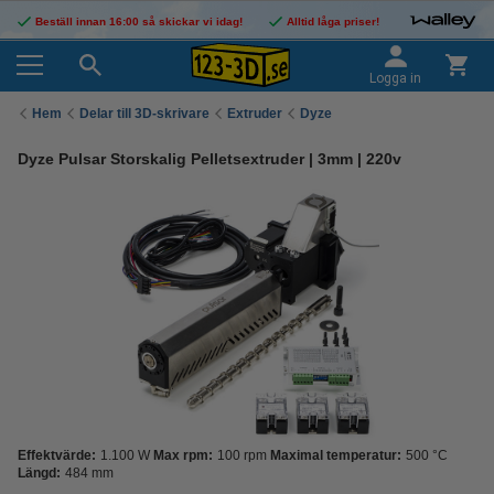
Beställ innan 16:00 så skickar vi idag!
Alltid låga priser!
Logga in
Hem
Delar till 3D-skrivare
Extruder
Dyze
Dyze Pulsar Storskalig Pelletsextruder | 3mm | 220v
Effektvärde:
1.100 W
Max rpm:
100 rpm
Maximal temperatur:
500 °C
Längd:
484 mm