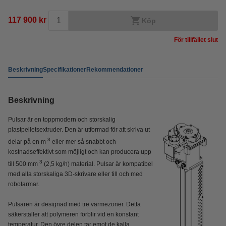
117 900 kr
Köp
För tillfället slut
Beskrivning
Specifikationer
Rekommendationer
Beskrivning
Pulsar är en toppmodern och storskalig
plastpelletsextruder. Den är utformad för att skriva ut
3
delar på en m
eller mer så snabbt och
kostnadseffektivt som möjligt och kan producera upp
3
till 500 mm
(2,5 kg/h) material. Pulsar är kompatibel
med alla storskaliga 3D-skrivare eller till och med
robotarmar.
Pulsaren är designad med tre värmezoner. Detta
säkerställer att polymeren förblir vid en konstant
temperatur. Den övre delen tar emot de kalla