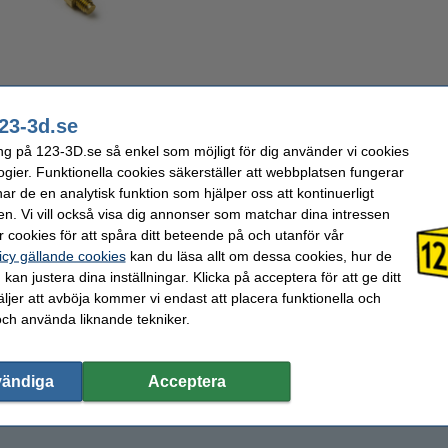
ra noggranna temperaturmätningar upp till 500°C!
23-3d.se
 en M5-gänga för enkel fastsättning av din Dyze hot end. Kabeln är försedd med sv
ng på 123-3D.se så enkel som möjligt för dig använder vi cookies
°C är motståndet 5,2 MΩ och vid 400°C är det 250 Ω.
ogier. Funktionella cookies säkerställer att webbplatsen fungerar
nnan du börjar med denna termistor.
r de en analytisk funktion som hjälper oss att kontinuerligt
en. Vi vill också visa dig annonser som matchar dina intressen
 cookies för att spåra ditt beteende på och utanför vår
icy gällande cookies
kan du läsa allt om dessa cookies, hur de
kan justera dina inställningar. Klicka på acceptera för att ge ditt
+/- 10 cm
Varumärke:
Dyz
500 °C
Produktkod:
DY
jer att avböja kommer vi endast att placera funktionella och
och använda liknande tekniker.
vändiga
Acceptera