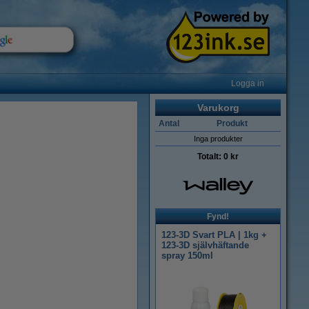
Logga in
Varukorg
Antal
Produkt
Inga produkter
Totalt:
0 kr
Fynd!
123-3D Svart PLA | 1kg +
123-3D självhäftande
spray 150ml