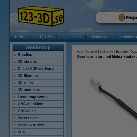
Hem
Om 123-3D
Hjälpcenter
Information
Kontakta 
Webbshop
Hem
Delar till 3D-skrivare
Extruder
Dyz
Bundles
Dyze termistor med Molex-kontakt
3D-skrivare
Delar till 3D-skrivare
3D-filament
3D-resin
3D-scanners
Laser engravers
CNC-maskiner
CNC-delar
Parts finder
Pellet extruders
PLA