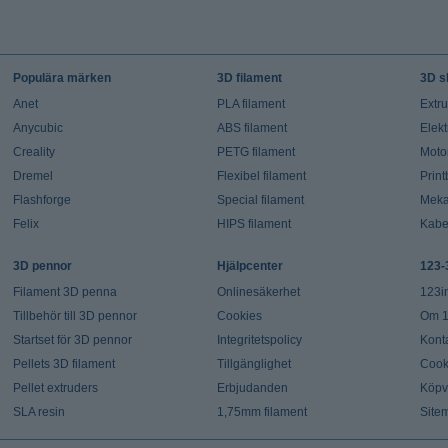
Populära märken
3D filament
3D s
Anet
PLA filament
Extr
Anycubic
ABS filament
Elekt
Creality
PETG filament
Moto
Dremel
Flexibel filament
Prin
Flashforge
Special filament
Meka
Felix
HIPS filament
Kabe
3D pennor
Hjälpcenter
123-
Filament 3D penna
Onlinesäkerhet
123i
Tillbehör till 3D pennor
Cookies
Om 1
Startset för 3D pennor
Integritetspolicy
Kont
Pellets 3D filament
Tillgänglighet
Cook
Pellet extruders
Erbjudanden
Köpvi
SLA resin
1,75mm filament
Site