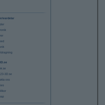
krivardelar
uder
ronik
rer
tbed
nik
ldragning
3D.se
nk.se
23-3D.se
akta oss
ies
llkor
map