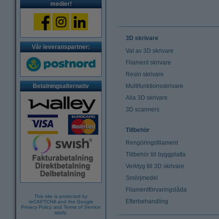
medier!
3D skrivare
Vår leveranspartner:
Val av 3D skrivare
Filament skrivare
Resin skrivare
Betalningsalternativ
Multifunktionsskrivare
Alla 3D skrivare
3D scanners
Tillbehör
Rengöringsfilament
Tillbehör till byggplatta
Verktyg till 3D skrivare
Smörjmedel
Filamentförvaringslåda
This site is protected by
Efterbehandling
reCAPTCHA and the Google
Privacy Policy
and
Terms of Service
apply.