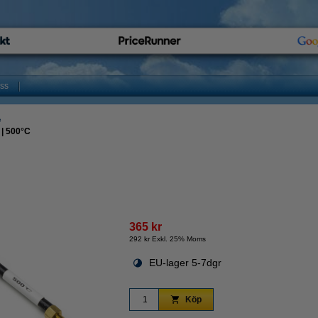
oss
e
 | 500°C
365 kr
292 kr Exkl. 25% Moms
EU-lager 5-7dgr
Köp