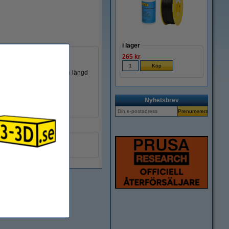
i lager
265 kr
art krympslang och har en längd
Nyhetsbrev
e Design
Z00009