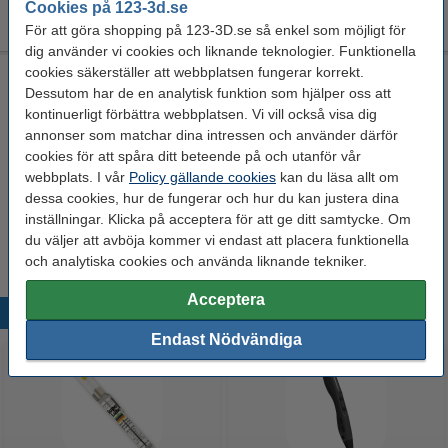
190 kr
Cookies på 123-3d.se
Köp
För att göra shopping på 123-3D.se så enkel som möjligt för
dig använder vi cookies och liknande teknologier. Funktionella
cookies säkerställer att webbplatsen fungerar korrekt.
Westcott Skärmatta | Blå | 300x220mm | A4
Dessutom har de en analytisk funktion som hjälper oss att
300 x 220 mm (LxB)
Westcott
221025
kontinuerligt förbättra webbplatsen. Vi vill också visa dig
annonser som matchar dina intressen och använder därför
Se specifikationerna och beskrivningen
cookies för att spåra ditt beteende på och utanför vår
i lager
webbplats. I vår
Policy gällande cookies
kan du läsa allt om
Beställ nu så skickar vi på måndag!
dessa cookies, hur de fungerar och hur du kan justera dina
inställningar. Klicka på acceptera för att ge ditt samtycke. Om
80 kr
Köp
du väljer att avböja kommer vi endast att placera funktionella
och analytiska cookies och använda liknande tekniker.
Acceptera
Populära produkter
Endast Nödvändiga