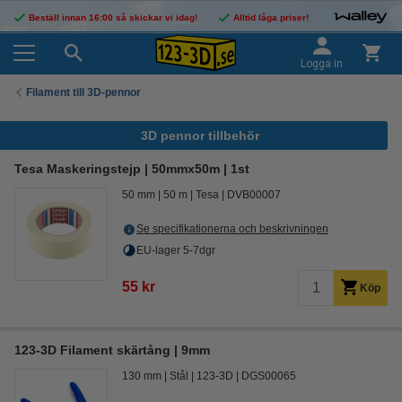
Beställ innan 16:00 så skickar vi idag!
Alltid låga priser!
Logga in
Filament till 3D-pennor
3D pennor tillbehör
Tesa Maskeringstejp | 50mmx50m | 1st
50 mm
50 m
Tesa
DVB00007
Se specifikationerna och beskrivningen
EU-lager 5-7dgr
55 kr
Köp
123-3D Filament skärtång | 9mm
130 mm
Stål
123-3D
DGS00065