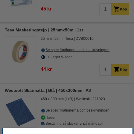
45 kr
Köp
Tesa Maskeringstejp | 25mmx50m | 1st
25 mm
50 m
Tesa
DVB00010
Se specifikationerna och beskrivningen
EU-lager 5-7dgr
44 kr
Köp
Westcott Skärmatta | Blå | 450x300mm | A3
450 x 300 mm (LxB)
Westcott
221023
Se specifikationerna och beskrivningen
i lager
Beställ nu så skickar vi på måndag!