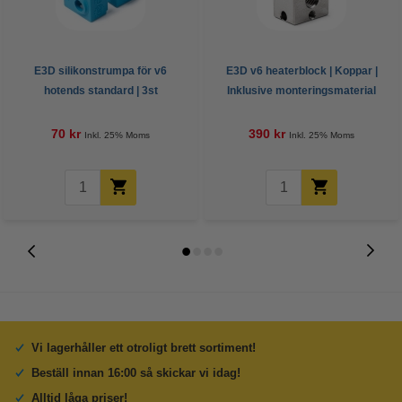
E3D silikonstrumpa för v6
E3D v6 heaterblock | Koppar |
hotends standard | 3st
Inklusive monteringsmaterial
70 kr
390 kr
Inkl. 25% Moms
Inkl. 25% Moms
Vi lagerhåller ett otroligt brett sortiment!
Beställ innan 16:00 så skickar vi idag!
Alltid låga priser!