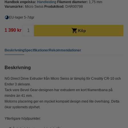
Handbok engelska:
Handleiding
Filament diameter:
1,75 mm
Varumärke:
Micro Swiss
Produktkod:
DAR00798
EU-lager 5-7dgr
1 390 kr
Köp
Beskrivning
Specifikationer
Rekommendationer
Beskrivning
NG Direct Drive Extruder från Micro Swiss är lämplig för Creality CR-10 och
Ender 3 skrivare.
Tack vare Bevel Gear-designen har extrudern en kort filamentbana på
mindre än 41 mm.
Motorns placering ger en mycket kompakt design med lite överhäng. Detta
ökar systemets styvhet.
Ytterligare höjdpunkter: