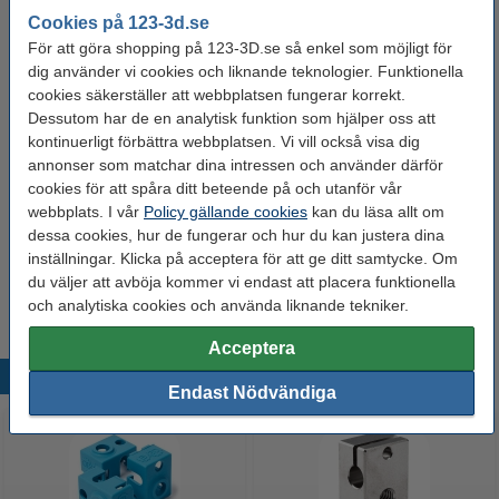
Cookies på 123-3d.se
Varumärke:
Micro Swiss
För att göra shopping på 123-3D.se så enkel som möjligt för
Produktkod:
DAR00798
dig använder vi cookies och liknande teknologier. Funktionella
cookies säkerställer att webbplatsen fungerar korrekt.
Dessutom har de en analytisk funktion som hjälper oss att
Glöm inte att beställa!
kontinuerligt förbättra webbplatsen. Vi vill också visa dig
annonser som matchar dina intressen och använder därför
Micro Swiss nozzle | mässing | MK8 | 1,75mm
filament | 0,40mm
cookies för att spåra ditt beteende på och utanför vår
210 kr
webbplats. I vår
Policy gällande cookies
kan du läsa allt om
dessa cookies, hur de fungerar och hur du kan justera dina
Micro Swiss A2 nozzle | Härdatstål | MK8 |
inställningar. Klicka på acceptera för att ge ditt samtycke. Om
1,75mm filament | 0,40mm
du väljer att avböja kommer vi endast att placera funktionella
240 kr
och analytiska cookies och använda liknande tekniker.
Acceptera
Populära produkter
Endast Nödvändiga