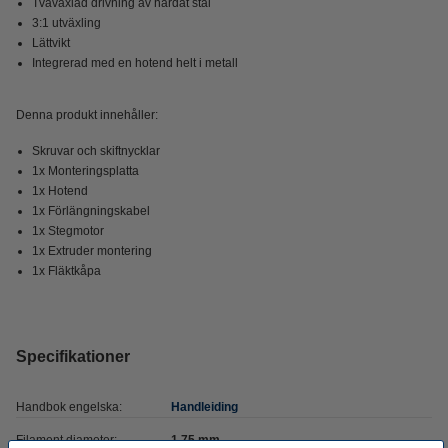
Tvåväxlad drivning av härdat stål
3:1 utväxling
Lättvikt
Integrerad med en hotend helt i metall
Denna produkt innehåller:
Skruvar och skiftnycklar
1x Monteringsplatta
1x Hotend
1x Förlängningskabel
1x Stegmotor
1x Extruder montering
1x Fläktkåpa
Specifikationer
Handbok engelska:
Handleiding
Filament diameter:
1,75 mm