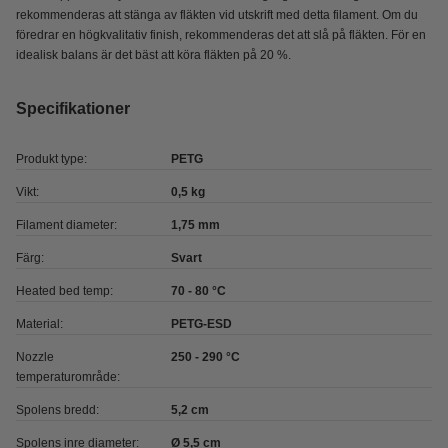
rekommenderas att stänga av fläkten vid utskrift med detta filament. Om du
föredrar en högkvalitativ finish, rekommenderas det att slå på fläkten. För en
idealisk balans är det bäst att köra fläkten på 20 %.
Specifikationer
Produkt type:
PETG
Vikt:
0,5 kg
Filament diameter:
1,75 mm
Färg:
Svart
Heated bed temp:
70 - 80 °C
Material:
PETG-ESD
Nozzle
250 - 290 °C
temperaturområde:
Spolens bredd:
5,2 cm
Spolens inre diameter:
Ø 5,5 cm