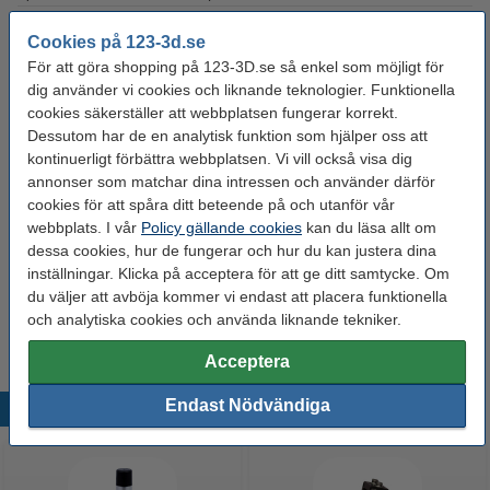
Spolens ytterdiameter:
Ø 20,0 cm
Cookies på 123-3d.se
För att göra shopping på 123-3D.se så enkel som möjligt för
Varumärke:
Polymaker
dig använder vi cookies och liknande teknologier. Funktionella
Produktkod:
DFP14549
cookies säkerställer att webbplatsen fungerar korrekt.
Dessutom har de en analytisk funktion som hjälper oss att
kontinuerligt förbättra webbplatsen. Vi vill också visa dig
Glöm inte att beställa!
annonser som matchar dina intressen och använder därför
cookies för att spåra ditt beteende på och utanför vår
123-3D Efterbehandlingsset för 3D-utskrifter
webbplats. I vår
Policy gällande cookies
kan du läsa allt om
95 kr
dessa cookies, hur de fungerar och hur du kan justera dina
inställningar. Klicka på acceptera för att ge ditt samtycke. Om
3DLAC självhäftande spray | 400ml
du väljer att avböja kommer vi endast att placera funktionella
95 kr
och analytiska cookies och använda liknande tekniker.
Acceptera
Endast Nödvändiga
Populära produkter