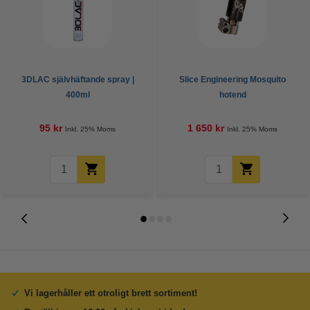
3DLAC självhäftande spray |
Slice Engineering Mosquito
400ml
hotend
95 kr
1 650 kr
Inkl. 25% Moms
Inkl. 25% Moms
Vi lagerhåller ett otroligt brett sortiment!