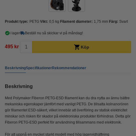
Produkt type:
PETG
Vikt:
0,5 kg
Filament diameter:
1,75 mm
Färg:
Svart
i lager
Beställ nu så skickar vi på måndag!
495 kr
Köp
Beskrivning
Specifikationer
Rekommendationer
Beskrivning
Med Polymaker Fiberon PETG-ESD filament kan du dra nytta av ännu bättre
mekaniska egenskaper jämfört med vanligt PETG. De tillsatta kolnanorören
gör filamentet ESD-säkert, vilket innebär att överföring av statisk elektricitet
minskar och risken för skador på elektroniska produkter förhindras. Detta gör
Fiberon PETG-ESD perfekt för användning tillsammans med elektronik.
För att uppnå en mycket starkt modell med hög lagervidhäftning