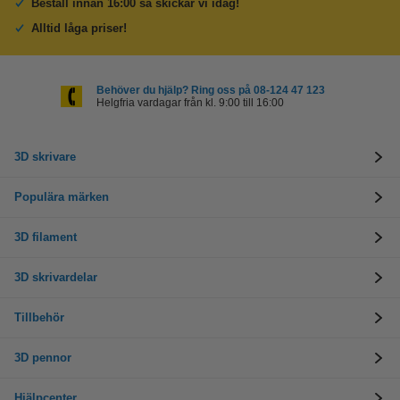
Beställ innan 16:00 så skickar vi idag!
Alltid låga priser!
Behöver du hjälp? Ring oss på 08-124 47 123
Helgfria vardagar från kl. 9:00 till 16:00
3D skrivare
Populära märken
3D filament
3D skrivardelar
Tillbehör
3D pennor
Hjälpcenter