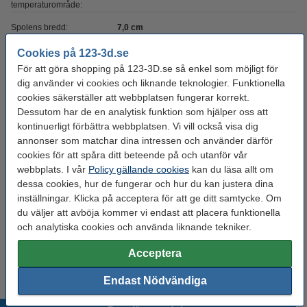
temperaturområde:
Spolens bredd:
7,0 cm
Spolens inre diameter:
Ø 5,6 cm
Cookies på 123-3d.se
För att göra shopping på 123-3D.se så enkel som möjligt för
Spolens ytterdiameter:
Ø 20,0 cm
dig använder vi cookies och liknande teknologier. Funktionella
Varumärke:
REAL
cookies säkerställer att webbplatsen fungerar korrekt.
Dessutom har de en analytisk funktion som hjälper oss att
Produktkod:
DFP02340
kontinuerligt förbättra webbplatsen. Vi vill också visa dig
annonser som matchar dina intressen och använder därför
cookies för att spåra ditt beteende på och utanför vår
Glöm inte att beställa!
webbplats. I vår
Policy gällande cookies
kan du läsa allt om
dessa cookies, hur de fungerar och hur du kan justera dina
123-3D Efterbehandlingsset för 3D-utskrifter
95 kr
inställningar. Klicka på acceptera för att ge ditt samtycke. Om
du väljer att avböja kommer vi endast att placera funktionella
och analytiska cookies och använda liknande tekniker.
3DLAC självhäftande spray | 400ml
95 kr
Acceptera
Endast Nödvändiga