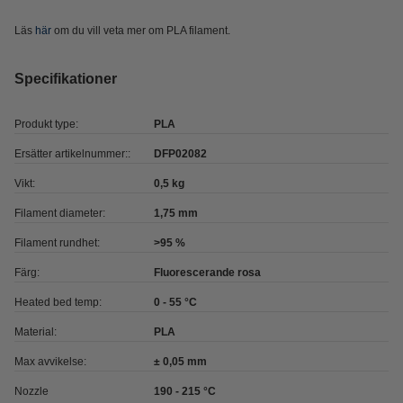
Läs
här
om du vill veta mer om PLA filament.
Specifikationer
Produkt type:
PLA
Ersätter artikelnummer::
DFP02082
Vikt:
0,5 kg
Filament diameter:
1,75 mm
Filament rundhet:
>95 %
Färg:
Fluorescerande rosa
Heated bed temp:
0 - 55 °C
Material:
PLA
Max avvikelse:
± 0,05 mm
Nozzle
190 - 215 °C