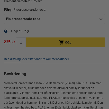
Filament diameter:
1,75 mm
Färg:
Fluorescerande rosa
Fluorescerande rosa
EU-lager 5-7dgr
235 kr
Köp
Beskrivning
Specifikationer
Rekommendationer
Beskrivning
Med det fluorescerande rosa PLA filamentet (1,75mm) från REAL kan man
skriva ut tillbehör, skulpturer och diverse attiraljer som lyser under en
blacklight/UV-lampa, som t.ex. på ett disko. Filamentets perfekta runda form
förhindrar stopp vid utskrifter. Med PLA kan man skriva ut objekt i valfri form,
där även detaljer kommer till sin rätt. Det är ett hårt och blankt material. Den
kräver ingen heated bed. PLA är en miljövänlig bioplast som kan återvinnas.