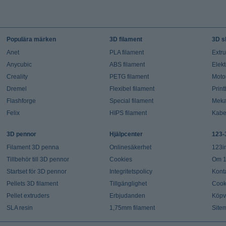
Populära märken
3D filament
3D s
Anet
PLA filament
Extr
Anycubic
ABS filament
Elekt
Creality
PETG filament
Moto
Dremel
Flexibel filament
Prin
Flashforge
Special filament
Meka
Felix
HIPS filament
Kabe
3D pennor
Hjälpcenter
123-
Filament 3D penna
Onlinesäkerhet
123i
Tillbehör till 3D pennor
Cookies
Om 1
Startset för 3D pennor
Integritetspolicy
Kont
Pellets 3D filament
Tillgänglighet
Cook
Pellet extruders
Erbjudanden
Köpvi
SLA resin
1,75mm filament
Site