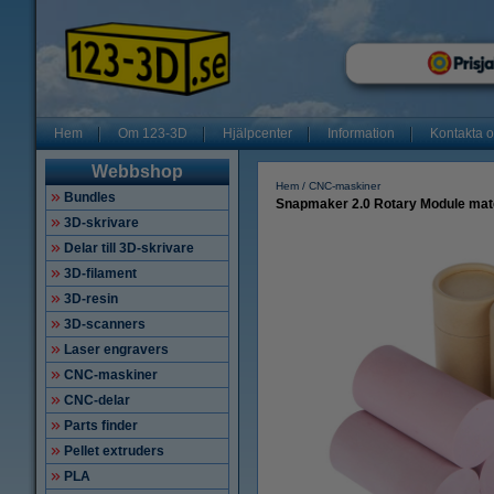
Hem
Om 123-3D
Hjälpcenter
Information
Kontakta 
Webbshop
Hem
CNC-maskiner
Bundles
Snapmaker 2.0 Rotary Module mate
3D-skrivare
Delar till 3D-skrivare
3D-filament
3D-resin
3D-scanners
Laser engravers
CNC-maskiner
CNC-delar
Parts finder
Pellet extruders
PLA