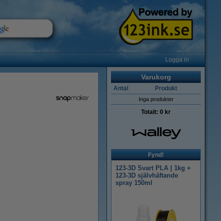
Logga in
Varukorg
Antal
Produkt
Inga produkter
Totalt:
0 kr
Fynd!
123-3D Svart PLA | 1kg +
123-3D självhäftande
spray 150ml