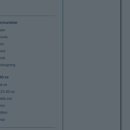
krivardelar
uder
ronik
rer
tbed
nik
ldragning
3D.se
nk.se
23-3D.se
akta oss
ies
llkor
map