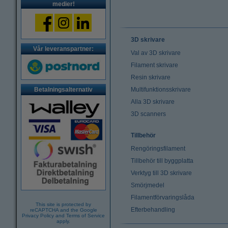
medier!
3D skrivare
Vår leveranspartner:
Val av 3D skrivare
Filament skrivare
Resin skrivare
Betalningsalternativ
Multifunktionsskrivare
Alla 3D skrivare
3D scanners
Tillbehör
Rengöringsfilament
Tillbehör till byggplatta
Verktyg till 3D skrivare
Smörjmedel
Filamentförvaringslåda
This site is protected by
Efterbehandling
reCAPTCHA and the Google
Privacy Policy
and
Terms of Service
apply.