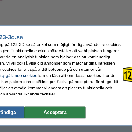
l bundle innehåller 3 epoxistavar 70 mm långa och 35mm i diameter och 3 kraftcy
23-3d.se
ock (75mm utan lock) och 40mm diameter. Paketet är lämpligt för Snapmaker 2.0
ng på 123-3D.se så enkel som möjligt för dig använder vi cookies
ogier. Funktionella cookies säkerställer att webbplatsen fungerar
r de en analytisk funktion som hjälper oss att kontinuerligt
35 mm
Varumärke:
Snapmak
en. Vi vill också visa dig annonser som matchar dina intressen
Epoxy
Produktkod:
DAR0061
70 mm
 cookies för att spåra ditt beteende på och utanför vår
icy gällande cookies
kan du läsa allt om dessa cookies, hur de
kan justera dina inställningar. Klicka på acceptera för att ge ditt
jer att avböja kommer vi endast att placera funktionella och
och använda liknande tekniker.
vändiga
Acceptera