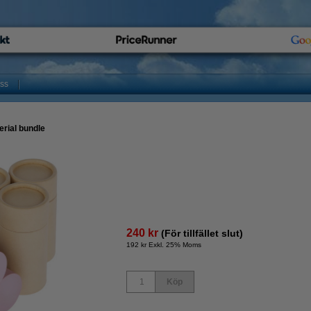
oss
rial bundle
240 kr
(För tillfället slut)
192 kr Exkl. 25% Moms
Köp