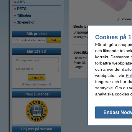
ABS
PETG
Tillbehör
Zoom
3D-pennor
Beskrivning
Snapmaker 2.0 Rotary Module materia
Sök produkt
Cookies på 1
lasergravering av 85mm långa med l
Sök
För att göra shoppi
och liknande teknol
Mitt 123-3D
Specifikationer
korrekt. Dessutom ha
Diameter:
förbättra webbplats
Material:
Längd:
och använder därför
webbplats. I vår
Pol
fungerar och hur du 
Glömt ditt lösenord?
samtycke. Om du väl
analytiska cookies 
Trygg E-Handel
Endast Nöd
Följ oss på sociala