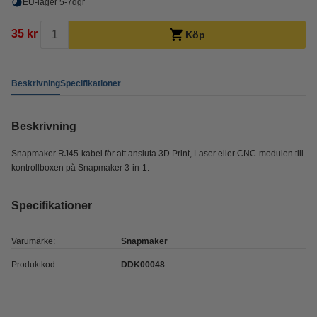
EU-lager 5-7dgr
35 kr
Köp
Beskrivning
Specifikationer
Beskrivning
Snapmaker RJ45-kabel för att ansluta 3D Print, Laser eller CNC-modulen till
kontrollboxen på Snapmaker 3-in-1.
Specifikationer
Varumärke:
Snapmaker
Produktkod:
DDK00048