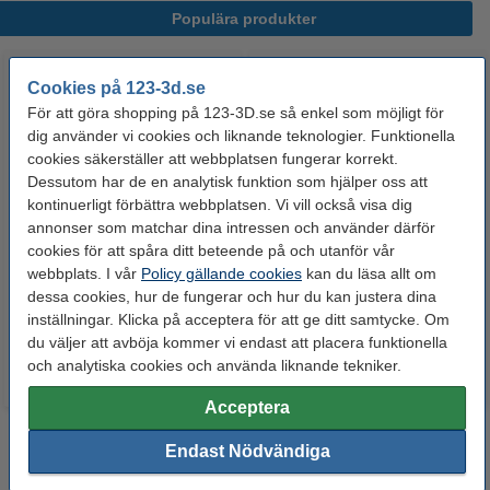
Populära produkter
Cookies på 123-3d.se
För att göra shopping på 123-3D.se så enkel som möjligt för
dig använder vi cookies och liknande teknologier. Funktionella
cookies säkerställer att webbplatsen fungerar korrekt.
Dessutom har de en analytisk funktion som hjälper oss att
kontinuerligt förbättra webbplatsen. Vi vill också visa dig
Snapmaker Thermistor
Snapmaker MDF-plattor |
annonser som matchar dina intressen och använder därför
cookies för att spåra ditt beteende på och utanför vår
80x80x3mm | 10st
webbplats. I vår
Policy gällande cookies
kan du läsa allt om
dessa cookies, hur de fungerar och hur du kan justera dina
75 kr
115 kr
Inkl. 25% Moms
Inkl. 25% Moms
inställningar. Klicka på acceptera för att ge ditt samtycke. Om
du väljer att avböja kommer vi endast att placera funktionella
och analytiska cookies och använda liknande tekniker.
Acceptera
Endast Nödvändiga