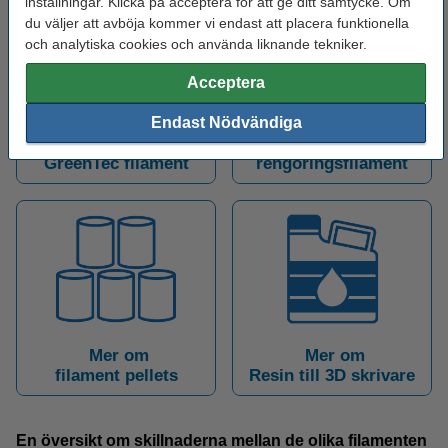
inställningar. Klicka på acceptera för att ge ditt samtycke. Om
du väljer att avböja kommer vi endast att placera funktionella
och analytiska cookies och använda liknande tekniker.
Acceptera
Endast Nödvändiga
Mer om
Mer om
GreenTec filament
rengöringsfilament
Mer om
Mer om
filament pellets
Resin till 3D skrivare
En översikt om skillnaderna mellan de olika filamenten