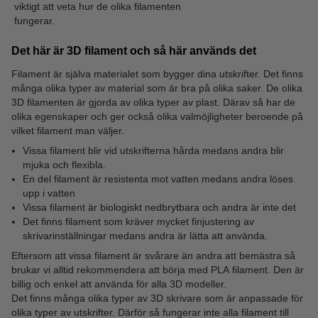
viktigt att veta hur de olika filamenten
fungerar.
Det här är 3D filament och så här används det
Filament är själva materialet som bygger dina utskrifter. Det finns
många olika typer av material som är bra på olika saker. De olika
3D filamenten är gjorda av olika typer av plast. Därav så har de
olika egenskaper och ger också olika valmöjligheter beroende på
vilket filament man väljer.
Vissa filament blir vid utskrifterna hårda medans andra blir
mjuka och flexibla.
En del filament är resistenta mot vatten medans andra löses
upp i vatten
Vissa filament är biologiskt nedbrytbara och andra är inte det
Det finns filament som kräver mycket finjustering av
skrivarinställningar medans andra är lätta att använda.
Eftersom att vissa filament är svårare än andra att bemästra så
brukar vi alltid rekommendera att börja med PLA filament. Den är
billig och enkel att använda för alla 3D modeller.
Det finns många olika typer av 3D skrivare som är anpassade för
olika typer av utskrifter. Därför så fungerar inte alla filament till