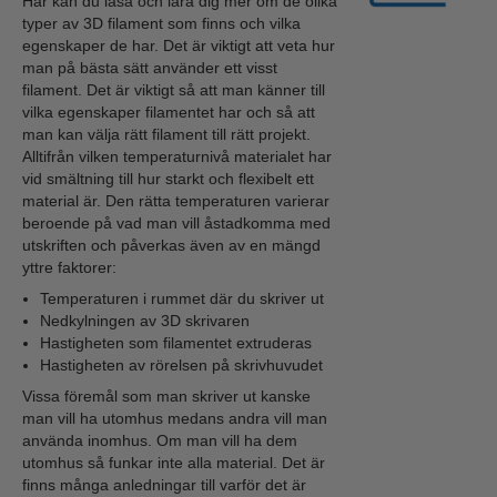
Här kan du läsa och lära dig mer om de olika
typer av 3D filament som finns och vilka
egenskaper de har. Det är viktigt att veta hur
man på bästa sätt använder ett visst
filament. Det är viktigt så att man känner till
vilka egenskaper filamentet har och så att
man kan välja rätt filament till rätt projekt.
Alltifrån vilken temperaturnivå materialet har
vid smältning till hur starkt och flexibelt ett
material är. Den rätta temperaturen varierar
beroende på vad man vill åstadkomma med
utskriften och påverkas även av en mängd
yttre faktorer:
Temperaturen i rummet där du skriver ut
Nedkylningen av 3D skrivaren
Hastigheten som filamentet extruderas
Hastigheten av rörelsen på skrivhuvudet
Vissa föremål som man skriver ut kanske
man vill ha utomhus medans andra vill man
använda inomhus. Om man vill ha dem
utomhus så funkar inte alla material. Det är
finns många anledningar till varför det är