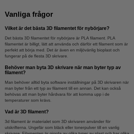
Vanliga frågor
Vilket är det bästa 3D filamentet för nybörjare?
Det bästa 3D filamentet för nybörjare är PLA filament. PLA
filamentet är billigt, lätt att använda och därför ett filament som är
perfekt att börja med. Det är även en miljövänlig bioplast och
fungerar på de flesta 3D skrivare.
Behöver man byta 3D skrivare när man byter typ av
filament?
Man behöver alltid byta software inställningar på 3D skrivaren när
man byter från ett typ av filament till en annan. Det kan också
behövas att man byter hårdvara för att komma upp i de
temperaturer som krävs.
Vad är 3D filament?
3d filament är materialet som 3D skrivaren använder för
utskrifterna. Ungefär som bläck eller tonerpulver till en vanlig
skrivare. Filamenten är gjorda av olika typer av plast och har olika