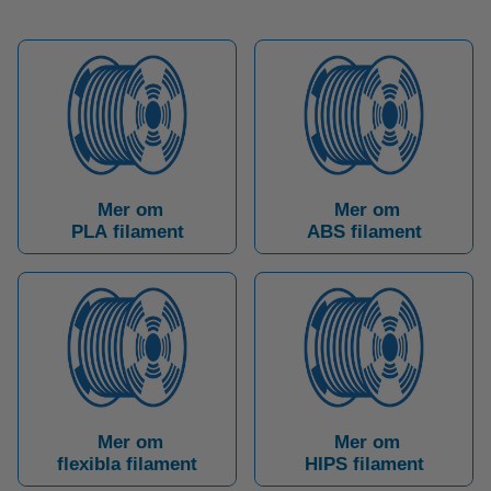
Mer om
Mer om
PLA filament
ABS filament
Mer om
Mer om
flexibla filament
HIPS filament