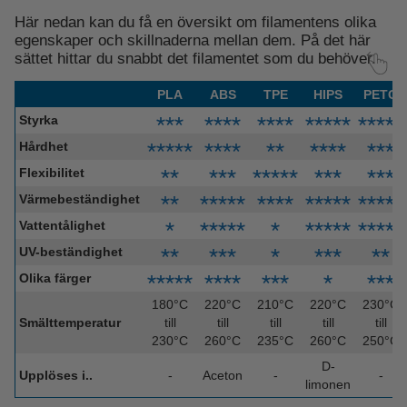
Här nedan kan du få en översikt om filamentens olika
egenskaper och skillnaderna mellan dem. På det här
sättet hittar du snabbt det filamentet som du behöver.
PLA
ABS
TPE
HIPS
PETG
⋆⋆⋆
⋆
⋆
⋆
⋆
⋆
⋆
⋆
⋆
⋆
⋆
⋆
⋆
⋆
⋆
⋆
⋆
⋆
⋆
Styrka
⋆
⋆
⋆
⋆
⋆
⋆
⋆
⋆
⋆
⋆
⋆
⋆
⋆
⋆
⋆
⋆⋆⋆
Hårdhet
⋆
⋆
⋆⋆⋆
⋆
⋆
⋆
⋆
⋆
⋆⋆⋆
⋆⋆⋆
Flexibilitet
⋆
⋆
⋆
⋆
⋆
⋆
⋆
⋆
⋆
⋆
⋆
⋆
⋆
⋆
⋆
⋆
⋆
⋆
⋆
⋆
⋆
Värmebeständighet
⋆
⋆
⋆
⋆
⋆
⋆
⋆
⋆
⋆
⋆
⋆
⋆
⋆
⋆
⋆
⋆
⋆
Vattentålighet
⋆
⋆
⋆
⋆
⋆
⋆
⋆⋆⋆
⋆
⋆
UV-beständighet
⋆
⋆
⋆
⋆
⋆
⋆
⋆
⋆
⋆
⋆⋆⋆
⋆
⋆⋆⋆
Olika färger
180°C
220°C
210°C
220°C
230°C
Smälttemperatur
till
till
till
till
till
230°C
260°C
235°C
260°C
250°C
D-
Upplöses i..
-
Aceton
-
-
limonen