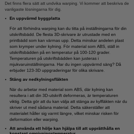
Det finns flera sätt att undvika warping. Vi kommer att beskriva de
vanligaste lösningarna för dig.
En uppvärmd byggplatta
För att förhindra warping kan du titta på inställningarna för din
utskriftsbädd. De flesta 3D-skrivare är utrustade med en
printbädd som kan värmas upp. Detta minskar andelen plast
som krymper under kylning. För material som ABS, ställ in
utskriftsbädden på en temperatur på 100-120 grader.
Temperaturen på utskriftsbädden kan justeras i
mjukvaruinställningarna. Har du ingen uppvärmd säng? Då
erbjuder 123-3D uppgraderingar för olika skrivare.
Stäng av nedkylningsfläkten
När du arbetar med material som ABS, där kylning kan
resultera i att din 3D-utskrift deformeras, är temperaturen
viktig. Detta gör att du kan välja att stänga av kylfläkten när du
skriver ut med sådana material. Detta säkerställer att
materialet håller sig varmt längre, vilket minskar risken för
deformation eller warping.
Att använda ett hölje kan hjälpa till att upprätthålla en
konstant omgivningstemperatur