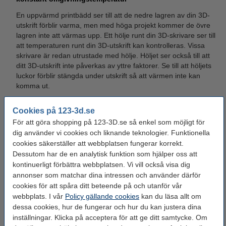
En uppvärmd printbädd ser till att de nedre lagren av din 3D-
utskrift förblir varma, men med höga projekt kommer de övre
lagren inte att värmas upp. Ett hölje runt din 3D-skrivare ser till
att temperaturen runt din 3D-utskrift kan kontrolleras. Vissa
skrivare är redan utrustade med hölje. Höljet ser också till att
ditt 3D-utskrift inte påverkas av yttre faktorer. Se till att höljets
luckor förblir stängda under utskrift så att värmen inte kan
komma ut.
Brims och rafts
Cookies på 123-3d.se
Om ovanstående lösningar inte hjälper kan du prova att använda
För att göra shopping på 123-3D.se så enkel som möjligt för
en brim eller raft för att undvika warping problemet.
dig använder vi cookies och liknande teknologier. Funktionella
cookies säkerställer att webbplatsen fungerar korrekt.
Brim
Dessutom har de en analytisk funktion som hjälper oss att
En brim skrivs ut runt 3D-utskriften och kan ses som grunden
kontinuerligt förbättra webbplatsen. Vi vill också visa dig
för ditt projekt. Eftersom brim är utskriven runt ditt objekt
annonser som matchar dina intressen och använder därför
kommer den här delen att krullas (curl) och ditt projekt förblir
cookies för att spåra ditt beteende på och utanför vår
opåverkat.
webbplats. I vår
Policy gällande cookies
kan du läsa allt om
dessa cookies, hur de fungerar och hur du kan justera dina
Raft
inställningar. Klicka på acceptera för att ge ditt samtycke. Om