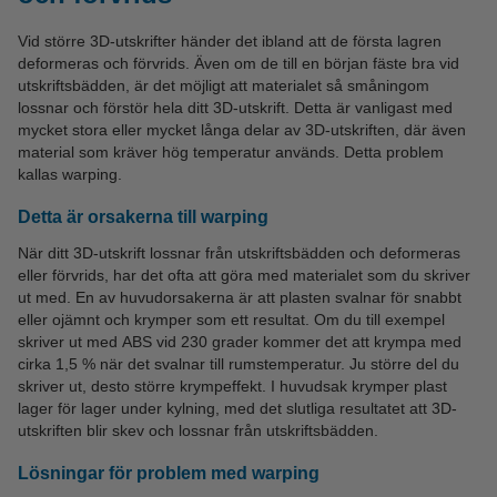
Vid större 3D-utskrifter händer det ibland att de första lagren
deformeras och förvrids. Även om de till en början fäste bra vid
utskriftsbädden, är det möjligt att materialet så småningom
lossnar och förstör hela ditt 3D-utskrift. Detta är vanligast med
mycket stora eller mycket långa delar av 3D-utskriften, där även
material som kräver hög temperatur används. Detta problem
kallas warping.
Detta är orsakerna till warping
När ditt 3D-utskrift lossnar från utskriftsbädden och deformeras
eller förvrids, har det ofta att göra med materialet som du skriver
ut med. En av huvudorsakerna är att plasten svalnar för snabbt
eller ojämnt och krymper som ett resultat. Om du till exempel
skriver ut med ABS vid 230 grader kommer det att krympa med
cirka 1,5 % när det svalnar till rumstemperatur. Ju större del du
skriver ut, desto större krympeffekt. I huvudsak krymper plast
lager för lager under kylning, med det slutliga resultatet att 3D-
utskriften blir skev och lossnar från utskriftsbädden.
Lösningar för problem med warping