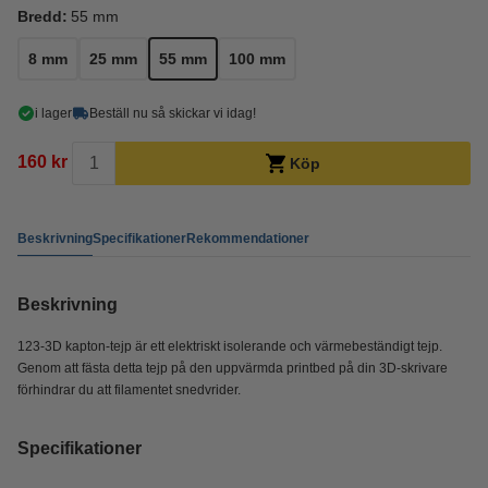
Bredd:
55 mm
8 mm
25 mm
55 mm
100 mm
i lager
Beställ nu så skickar vi idag!
160 kr
Köp
Beskrivning
Specifikationer
Rekommendationer
Beskrivning
123-3D kapton-tejp är ett elektriskt isolerande och värmebeständigt tejp.
Genom att fästa detta tejp på den uppvärmda printbed på din 3D-skrivare
förhindrar du att filamentet snedvrider.
Specifikationer