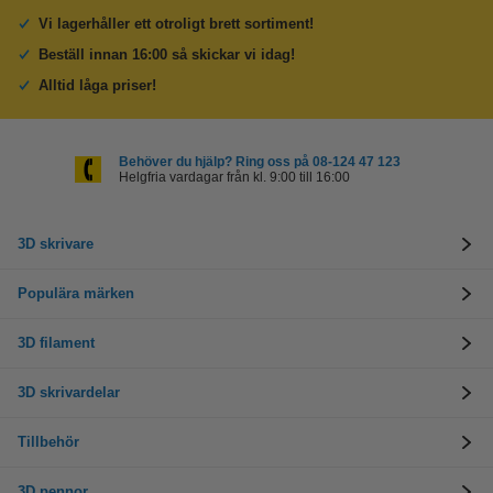
Vi lagerhåller ett otroligt brett sortiment!
Beställ innan 16:00 så skickar vi idag!
Alltid låga priser!
Behöver du hjälp? Ring oss på 08-124 47 123
Helgfria vardagar från kl. 9:00 till 16:00
3D skrivare
Populära märken
3D filament
3D skrivardelar
Tillbehör
3D pennor