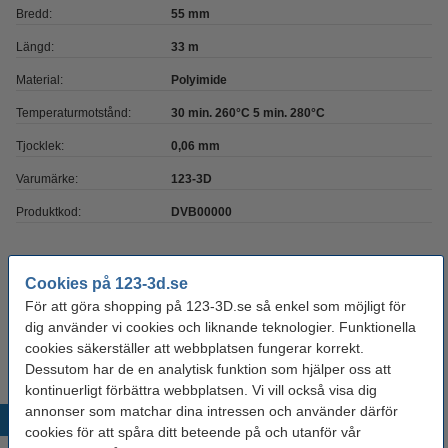
Bredd:
55 mm
Längd:
33 m
Material:
Polyimide
Temperaturmotstånd:
30 min. 260°C 5 min. 280°C
Tjocklek:
0,06 mm
Varumärke:
123-3D
Produktkod:
DVB00000
Glöm inte att beställa!
Cookies på 123-3d.se
123-3D Brytkniv med automatiskt knivbyte |
För att göra shopping på 123-3D.se så enkel som möjligt för
18mm
dig använder vi cookies och liknande teknologier. Funktionella
55 kr
cookies säkerställer att webbplatsen fungerar korrekt.
Dessutom har de en analytisk funktion som hjälper oss att
kontinuerligt förbättra webbplatsen. Vi vill också visa dig
annonser som matchar dina intressen och använder därför
Populära produkter
cookies för att spåra ditt beteende på och utanför vår