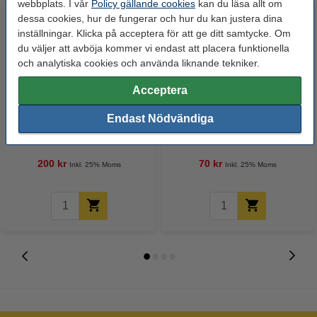
webbplats. I vår
Policy gällande cookies
kan du läsa allt om
dessa cookies, hur de fungerar och hur du kan justera dina
inställningar. Klicka på acceptera för att ge ditt samtycke. Om
du väljer att avböja kommer vi endast att placera funktionella
och analytiska cookies och använda liknande tekniker.
Acceptera
123-3D Kaptontejp | 100mm x
123-3D kapton tejp | 8mmx33m
Endast Nödvändiga
33m
200 kr
70 kr
Inkl. 25% Moms
Inkl. 25% Moms