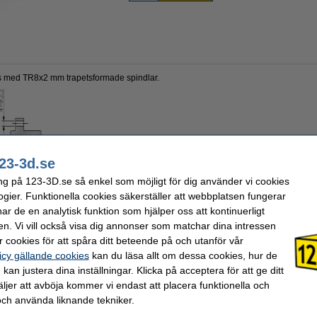
s med TR8x2 mm trapetsformade spindlar.
23-3d.se
ng på 123-3D.se så enkel som möjligt för dig använder vi cookies
ogier. Funktionella cookies säkerställer att webbplatsen fungerar
r de en analytisk funktion som hjälper oss att kontinuerligt
en. Vi vill också visa dig annonser som matchar dina intressen
2 mm / varv
Produktkod:
 cookies för att spåra ditt beteende på och utanför vår
123-3D
icy gällande cookies
kan du läsa allt om dessa cookies, hur de
kan justera dina inställningar. Klicka på acceptera för att ge ditt
jer att avböja kommer vi endast att placera funktionella och
valde ofta även dessa produkter!
och använda liknande tekniker.