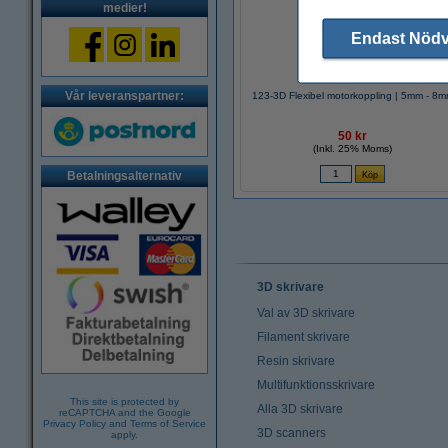
medier!
Endast Nöd
Vår leveranspartner:
123-3D Flexibel motorkoppling | 5mm - 8
50 kr
(Inkl. 25% Moms)
Betalningsalternativ
3D skrivare
Val av 3D skrivare
Filament skrivare
Resin skrivare
Multifunktionsskrivare
This site is protected by
Alla 3D skrivare
reCAPTCHA and the Google
Privacy Policy
and
Terms of Service
3D scanners
apply.