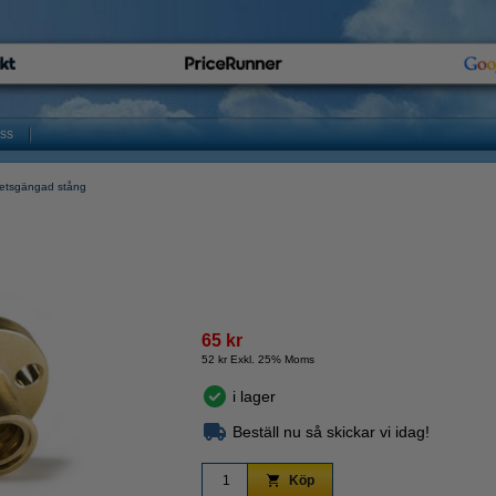
oss
etsgängad stång
65 kr
52 kr Exkl. 25% Moms
i lager
Beställ nu så skickar vi idag!
Köp