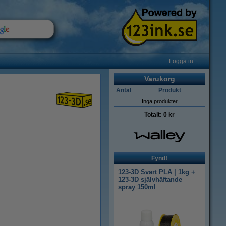
Logga in
Varukorg
Antal
Produkt
Inga produkter
Totalt:
0 kr
Fynd!
123-3D Svart PLA | 1kg +
123-3D självhäftande
spray 150ml