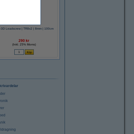
-3D Leadscrew | TR8x2 | 8mm | 100cm
290 kr
(Inkl. 25% Moms)
krivardelar
uder
ronik
rer
tbed
nik
ldragning