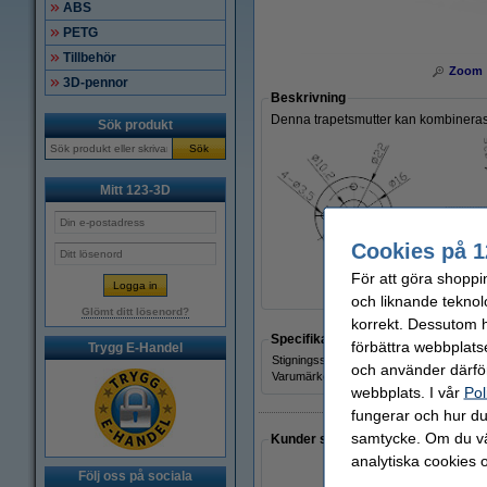
ABS
PETG
Tillbehör
Zoom
3D-pennor
Beskrivning
Denna trapetsmutter kan kombinera
Sök produkt
Sök
Mitt 123-3D
Cookies på 1
För att göra shoppi
och liknande teknol
Glömt ditt lösenord?
korrekt. Dessutom ha
Specifikationer
förbättra webbplats
Trygg E-Handel
Stigningsskruv:
och använder därför
Varumärke:
webbplats. I vår
Pol
fungerar och hur du 
samtycke. Om du väl
Kunder som gjort ett liknande köp 
analytiska cookies 
Följ oss på sociala