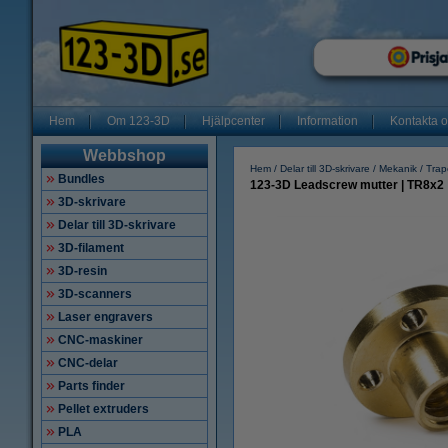
Hem
Om 123-3D
Hjälpcenter
Information
Kontakta 
Webbshop
Hem
Delar till 3D-skrivare
Mekanik
Trap
Bundles
123-3D Leadscrew mutter | TR8x2
3D-skrivare
Delar till 3D-skrivare
3D-filament
3D-resin
3D-scanners
Laser engravers
CNC-maskiner
CNC-delar
Parts finder
Pellet extruders
PLA