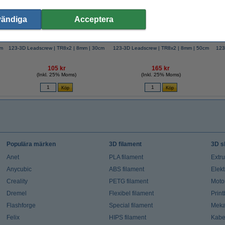
vändiga
Acceptera
mm
123-3D Leadscrew | TR8x2 | 8mm | 30cm
123-3D Leadscrew | TR8x2 | 8mm | 50cm
123
105 kr
165 kr
(Inkl. 25% Moms)
(Inkl. 25% Moms)
Populära märken
3D filament
3D s
Anet
PLA filament
Extr
Anycubic
ABS filament
Elekt
Creality
PETG filament
Moto
Dremel
Flexibel filament
Prin
Flashforge
Special filament
Meka
Felix
HIPS filament
Kabe