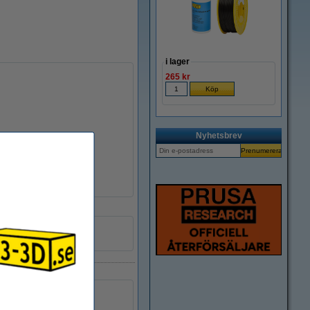
i lager
265 kr
Nyhetsbrev
DLS00005