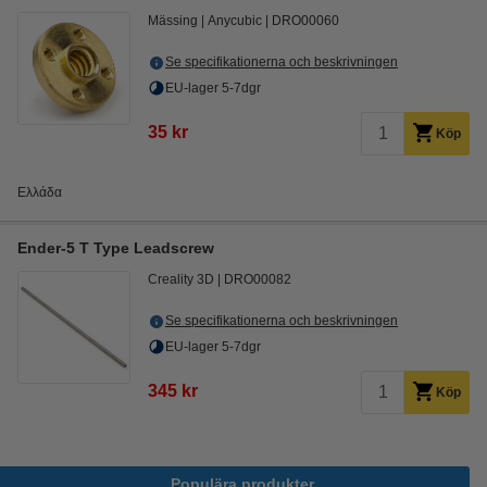
Mässing
Anycubic
DRO00060
Se specifikationerna och beskrivningen
EU-lager 5-7dgr
35 kr
Köp
Ελλάδα
Ender-5 T Type Leadscrew
Creality 3D
DRO00082
Se specifikationerna och beskrivningen
EU-lager 5-7dgr
345 kr
Köp
Populära produkter