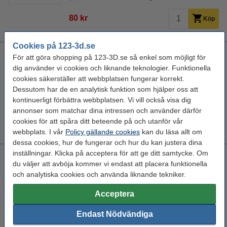
80 kr
Köp
Cookies på 123-3d.se
123-3D KFL8 lageraxelfäste | 2st
För att göra shopping på 123-3D.se så enkel som möjligt för
dig använder vi cookies och liknande teknologier. Funktionella
36,6 mm
8 mm
Aluminium
M5
cookies säkerställer att webbplatsen fungerar korrekt.
Se specifikationerna och beskrivningen
Dessutom har de en analytisk funktion som hjälper oss att
kontinuerligt förbättra webbplatsen. Vi vill också visa dig
EU-lager 5-7dgr
annonser som matchar dina intressen och använder därför
80 kr
cookies för att spåra ditt beteende på och utanför vår
Köp
webbplats. I vår
Policy gällande cookies
kan du läsa allt om
dessa cookies, hur de fungerar och hur du kan justera dina
inställningar. Klicka på acceptera för att ge ditt samtycke. Om
123-3D Flexibel motorkoppling | 5mm - 8mm
du väljer att avböja kommer vi endast att placera funktionella
5 mm
8 mm
25 mm
Aluminium
och analytiska cookies och använda liknande tekniker.
Se specifikationerna och beskrivningen
Acceptera
i lager
Beställ nu så skickar vi idag!
Endast Nödvändiga