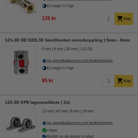
EU-lager 5-7dgr
135 kr
Köp
123-3D XB D20L30 Semiflexibel motorkoppling | 5mm - 8mm
5 mm
8 mm
30 mm
123-3D
Se specifikationerna och beskrivningen
EU-lager 5-7dgr
95 kr
Köp
123-3D KP8 lageraxelfäste | 2st
13 mm
42 mm
8 mm
29 mm
Se specifikationerna och beskrivningen
i lager
Beställ nu så skickar vi idag!