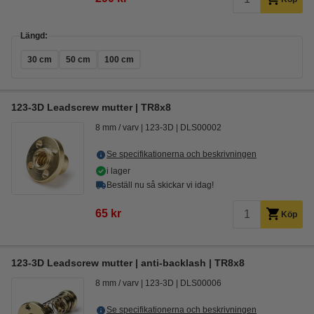
Längd:
30 cm
50 cm
100 cm
123-3D Leadscrew mutter | TR8x8
8 mm / varv
123-3D
DLS00002
Se specifikationerna och beskrivningen
i lager
Beställ nu så skickar vi idag!
65 kr
Köp
123-3D Leadscrew mutter | anti-backlash | TR8x8
8 mm / varv
123-3D
DLS00006
Se specifikationerna och beskrivningen