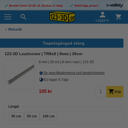
Beställ innan 16:00 så skickar vi idag!
Alltid låga priser!
Logga in
Mekanik
Trapetsgängad stång
123-3D Leadscrew | TR8x8 | 8mm | 30cm
8 mm
30 cm
8 mm / varv
123-3D
Se specifikationerna och beskrivningen
EU-lager 5-7dgr
105 kr
Köp
Längd:
30 cm
50 cm
100 cm