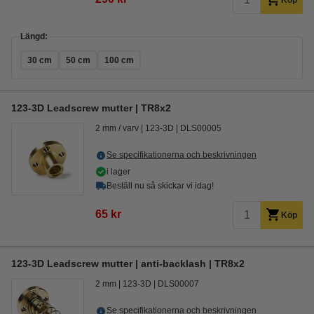
Köp
Längd:
30 cm
50 cm
100 cm
123-3D Leadscrew mutter | TR8x2
2 mm / varv
123-3D
DLS00005
Se specifikationerna och beskrivningen
i lager
Beställ nu så skickar vi idag!
65 kr
Köp
123-3D Leadscrew mutter | anti-backlash | TR8x2
2 mm
123-3D
DLS00007
Se specifikationerna och beskrivningen