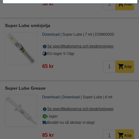
50 kr
Köp
Super Lube smörjolja
Download
Super Lube
7 ml
DSM00000
Se specifikationerna och beskrivningen
EU-lager 5-7dgr
65 kr
Köp
Super Lube Grease
Download
Download
Super Lube
6 ml
Se specifikationerna och beskrivningen
i lager
Beställ nu så skickar vi idag!
85 kr
Köp