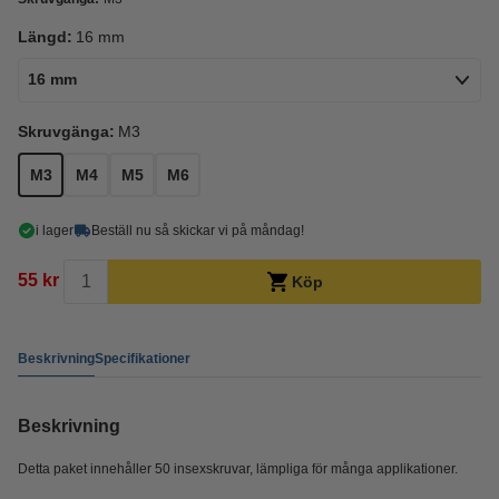
Längd:
16 mm
16 mm
Skruvgänga:
M3
M3
M4
M5
M6
i lager
Beställ nu så skickar vi på måndag!
55 kr
Köp
Beskrivning
Specifikationer
Beskrivning
Detta paket innehåller 50 insexskruvar, lämpliga för många applikationer.