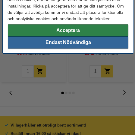
inställningar. Klicka på acceptera för att ge ditt samtycke. Om
du väljer att avböja kommer vi endast att placera funktionella
och analytiska cookies och använda liknande tekniker.
Acceptera
123-3D Metallskruv sexkant
123-3D Metallskruv sexkant
cylinderhuvud galvaniserad | M3
cylinderhuvud galvaniserad | M3
Endast Nödvändiga
x 10mm | 50st
x 12mm | 50st
50 kr
55 kr
Inkl. 25% Moms
Inkl. 25% Moms
Vi lagerhåller ett otroligt brett sortiment!
Beställ innan 16:00 så skickar vi idag!