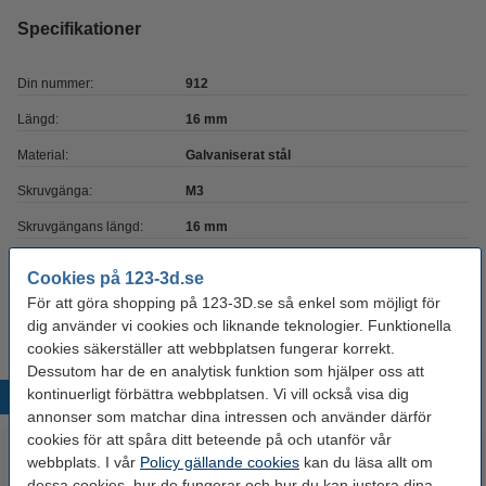
Specifikationer
Din nummer:
912
Längd:
16 mm
Material:
Galvaniserat stål
Skruvgänga:
M3
Skruvgängans längd:
16 mm
Varumärke:
123-3D
Cookies på 123-3d.se
Produktkod:
DBM00044
För att göra shopping på 123-3D.se så enkel som möjligt för
dig använder vi cookies och liknande teknologier. Funktionella
cookies säkerställer att webbplatsen fungerar korrekt.
Dessutom har de en analytisk funktion som hjälper oss att
kontinuerligt förbättra webbplatsen. Vi vill också visa dig
Populära produkter
annonser som matchar dina intressen och använder därför
cookies för att spåra ditt beteende på och utanför vår
webbplats. I vår
Policy gällande cookies
kan du läsa allt om
dessa cookies, hur de fungerar och hur du kan justera dina