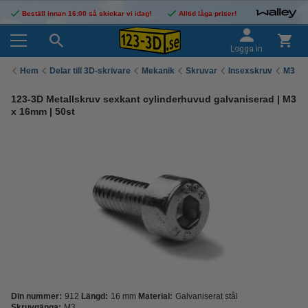
Beställ innan 16:00 så skickar vi idag!
Alltid låga priser!
Logga in
Hem
Delar till 3D-skrivare
Mekanik
Skruvar
Insexskruv
M3
123-3D Metallskruv sexkant cylinderhuvud galvaniserad | M3
x 16mm | 50st
Din nummer:
912
Längd:
16 mm
Material:
Galvaniserat stål
Skruvgänga:
M3