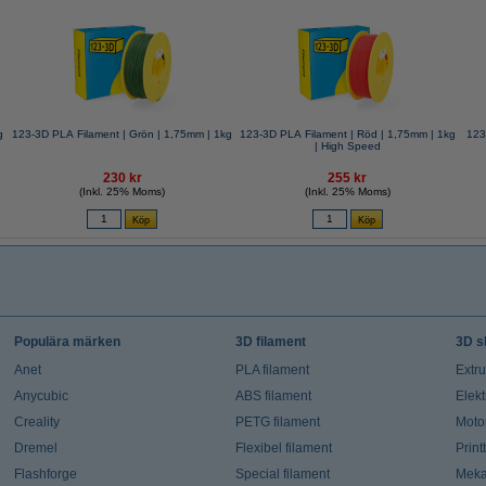
g
123-3D PLA Filament | Grön | 1,75mm | 1kg
123-3D PLA Filament | Röd | 1,75mm | 1kg
123
| High Speed
230 kr
255 kr
(Inkl. 25% Moms)
(Inkl. 25% Moms)
Populära märken
3D filament
3D s
Anet
PLA filament
Extr
Anycubic
ABS filament
Elekt
Creality
PETG filament
Moto
Dremel
Flexibel filament
Prin
Flashforge
Special filament
Meka