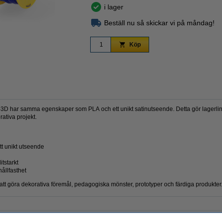
i lager
Beställ nu så skickar vi på måndag!
Zoom
Köp
3D har samma egenskaper som PLA och ett unikt satinutseende. Detta gör lagerlinje
rativa projekt.
tt unikt utseende
itstarkt
ållfasthet
r att göra dekorativa föremål, pedagogiska mönster, prototyper och färdiga produkter
PLA
Material: