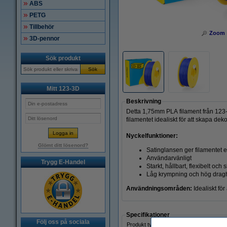
ABS
PETG
Tillbehör
Zoom
3D-pennor
Sök produkt
Sök
Mitt 123-3D
Beskrivning
Detta 1,75mm PLA filament från 123-
filamentet idealiskt för att skapa deko
Nyckelfunktioner:
Glömt ditt lösenord?
Satinglansen ger filamentet e
Användarvänligt
Trygg E-Handel
Starkt, hållbart, flexibelt och sl
Låg krympning och hög dragh
Användningsområden:
Idealiskt fö
Specifikationer
Följ oss på sociala
Produkt type: