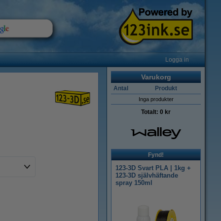
Logga in
Varukorg
Antal
Produkt
Inga produkter
Totalt:
0 kr
Fynd!
123-3D Svart PLA | 1kg +
123-3D självhäftande
spray 150ml