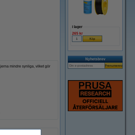
i lager
265 kr
Nyhetsbrev
rna mindre synliga, vilket gör
.
PLA satin