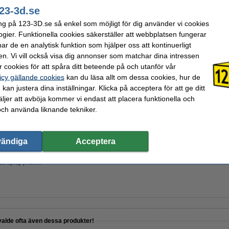
± 216 gram
Max avvikelse:
23-3d.se
DFP01139
Nozzle temperaturområde:
1 kg
Spolens bredd:
ng på 123-3D.se så enkel som möjligt för dig använder vi cookies
1,24 g/cm³
Spolens inre diameter:
ogier. Funktionella cookies säkerställer att webbplatsen fungerar
1,75 mm
Spolens ytterdiameter:
r de en analytisk funktion som hjälper oss att kontinuerligt
>95 %
Varumärke:
Blå
Produktkod:
en. Vi vill också visa dig annonser som matchar dina intressen
50 - 60 °C
 cookies för att spåra ditt beteende på och utanför vår
icy gällande cookies
kan du läsa allt om dessa cookies, hur de
kan justera dina inställningar. Klicka på acceptera för att ge ditt
jer att avböja kommer vi endast att placera funktionella och
och använda liknande tekniker.
lingsset för 3D-utskrifter
vändiga
Acceptera
de spray | 400ml
valde ofta även dessa produkter!