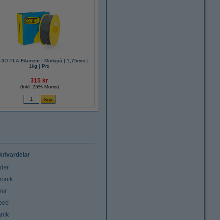
-3D PLA Filament | Mörkgrå | 1,75mm |
1kg | Pro
315 kr
(Inkl. 25% Moms)
krivardelar
uder
ronik
rer
tbed
nik