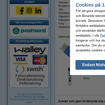
medier!
Tomvikt:
Cookies på 1
Ersätter artikelnummer::
Vikt:
För att göra shoppi
Densitet gcm³:
och liknande teknol
Filament diameter:
Filament rundhet:
korrekt. Dessutom ha
Vår leveranspartner:
Färg:
förbättra webbplats
Heated bed temp:
och använder därför
webbplats. I vår
Pol
Glöm inte att beställa!
fungerar och hur du 
Betalningsalternativ
samtycke. Om du väl
analytiska cookies 
123-3D Efterbehand
95 kr
Endast Nöd
3DLAC självhäftan
95 kr
This site is protected by
reCAPTCHA and the Google
Privacy Policy
and
Terms of Service
Kunder som gjort ett liknande köp 
apply.