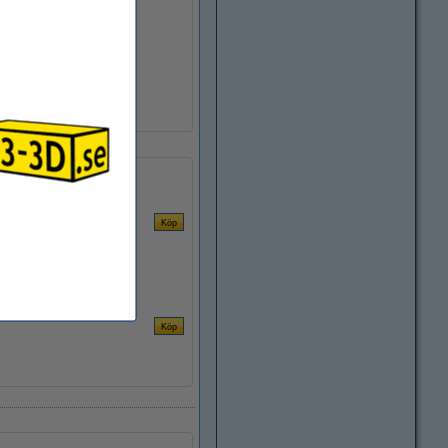
± 0,05 mm
215 - 240 °C
6,8 cm
Ø 5,2 cm
Ø 20,0 cm
123-3D
DHM00070