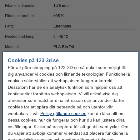
Filament diameter:
1,75 mm
Filament rundhet:
>95 %
Färg:
Ebenholts
Heated bed temp:
0 - 45 °C
Material:
PLA Bio Trä
Max avvikelse:
± 0,05 mm
Cookies på 123-3d.se
För att göra shopping på 123-3D.se så enkel som möjligt för
Nozzle
185 - 215 °C
dig använder vi cookies och liknande teknologier. Funktionella
temperaturområde:
cookies säkerställer att webbplatsen fungerar korrekt.
Spolens bredd:
6,8 cm
Dessutom har de en analytisk funktion som hjälper oss att
kontinuerligt förbättra webbplatsen. Vi vill också visa dig
Spolens inre diameter:
Ø 5,2 cm
annonser som matchar dina intressen och använder därför
Spolens ytterdiameter:
Ø 20,0 cm
cookies för att spåra ditt beteende på och utanför vår
webbplats. I vår
Policy gällande cookies
kan du läsa allt om
Varumärke:
123-3D
dessa cookies, hur de fungerar och hur du kan justera dina
Produktkod:
DHM00125
inställningar. Klicka på acceptera för att ge ditt samtycke. Om
du väljer att avböja kommer vi endast att placera funktionella
och analytiska cookies och använda liknande tekniker.