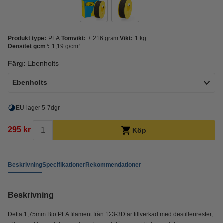
Produkt type:
PLA
Tomvikt:
± 216 gram
Vikt:
1 kg
Densitet gcm³:
1,19 g/cm³
Färg:
Ebenholts
Ebenholts
EU-lager 5-7dgr
295 kr
Köp
Beskrivning
Specifikationer
Rekommendationer
Beskrivning
Detta 1,75mm Bio PLA filament från 123-3D är tillverkad med destillerirester,