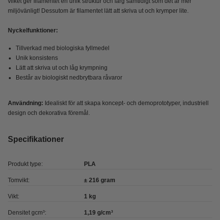
vilket ger filamentet en unik struktur och färg samtidigt som det är mer
miljövänligt! Dessutom är filamentet lätt att skriva ut och krymper lite.
Nyckelfunktioner:
Tillverkad med biologiska fyllmedel
Unik konsistens
Lätt att skriva ut och låg krympning
Består av biologiskt nedbrytbara råvaror
Användning:
Idealiskt för att skapa koncept- och demoprototyper, industriell
design och dekorativa föremål.
Specifikationer
Produkt type:
PLA
Tomvikt:
± 216 gram
Vikt:
1 kg
Densitet gcm³:
1,19 g/cm³