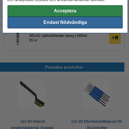
Glöm inte att beställa!
Acceptera
123-3D Efterbehandlingsset för 3D-utskrifter
95 kr
Endast Nödvändiga
3DLAC självhäftande spray | 400ml
95 kr
Populära produkter
123-3D Hotend
123-3D Efterbehandlingsset för
rengöringsborste | Koppar
3D-utskrifter