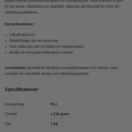
balans mellan användarvänlighet och mångsidighet. Detta filament är känt
för sin styrka, hållbarhet och stabilitet, vilket gör det idealiskt för olika 3D-
utskriftsapplikationer.
Nyckelfunktioner:
Lätt att skriva ut
Pastellfärgen ger en mjuk look
Den matta ytan ger en subtil och elegant glans
Består av biologiskt nedbrytbara råvaror
Användning:
Idealiskt för att skapa konceptprototyper och demos, samt
modeller för industriell design och utbildningsprojekt.
Specifikationer
Produkt type:
PLA
Tomvikt:
± 216 gram
Vikt:
1 kg