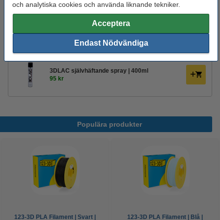
och analytiska cookies och använda liknande tekniker.
Glöm inte att beställa!
Acceptera
123-3D Efterbehandlingsset för 3D-utskrifter
Endast Nödvändiga
95 kr
3DLAC självhäftande spray | 400ml
95 kr
Populära produkter
123-3D PLA Filament | Svart |
123-3D PLA Filament | Blå |