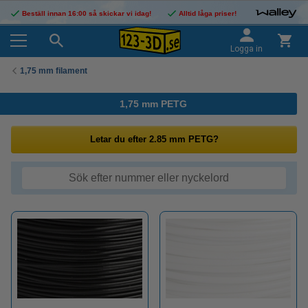
Beställ innan 16:00 så skickar vi idag!
Alltid låga priser!
Logga in
1,75 mm filament
1,75 mm PETG
Letar du efter 2.85 mm PETG?