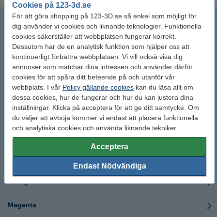
Cookies på 123-3d.se
För att göra shopping på 123-3D.se så enkel som möjligt för
Svart
dig använder vi cookies och liknande teknologier. Funktionella
cookies säkerställer att webbplatsen fungerar korrekt.
Vit
Dessutom har de en analytisk funktion som hjälper oss att
kontinuerligt förbättra webbplatsen. Vi vill också visa dig
Special PETG
annonser som matchar dina intressen och använder därför
cookies för att spåra ditt beteende på och utanför vår
webbplats. I vår
Policy gällande cookies
kan du läsa allt om
Blå
dessa cookies, hur de fungerar och hur du kan justera dina
inställningar. Klicka på acceptera för att ge ditt samtycke. Om
Transparent
du väljer att avböja kommer vi endast att placera funktionella
och analytiska cookies och använda liknande tekniker.
Röd
Acceptera
Gul
Endast Nödvändiga
Orange
Magenta