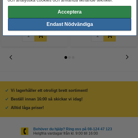
och analytiska cookies och använda liknande tekniker.
400ml
LCD-display | Svart
Acceptera
95 kr
385 kr
Inkl. 25% Moms
Inkl. 25% Moms
Endast Nödvändiga
Vi lagerhåller ett otroligt brett sortiment!
Beställ innan 16:00 så skickar vi idag!
Alltid låga priser!
Behöver du hjälp? Ring oss på 08-124 47 123
Helgfria vardagar från kl. 9:00 till 16:00