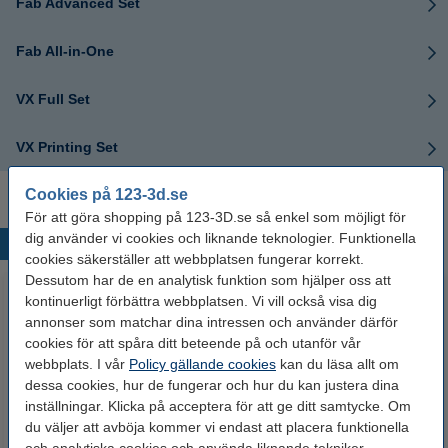
Fab Advanced Set
Fab All-in-One
VX Full Set
VX Printing Set
Cookies på 123-3d.se
För att göra shopping på 123-3D.se så enkel som möjligt för
dig använder vi cookies och liknande teknologier. Funktionella
Populära produkter
cookies säkerställer att webbplatsen fungerar korrekt.
Dessutom har de en analytisk funktion som hjälper oss att
kontinuerligt förbättra webbplatsen. Vi vill också visa dig
annonser som matchar dina intressen och använder därför
cookies för att spåra ditt beteende på och utanför vår
webbplats. I vår
Policy gällande cookies
kan du läsa allt om
dessa cookies, hur de fungerar och hur du kan justera dina
inställningar. Klicka på acceptera för att ge ditt samtycke. Om
du väljer att avböja kommer vi endast att placera funktionella
3DLAC självhäftande spray |
123-3D 3D-penna PRO med