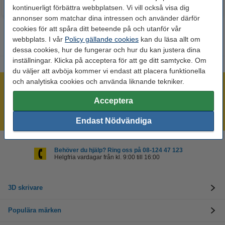
kontinuerligt förbättra webbplatsen. Vi vill också visa dig
annonser som matchar dina intressen och använder därför
cookies för att spåra ditt beteende på och utanför vår
webbplats. I vår
Policy gällande cookies
kan du läsa allt om
dessa cookies, hur de fungerar och hur du kan justera dina
inställningar. Klicka på acceptera för att ge ditt samtycke. Om
du väljer att avböja kommer vi endast att placera funktionella
och analytiska cookies och använda liknande tekniker.
Vi lagerhåller ett otroligt brett sortiment!
Acceptera
Beställ innan 16:00 så skickar vi idag!
Alltid låga priser!
Endast Nödvändiga
Behöver du hjälp? Ring oss på 08-124 47 123
Helgfria vardagar från kl. 9:00 till 16:00
3D skrivare
Populära märken