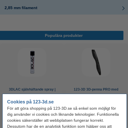
2,85 mm filament
Populära produkter
3DLAC självhäftande spray |
123-3D 3D-penna PRO med
400ml
LCD-display | Svart
Cookies på 123-3d.se
För att göra shopping på 123-3D.se så enkel som möjligt för
95 kr
385 kr
Inkl. 25% Moms
Inkl. 25% Moms
dig använder vi cookies och liknande teknologier. Funktionella
cookies säkerställer att webbplatsen fungerar korrekt.
Dessutom har de en analytisk funktion som hjälper oss att