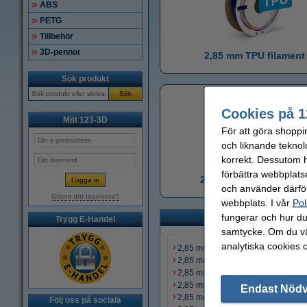
ABS
PETG
Tillbehör
3D-pennor
2,85 mm TPU filament
Sök produkt
Sök
Cookies på 1
Mitt 123-3D
För att göra shoppi
och liknande teknol
korrekt. Dessutom ha
förbättra webbplats
2,85 mm Nylon filamen
och använder därför
Glömt ditt lösenord?
webbplats. I vår
Pol
fungerar och hur du 
Trygg E-Handel
samtycke. Om du väl
analytiska cookies 
2,85 mm PLA filament
2,85 mm PETG filament
2,85 mm ABS filament
2,85 mm TPU filament
Endast Nöd
2,85 mm ASA filament
Följ oss på sociala