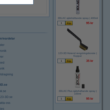
3DLAC självhäftande spray | 400ml
95 kr
krivardelar
uder
ronik
123-3D Hotend rengöringsborste |
Koppar
rer
35 kr
tbed
nik
ldragning
3D.se
nk.se
3DLAC Plus självhäftande spray |
100ml
23-3D.se
95 kr
akta oss
ies