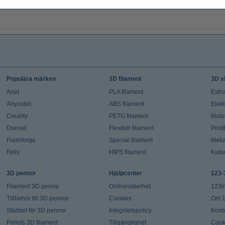
Populära märken
3D filament
3D s
Anet
PLA filament
Extr
Anycubic
ABS filament
Elekt
Creality
PETG filament
Moto
Dremel
Flexibel filament
Prin
Flashforge
Special filament
Meka
Felix
HIPS filament
Kabe
3D pennor
Hjälpcenter
123-
Filament 3D penna
Onlinesäkerhet
123i
Tillbehör till 3D pennor
Cookies
Om 1
Startset för 3D pennor
Integritetspolicy
Kont
Pellets 3D filament
Tillgänglighet
Cook