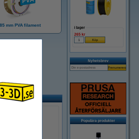
,85 mm PVA filament
i lager
265 kr
Nyhetsbrev
Populära produkter