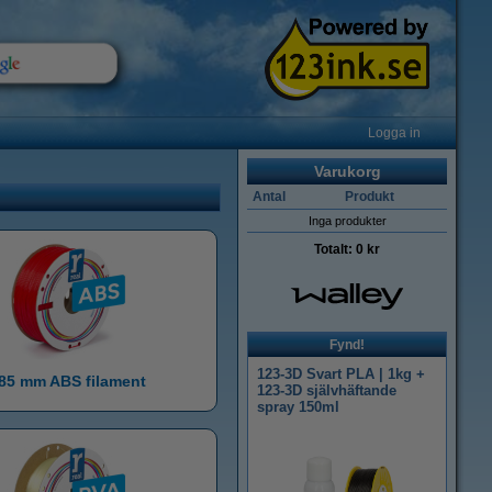
Logga in
Varukorg
Antal
Produkt
Inga produkter
Totalt:
0 kr
Fynd!
123-3D Svart PLA | 1kg +
,85 mm ABS filament
123-3D självhäftande
spray 150ml