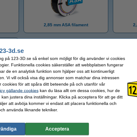
2,85 mm ASA filament
2
23-3d.se
ng på 123-3D.se så enkel som möjligt för dig använder vi cookies
ogier. Funktionella cookies säkerställer att webbplatsen fungerar
r de en analytisk funktion som hjälper oss att kontinuerligt
en. Vi vill också visa dig annonser som matchar dina intressen
t
 cookies för att spåra ditt beteende på och utanför vår
icy gällande cookies
kan du läsa allt om dessa cookies, hur de
kan justera dina inställningar. Klicka på acceptera för att ge ditt
2,85 mm filament
jer att avböja kommer vi endast att placera funktionella och
och använda liknande tekniker.
vändiga
Acceptera