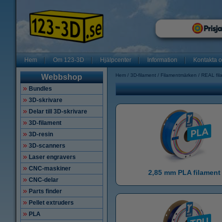
Hem
Om 123-3D
Hjälpcenter
Information
Kontakta 
Hem
3D-filament
Filamentmärken
REAL fil
Webbshop
Bundles
3D-skrivare
Delar till 3D-skrivare
3D-filament
3D-resin
3D-scanners
Laser engravers
CNC-maskiner
2,85 mm PLA filament
CNC-delar
Parts finder
Pellet extruders
PLA