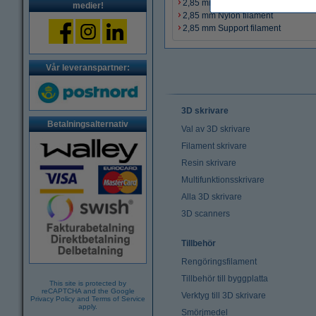
2,85 mm PVA filament
medier!
2,85 mm Nylon filament
2,85 mm Support filament
Vår leveranspartner:
3D skrivare
Betalningsalternativ
Val av 3D skrivare
Filament skrivare
Resin skrivare
Multifunktionsskrivare
Alla 3D skrivare
3D scanners
Tillbehör
Rengöringsfilament
Tillbehör till byggplatta
This site is protected by
reCAPTCHA and the Google
Verktyg till 3D skrivare
Privacy Policy
and
Terms of Service
apply.
Smörjmedel