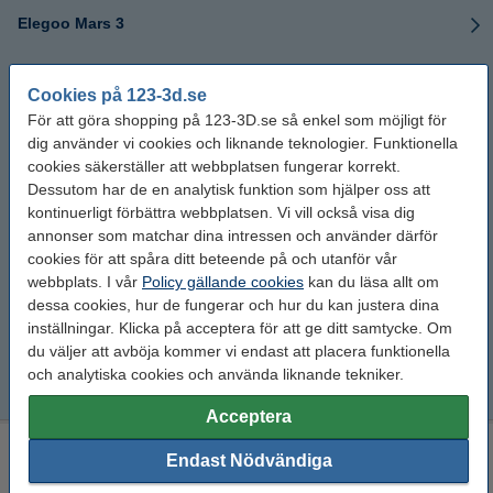
Elegoo Mars 3
Elegoo Mars 3 Pro
Cookies på 123-3d.se
För att göra shopping på 123-3D.se så enkel som möjligt för
Elegoo Mars 4 DLP
dig använder vi cookies och liknande teknologier. Funktionella
cookies säkerställer att webbplatsen fungerar korrekt.
Elegoo Saturn 2
Dessutom har de en analytisk funktion som hjälper oss att
kontinuerligt förbättra webbplatsen. Vi vill också visa dig
Elegoo Saturn 8K
annonser som matchar dina intressen och använder därför
cookies för att spåra ditt beteende på och utanför vår
webbplats. I vår
Policy gällande cookies
kan du läsa allt om
Flashforge Foto 13.3
dessa cookies, hur de fungerar och hur du kan justera dina
inställningar. Klicka på acceptera för att ge ditt samtycke. Om
UniFormation GK3
du väljer att avböja kommer vi endast att placera funktionella
och analytiska cookies och använda liknande tekniker.
UniFormation GK3 Pro
Acceptera
Köp resin 3D printer till låga priser
Endast Nödvändiga