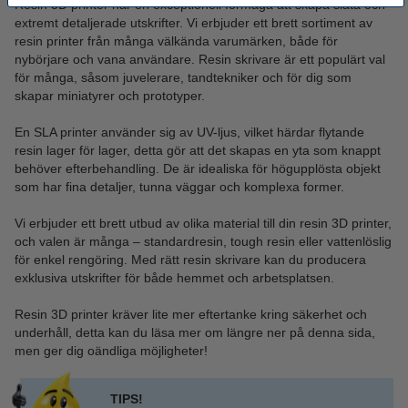
Resin 3D printer har en exceptionell förmåga att skapa släta och
extremt detaljerade utskrifter. Vi erbjuder ett brett sortiment av
resin printer från många välkända varumärken, både för
nybörjare och vana användare. Resin skrivare är ett populärt val
för många, såsom juvelerare, tandtekniker och för dig som
skapar miniatyrer och prototyper.
En SLA printer använder sig av UV-ljus, vilket härdar flytande
resin lager för lager, detta gör att det skapas en yta som knappt
behöver efterbehandling. De är idealiska för högupplösta objekt
som har fina detaljer, tunna väggar och komplexa former.
Vi erbjuder ett brett utbud av olika material till din resin 3D printer,
och valen är många – standardresin, tough resin eller vattenlöslig
för enkel rengöring. Med rätt resin skrivare kan du producera
exklusiva utskrifter för både hemmet och arbetsplatsen.
Resin 3D printer kräver lite mer eftertanke kring säkerhet och
underhåll, detta kan du läsa mer om längre ner på denna sida,
men ger dig oändliga möjligheter!
TIPS!