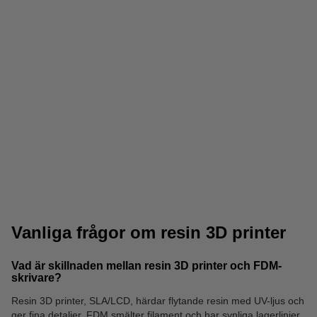
3D-resin
Rengöring
Vanliga frågor om resin 3D printer
Vad är skillnaden mellan resin 3D printer och FDM-
skrivare?
Resin 3D printer, SLA/LCD, härdar flytande resin med UV-ljus och
UV
SLA build plates
ger fina detaljer. FDM smälter filament och har synliga lagerlinjer,