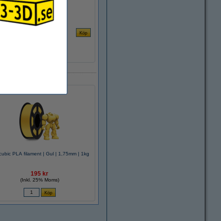
ubic PLA filament | Gul | 1,75mm | 1kg
195 kr
(Inkl. 25% Moms)