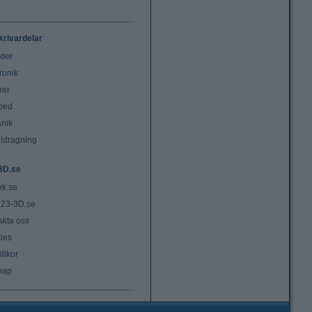
krivardelar
uder
ronik
rer
tbed
nik
ldragning
3D.se
nk.se
23-3D.se
akta oss
ies
llkor
map