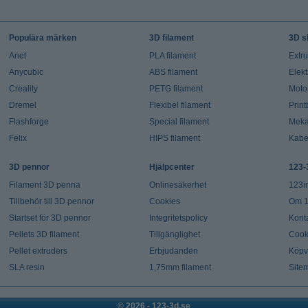
Populära märken
3D filament
3D s
Anet
PLA filament
Extr
Anycubic
ABS filament
Elekt
Creality
PETG filament
Moto
Dremel
Flexibel filament
Prin
Flashforge
Special filament
Meka
Felix
HIPS filament
Kabe
3D pennor
Hjälpcenter
123-
Filament 3D penna
Onlinesäkerhet
123i
Tillbehör till 3D pennor
Cookies
Om 1
Startset för 3D pennor
Integritetspolicy
Kont
Pellets 3D filament
Tillgänglighet
Cook
Pellet extruders
Erbjudanden
Köpvi
SLA resin
1,75mm filament
Site
© 2026 - 123-3d.se