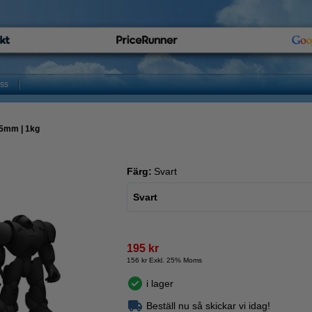
oss
75mm | 1kg
Färg:
Svart
Svart
195 kr
156 kr Exkl. 25% Moms
i lager
Beställ nu så skickar vi idag!