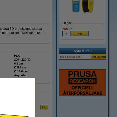
i lager
tid skapa 3D-projekt med skarpa
265 kr
m under utskrift. Dessutom är det
Nyhetsbrev
PLA
200 - 210 °C
6,1 cm
Ø 5,6 cm
Ø 19,6 cm
Anycubic
DFP16043