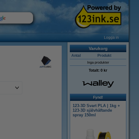
Logga in
Varukorg
Antal
Produkt
Inga produkter
Totalt:
0 kr
Fynd!
123-3D Svart PLA | 1kg +
123-3D självhäftande
spray 150ml