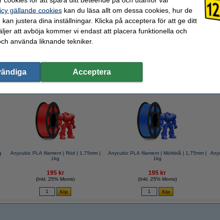
icy gällande cookies
kan du läsa allt om dessa cookies, hur de
kan justera dina inställningar. Klicka på acceptera för att ge ditt
de spray | 400ml
jer att avböja kommer vi endast att placera funktionella och
och använda liknande tekniker.
vändiga
Acceptera
valde ofta även dessa produkter!
g
Anycubic PLA filament | Röd | 1,75mm |
Anycubic PLA filament | Mörkblå | 1,75mm |
Anyc
1kg
1kg
195 kr
195 kr
(Inkl. 25% Moms)
(Inkl. 25% Moms)