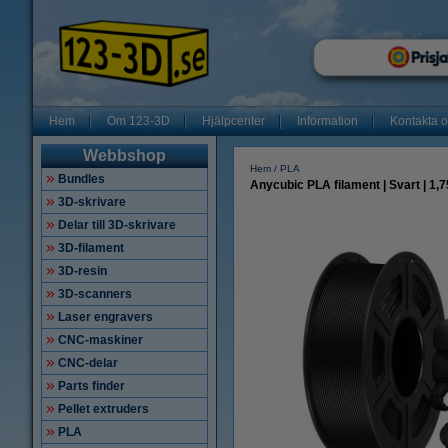
Hem
Om 123-3D
Hjälpcenter
Information
Kontakta 
Webbshop
Hem
PLA
Bundles
Anycubic PLA filament | Svart | 1,
3D-skrivare
Delar till 3D-skrivare
3D-filament
3D-resin
3D-scanners
Laser engravers
CNC-maskiner
CNC-delar
Parts finder
Pellet extruders
PLA