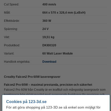
Cut Speed:
400 mm/s
Mått:
664 x 570 x 328,4 mm (LxBxH)
Effektvärde:
360 W
Spänning:
24 V
Vikt:
19,51 kg
Produktkod:
DKI00320
Variant:
60 Watt Laser Module
Handbok engelska:
Download
Creality Falcon2 Pro 60W laserengraver
Falcon2 Pro 60W – maximal prestanda, precision och säkerhet
Falcon2 Pro 60W från Creality är en kraftfull och mångsidig lasergravör som
kombinerar hög skärkapacitet med avancerade funktioner för precision och
säker drift. Den lämpar sig perfekt för professionella användare och
Cookies på 123-3d.se
krävande hobbyister som arbetar med trä, akryl, läder och även metall.
För att göra shopping på 123-3D.se så enkel som möjligt för