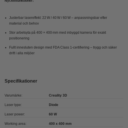
Nyckelfunktioner:
Justerbar lasereffekt: 22 W / 40 W / 60 W – anpassningsbar efter
material och behov
Stor arbetsyta på 400 × 400 mm med inbyggd kamera för exakt
positionering
Fullt innesluten design med FDA Class 1-certifiering – trygg och säker
drift i alla miljöer
Specifikationer
Varumärke:
Creality 3D
Laser type:
Diode
Laser power:
60 W
Working area:
400 x 400 mm