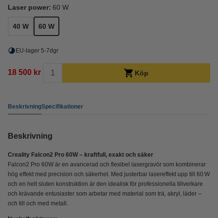
Laser power:
60 W
40 W
60 W
EU-lager 5-7dgr
18 500 kr
Köp
Beskrivning
Specifikationer
Beskrivning
Creality Falcon2 Pro 60W – kraftfull, exakt och säker
Falcon2 Pro 60W är en avancerad och flexibel lasergravör som kombinerar
hög effekt med precision och säkerhet. Med justerbar lasereffekt upp till 60 W
och en helt sluten konstruktion är den idealisk för professionella tillverkare
och krävande entusiaster som arbetar med material som trä, akryl, läder –
och till och med metall.