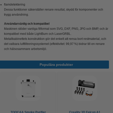
flamdetektering
Dessa funktioner säkerställer renare resultat, skydd för komponenter och
trygg användning.
Användarvänlig och kompatibel
Maskinen stöder vanliga filformat som SVG, DXF, PNG, JPG och BMP, och är
kompatibel med både LightBurn och LaserGRBL.
Metallkabinettets konstruktion gör det enkelt att rensa bort restmaterial, och
det valbara luftfiltreringssystemet (effektivitet: 99,97 %) bidrar till en renare
och hälsosammare arbetsmiljö.
Populära produkter
TOOCAA Smoke Purifier
Creality 3D Falcon A1