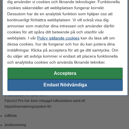
dig använder vi cookies och liknande teknologier. Funktionella
Kraftfull prestanda för professionellt bruk
Med tolv 5,5 W diodlasrar levererar Falcon2 Pro en verklig uteffekt på 60 W.
cookies säkerställer att webbplatsen fungerar korrekt.
Den klarar att skära igenom upp till 22 mm lindträ, 30 mm svart akryl eller
Dessutom har de en analytisk funktion som hjälper oss att
0,2 mm rostfritt stål – i ett enda pass. Den höga graveringshastigheten på
kontinuerligt förbättra webbplatsen. Vi vill också visa dig
upp till 25 000 mm/min gör den idealisk för serieproduktion, småföretag och
annonser som matchar dina intressen och använder därför
verkstäder med höga krav på effektivitet.
cookies för att spåra ditt beteende på och utanför vår
webbplats. I vår
Policy gällande cookies
kan du läsa allt om
Justerbar lasereffekt för flexibilitet
dessa cookies, hur de fungerar och hur du kan justera dina
Maskinen erbjuder tre effektnivåer – 22 W, 40 W och 60 W – via intelligent
inställningar. Klicka på acceptera för att ge ditt samtycke. Om
stråljustering, så att du enkelt kan anpassa kraften efter material och projekt.
du väljer att avböja kommer vi endast att placera funktionella
För extra hög detaljrikedom och fotogravyr ingår även en dedikerad 1,6 W
och analytiska cookies och använda liknande tekniker.
laser.
Avancerad teknik för precision och säkerhet
Acceptera
Den inbyggda HD-kameran ger realtidsförhandsvisning och automatisk
positionering, vilket gör att flera objekt kan placeras exakt samtidigt. Den
Endast Nödvändiga
helinkapslade designen med ljusfiltrerande skyddslock uppfyller FDA Class
1-standarder för säker drift.
Falcon2 Pro har även inbyggd luftassistans samt ett
trippelövervakningssystem för:
luftflöde
linsförorening