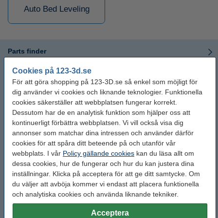
Auto Bed Leveling
Parts finder
Cookies på 123-3d.se
Extruder
För att göra shopping på 123-3D.se så enkel som möjligt för
dig använder vi cookies och liknande teknologier. Funktionella
Mekanik
cookies säkerställer att webbplatsen fungerar korrekt.
Dessutom har de en analytisk funktion som hjälper oss att
Elektronik
kontinuerligt förbättra webbplatsen. Vi vill också visa dig
annonser som matchar dina intressen och använder därför
cookies för att spåra ditt beteende på och utanför vår
Motorer
webbplats. I vår
Policy gällande cookies
kan du läsa allt om
dessa cookies, hur de fungerar och hur du kan justera dina
Printbed
inställningar. Klicka på acceptera för att ge ditt samtycke. Om
du väljer att avböja kommer vi endast att placera funktionella
Kabeldragning
och analytiska cookies och använda liknande tekniker.
Acceptera
Enclosure